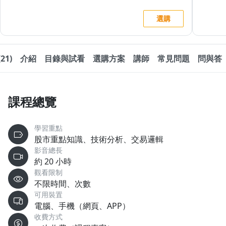
選購
21)
介紹
目錄與試看
選購方案
講師
常見問題
問與答
課程總覽
學習重點
股市重點知識、技術分析、交易邏輯
影音總長
約 20 小時
觀看限制
不限時間、次數
可用裝置
電腦、手機（網頁、APP）
收費方式