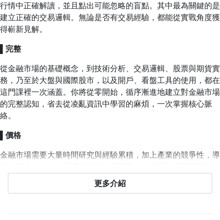
行情中正確解讀，並且點出可能忽略的盲點。其中最為關鍵的是
建立正確的交易邏輯。無論是否有交易經驗，都能從實戰角度獲
得嶄新見解。
▌
完整
從金融市場的基礎概念，到技術分析、交易邏輯、股票與期貨實
務，乃至於大盤與國際股市，以及開戶、看盤工具的使用，都在
這門課裡一次涵蓋。你將從零開始，循序漸進地建立對金融市場
的完整認知，省去從凌亂資訊中學習的麻煩，一次掌握核心脈
絡。
▌
價格
金融市場需要大量時間研究與經驗累積，加上產業的競爭性，導
致市面上的金融市場課程往往收費不菲。 為了降低學習門檻，
本課程以親民的價格提供完整且全面性的內容，讓你能輕易上手
更多介紹
金融市場交易，從零到實戰。