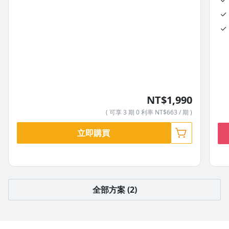
單元 4 - 投資型態 - 投資 vs 投機
單元 10 - 大盤是否可以預測
單元 5 - 漲跌運作機制
單元 6 - 下單型式(市價單、限價單、停損單)
單元 7 - 如何使用討論區
NT$1,990
( 可享 3 期 0 利率 NT$663 / 期 )
章節 2 - 技術分析
立即購買
在掌握最基本的市場知識後，立刻進入大部分人最關心的「技術
分析」。因為後續章節的範例會大量運用技術圖表，因此先學會
看懂圖表與常見用詞，再帶你深入了解常用的技術指標，包括
MACD、RSI、KD、Bollinger Bands 等。本章節也會分享如何
全部方案 (2)
畫趨勢線，進一步理解壓力與支撐的意義。此外，介紹兩種行情
類別與波浪理論、費波那契的基礎概念，幫助你拓展技術分析的
視野。