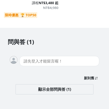
「期貨當沖示範」收尾，讓你親身感受當沖操作的節奏與決策過
課程
NT$3,480 起
程。
NT$4,980
限時優惠
🏆 TOP50
單元 1 - 什麼是期貨
單元 2 - 期貨跟股票的關鍵差別：槓桿
單元 3 - 什麼是風險指標
問與答 (1)
單元 4 - 期貨與股票的優缺比較
單元 5 - 什麼是近月、遠月
單元 6 - 國際期貨
單元 7 - 期貨當沖示範
新到舊
顯示全部問與答 (1)
章節 6 - 大盤與國際股市