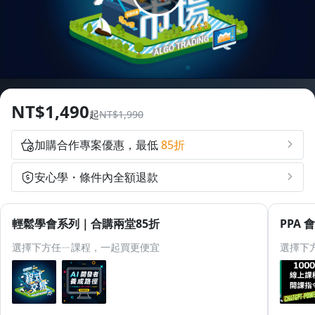
2
1
3
6
3
1.0x
3
0
2
4
7
4
0
優惠倒數
0.75x
4
1
3
5
8
5
1
天
時
分
秒
5
2
4
6
9
6
2
6
3
5
7
7
3
NT$1,490
起
NT$1,990
7
4
6
8
8
4
8
5
7
9
9
5
加購合作專案優惠，最低
85折
9
6
8
6
安心學・條件內全額退款
7
9
7
8
8
輕鬆學會系列｜合購兩堂85折
PPA
9
9
選擇下方任ㄧ課程，一起買更便宜
選擇下