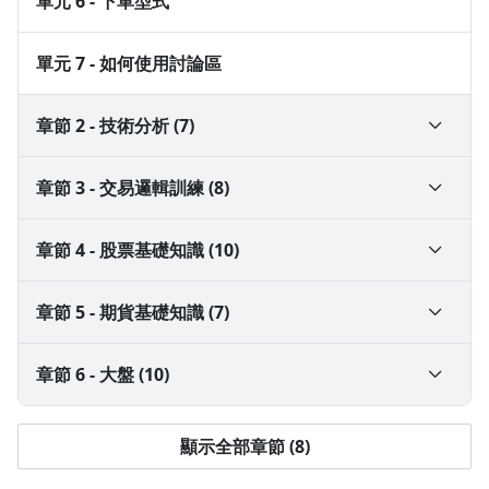
單元 6 - 下單型式
劉曣全 Allen Liu
單元 7 - 如何使用討論區
● 美國加州大學 UCSD 電腦科學系（全球排名14）
沒有待播放的清單
去逛逛
● 美國加州大學 UC Davis 全職工程師
章節 2 - 技術分析 (7)
● 超過 15 年金融市場交易經驗，10 年程式交易經驗
單元 1 - 看懂技術圖表
章節 3 - 交易邏輯訓練 (8)
● 受邀與券商資深程式交易專家合作，設計高維度組合交易策
略的開發與回測
單元 2 - 技術圖表相關常見用詞
單元 1 - 什麼是交易邏輯
章節 4 - 股票基礎知識 (10)
● 開設實體課程教學寫程式，成立 「輕鬆學會寫程式」品牌
單元 3 - 常用的技術指標
單元 2 - 什麼是順勢交易、逆勢交易
單元 1 - 什麼是股票
● Python 線上課程成為評價最高之 Python教學，受邀上架至
章節 5 - 期貨基礎知識 (7)
6 平台
單元 4 - 兩種行情類別
單元 3 - 順逆勢交易分別適合的行情型態
單元 2 - 什麼是融資、融券
單元 1 - 基本知識
章節 6 - 大盤 (10)
——
總學員數超過一萬名，持續收到業界及政府單位教學邀請。
單元 5 - 如何畫趨勢線、壓力與支撐
單元 4 - 從假破底、假過高看順逆勢交易
單元 3 - 什麼是三大法人
單元 2 - 期貨跟股票的關鍵差別：槓桿
單元 1 - 大盤的結構與重要性
顯示全部章節 (8)
合作平台： PressPlay, Hahow, Udemy, YOTTA, 9vs1, Pubu