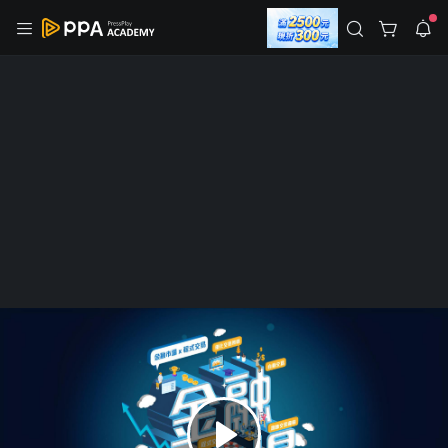
註冊領取 上千元優惠券！
公告
沒有描述
--:--
--:--
登入/註冊
🌞 PPA 避暑津貼．冷氣房升級｜期間快閃活動
🥵 酷暑限時快閃｜單筆滿 NT$2,500 現折 NT$300、再贈最高
2% 點數回饋！🚀 酷暑來襲．偷偷在冷氣房升級 📈⭐️ 【冷氣房
3 天前
進修 限時開跑】◾單筆滿 NT$2,500 現折 NT$300◾活動期間：
即日起 - 8/13（只有一週）-📣 酷暑季好康 \ 再加碼 /→ 點數回饋
返回播放器
無上限🔥購買任一課程 or 訂閱✅ 消費即享回饋 1% 點數✅ 滿
查看全部
$5,000 回饋 2% 點數🎁 此為 PPA 官方帳號 Line@ 專屬活動，加
1.0x
入好友👉 享有「渠道專屬活動」及「個人化推播」！
清除全部
追蹤列表
播放清單
0
播放速度
1
2.0x
已開課
投資理財
2
沒有播放清單
金融市場｜從零開始的交易全攻略
1.75x
0
3
0
去逛逛
1.5x
4.95
(21 則評價)
573 人學習
624 人追蹤
0
1
4
1
1
0
2
5
2
1.25x
追蹤
分享