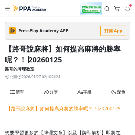
註冊領取 上千元優惠券！
公告
沒有描述
--:--
--:--
PressPlay Academy APP
打開 App
登入/註冊
🌞 PPA 避暑津貼．冷氣房升級｜期間快閃活動
🥵 酷暑限時快閃｜單筆滿 NT$2,500 現折 NT$300、再贈最高
【路哥說麻將】如何提高麻將的勝率
2% 點數回饋！🚀 酷暑來襲．偷偷在冷氣房升級 📈⭐️ 【冷氣房
5 天前
進修 限時開跑】◾單筆滿 NT$2,500 現折 NT$300◾活動期間：
呢？！∣20260125
即日起 - 8/13（只有一週）-📣 酷暑季好康 \ 再加碼 /→ 點數回饋
返回播放器
無上限🔥購買任一課程 or 訂閱✅ 消費即享回饋 1% 點數✅ 滿
查看全部
$5,000 回饋 2% 點數🎁 此為 PPA 官方帳號 Line@ 專屬活動，加
路哥的牌理教室
1.0x
入好友👉 享有「渠道專屬活動」及「個人化推播」！
清除全部
公開
2026/01/27 02:10
24
追蹤列表
播放清單
播放速度
清單
分享
字級
深色
2.0x
沒有播放清單
1.75x
【路哥說麻將】如何提高麻將的勝率呢？！∣20260125
去逛逛
1.5x
1.25x
想要學習更多的【牌理文章】以及【牌型解析】即將在