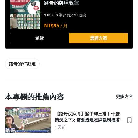
路哥的牌理教室
5.00
(
13
則評價)
250
追蹤
NT$95
/ 月
追蹤
選購方案
路哥的YT頻道
本專欄的推薦內容
更多內容
【路哥說麻將】起手牌三搭︱什麼
情況之下才需要透過吃牌強制增搭
呢？！∣20260808
1天前