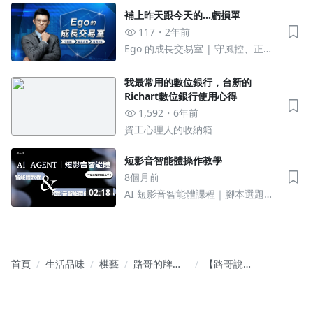
補上昨天跟今天的...虧損單
117
2年前
Ego 的成長交易室 | 守風控、正念
交易、成長ing
我最常用的數位銀行，台新的
Richart數位銀行使用心得
1,592
6年前
資工心理人的收納箱
短影音智能體操作教學
8個月前
02:18
AI 短影音智能體課程｜腳本選題定
位全自動 × 一年授權
首頁
生活品味
棋藝
路哥的牌理
【路哥說麻
教室
將】如何提
高麻將的勝
率呢？！