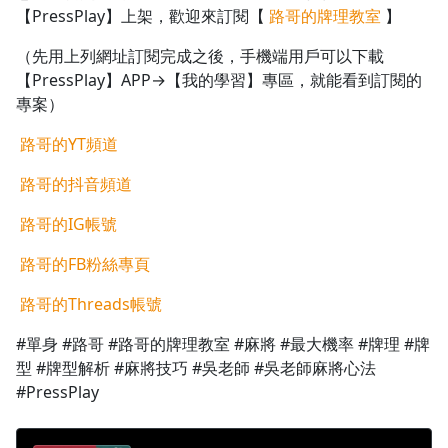
【PressPlay】上架，歡迎來訂閱【
路哥的牌理教室
】
1.0x
（先用上列網址訂閱完成之後，手機端用戶可以下載
0.75x
【PressPlay】APP→【我的學習】專區，就能看到訂閱的
專案）
路哥的YT頻道
路哥的抖音頻道
路哥的IG帳號
路哥的FB粉絲專頁
路哥的Threads帳號
#單身 #路哥 #路哥的牌理教室 #麻將 #最大機率 #牌理 #牌
型 #牌型解析 #麻將技巧 #吳老師 #吳老師麻將心法
#PressPlay