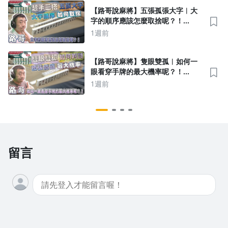
【路哥說麻將】五張孤張大字︱大
字的順序應該怎麼取捨呢？！
∣20260801
1週前
【路哥說麻將】隻眼雙孤︱如何一
眼看穿手牌的最大機率呢？！
∣20260729
1週前
留言