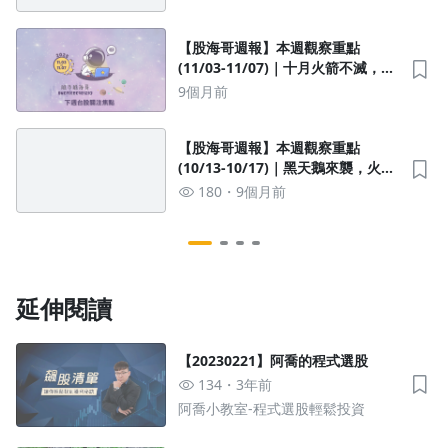
【股海哥週報】本週觀察重點
(11/03-11/07)｜十月火箭不滅，十
一月多頭轉入穩定航道
9個月前
【股海哥週報】本週觀察重點
(10/13-10/17)｜黑天鵝來襲，火箭
與流星雨的交會點
180
9個月前
延伸閱讀
【20230221】阿喬的程式選股
134
3年前
阿喬小教室-程式選股輕鬆投資