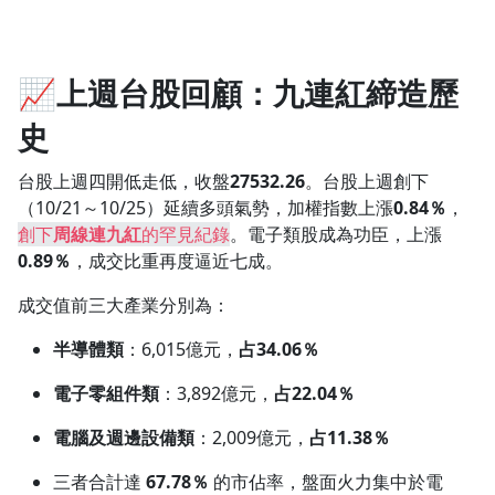
📈上週台股回顧：九連紅締造歷
史
台股上週四開低走低，收盤
27532.26
。台股上週創下
（10/21～10/25）延續多頭氣勢，加權指數上漲
0.84％
，
創下
周線連九紅
的罕見紀錄
。電子類股成為功臣，上漲
0.89％
，成交比重再度逼近七成。
成交值前三大產業分別為：
半導體類
：6,015億元，
占34.06％
電子零組件類
：3,892億元，
占22.04％
電腦及週邊設備類
：2,009億元，
占11.38％
三者合計達
67.78％
的市佔率，盤面火力集中於電