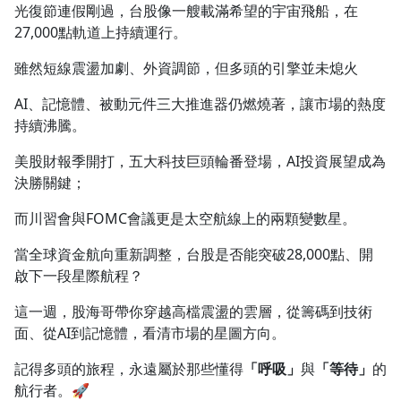
光復節連假剛過，台股像一艘載滿希望的宇宙飛船，在
1.0x
27,000點軌道上持續運行。
0.75x
雖然短線震盪加劇、外資調節，但多頭的引擎並未熄火
AI、記憶體、被動元件三大推進器仍燃燒著，讓市場的熱度
持續沸騰。
美股財報季開打，五大科技巨頭輪番登場，AI投資展望成為
決勝關鍵；
而川習會與FOMC會議更是太空航線上的兩顆變數星。
當全球資金航向重新調整，台股是否能突破28,000點、開
啟下一段星際航程？
這一週，股海哥帶你穿越高檔震盪的雲層，從籌碼到技術
面、從AI到記憶體，看清市場的星圖方向。
記得多頭的旅程，永遠屬於那些懂得
「呼吸」
與
「等待」
的
航行者。🚀