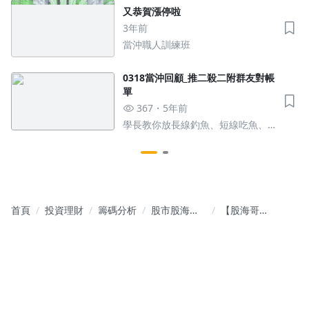
又恭賀漲停啦
3年前
當沖職人訓練班
0318當沖回顧_推二殺二附群友對帳
單
367
5年前
學長教你放長線釣魚、短線吃魚、
當沖直接煮來吃
首頁
投資理財
籌碼分析
股市股海哥
【股海哥週
｜ 投資心法
報】本週觀
+ 選股策略
察重點
波段要耐
(10/27-
心、當沖要
10/31)｜聚
果斷、存股
焦FOMC與
要持續
財報季交會
時刻，台股