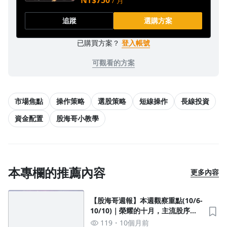
NT$750
/ 月
追蹤
選購方案
已購買方案？
登入帳號
可觀看的方案
市場焦點
操作策略
選股策略
短線操作
長線投資
資金配置
股海哥小教學
沒有待播放的清單
去逛逛
本專欄的推薦內容
更多內容
【股海哥週報】本週觀察重點(10/6-
10/10)｜榮耀的十月，主流股序幕
已開🌊✨
119
10個月前