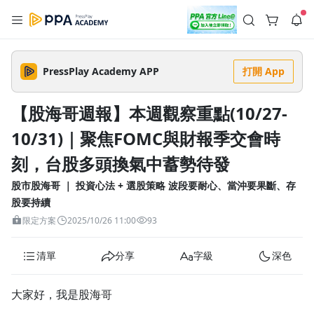
註冊領取 上千元優惠券！
公告
沒有描述
--:--
--:--
PressPlay Academy APP
打開 App
登入/註冊
🌞 PPA 避暑津貼．冷氣房升級｜期間快閃活動
🥵 酷暑限時快閃｜單筆滿 NT$2,500 現折 NT$300、再贈最高
【股海哥週報】本週觀察重點(10/27-
2% 點數回饋！🚀 酷暑來襲．偷偷在冷氣房升級 📈⭐️ 【冷氣房
4 天前
進修 限時開跑】◾單筆滿 NT$2,500 現折 NT$300◾活動期間：
10/31)｜聚焦FOMC與財報季交會時
即日起 - 8/13（只有一週）-📣 酷暑季好康 \ 再加碼 /→ 點數回饋
返回播放器
無上限🔥購買任一課程 or 訂閱✅ 消費即享回饋 1% 點數✅ 滿
查看全部
$5,000 回饋 2% 點數🎁 此為 PPA 官方帳號 Line@ 專屬活動，加
刻，台股多頭換氣中蓄勢待發
1.0x
入好友👉 享有「渠道專屬活動」及「個人化推播」！
清除全部
追蹤列表
播放清單
股市股海哥 ｜ 投資心法 + 選股策略 波段要耐心、當沖要果斷、存
播放速度
股要持續
2.0x
限定方案
2025/10/26 11:00
93
沒有播放清單
1.75x
清單
分享
字級
深色
去逛逛
1.5x
大家好，我是股海哥
1.25x