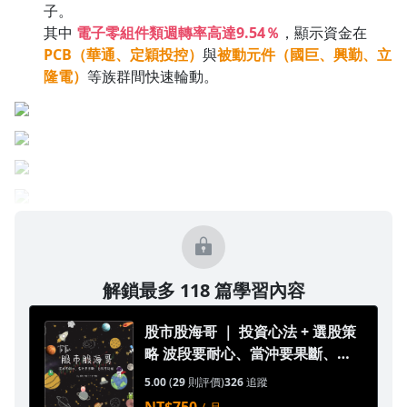
子。
其中
電子零組件類週轉率高達9.54％
，顯示資金在
PCB（華通、定穎投控）
與
被動元件（國巨、興勤、立
隆電）
等族群間快速輪動。
解鎖最多 118 篇學習內容
股市股海哥 ｜ 投資心法 + 選股策
略 波段要耐心、當沖要果斷、存
股要持續
5.00
(
29
則評價)
326
追蹤