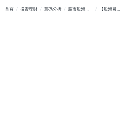
首頁
投資理財
籌碼分析
股市股海哥
【股海哥筆
｜ 投資心法
記】資本市
+ 選股策略
場五虎悍
波段要耐
將，母以子
心、當沖要
貴戰天下
果斷、存股
要持續