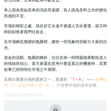
燈光閃爍，主角與配角不斷更迭。
1.0x
有人因為突如其來的消息而雀躍，有人因為意料之外的變化
而感到不安。
0.75x
市場的精彩之處，就在於它永遠不會讓人完全看透，卻又時
時刻刻推著我們往前走。
在市場瞬息萬變的氛圍裡，總有一些現象特別吸引大家的目
光。
資金的流動、氛圍的轉折，往往在第一時間最能牽動投資人
的情緒與信心。當大家還在思考什麼是真正的機會時，其實
故事已經悄悄在市場之中展開。
近期台股最火熱的題材之一，莫過於
「T＋A」
——
台灣公
司（T）結合中國 A 股（A）
，打造雙市場的資本架構。
這個概念的重要性在於：