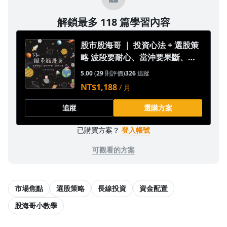
解鎖最多 118 篇學習內容
股市股海哥 ｜ 投資心法 + 選股策
略 波段要耐心、當沖要果斷、存
股要持續
5.00
(
29
則評價)
326
追蹤
NT$1,188
/ 月
追蹤
選購方案
已購買方案？
登入帳號
可觀看的方案
市場焦點
選股策略
長線投資
資金配置
股海哥小教學