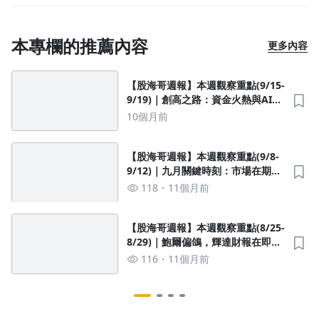
本專欄的推薦內容
更多內容
【股海哥週報】本週觀察重點(9/15-
9/19)｜創高之路：資金火熱與AI動
能交織的九月行情
10個月前
【股海哥週報】本週觀察重點(9/8-
9/12)｜九月關鍵時刻：市場在期待
與不確定中前行
118
11個月前
【股海哥週報】本週觀察重點(8/25-
8/29)｜鮑爾偏鴿，輝達財報在即，
台股再戰25,000點
116
11個月前
沒有待播放的清單
去逛逛