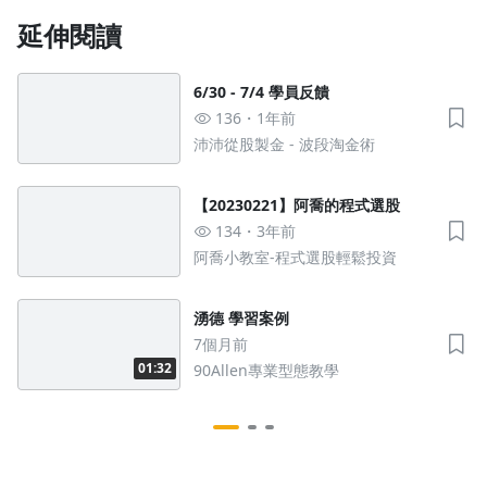
延伸閱讀
6/30 - 7/4 學員反饋
136
1年前
沛沛從股製金 - 波段淘金術
【20230221】阿喬的程式選股
134
3年前
阿喬小教室-程式選股輕鬆投資
湧德 學習案例
7個月前
01:32
90Allen專業型態教學