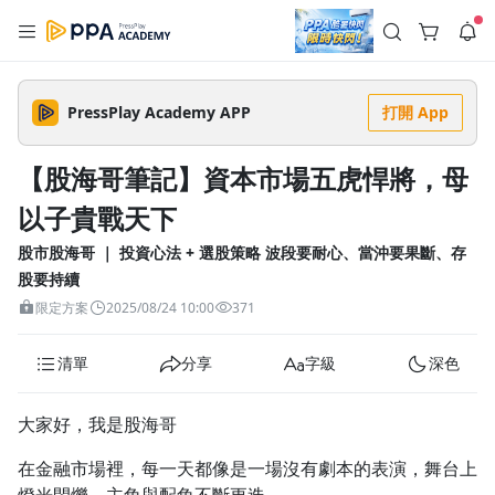
註冊領取 上千元優惠券！
公告
沒有描述
--:--
--:--
PressPlay Academy APP
打開 App
登入/註冊
🌞 PPA 避暑津貼．冷氣房升級｜期間快閃活動
🥵 酷暑限時快閃｜單筆滿 NT$2,500 現折 NT$300、再贈最高
【股海哥筆記】資本市場五虎悍將，母
2% 點數回饋！🚀 酷暑來襲．偷偷在冷氣房升級 📈⭐️ 【冷氣房
4 天前
進修 限時開跑】◾單筆滿 NT$2,500 現折 NT$300◾活動期間：
以子貴戰天下
即日起 - 8/13（只有一週）-📣 酷暑季好康 \ 再加碼 /→ 點數回饋
返回播放器
無上限🔥購買任一課程 or 訂閱✅ 消費即享回饋 1% 點數✅ 滿
查看全部
$5,000 回饋 2% 點數🎁 此為 PPA 官方帳號 Line@ 專屬活動，加
股市股海哥 ｜ 投資心法 + 選股策略 波段要耐心、當沖要果斷、存
1.0x
入好友👉 享有「渠道專屬活動」及「個人化推播」！
清除全部
股要持續
追蹤列表
播放清單
播放速度
限定方案
2025/08/24 10:00
371
2.0x
清單
分享
字級
深色
沒有播放清單
1.75x
去逛逛
大家好，我是股海哥
1.5x
在金融市場裡，每一天都像是一場沒有劇本的表演，舞台上
1.25x