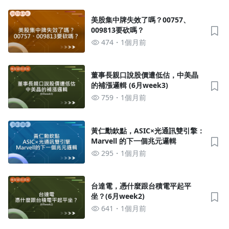
美股集中牌失效了嗎？00757、
009813要砍嗎？
474
1個月前
董事長親口說股價遭低估，中美晶
的補漲邏輯 (6月week3)
759
1個月前
黃仁勳欽點，ASIC×光通訊雙引擎：
Marvell 的下一個兆元邏輯
295
1個月前
沒有待播放的清單
去逛逛
台達電，憑什麼跟台積電平起平
坐？(6月week2)
641
1個月前