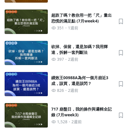
超跌了嗎？教你用一把「尺」量出
恐慌的滿足點 (7月week4)
351
1週前
砍掉、保留，還是加碼？我用輝
達，拆解一套判斷法
397
2週前
績效王00988A為何一個月崩近3
成，該買，還是該閃？
826
2週前
717 崩盤日，我的操作與邏輯全記
錄 (7月week3)
1,528
2週前