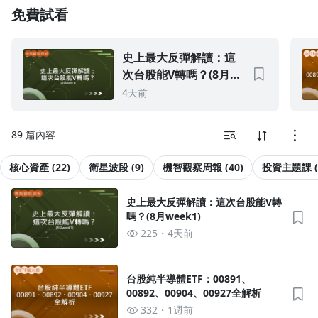
免費試看
1.0x
0.75x
史上最大反彈解讀：這
次台股能V轉嗎？(8月
week1)
4天前
89 篇內容
核心資產 (22)
衛星波段 (9)
機智觀察周報 (40)
投資主題課 (
史上最大反彈解讀：這次台股能V轉
嗎？(8月week1)
225
4天前
台股純半導體ETF：00891、
00892、00904、00927全解析
332
1週前