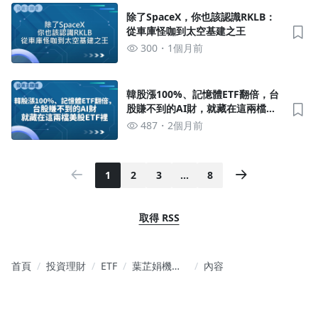
除了SpaceX，你也該認識RKLB：
從車庫怪咖到太空基建之王
300
1個月前
韓股漲100%、記憶體ETF翻倍，台
股賺不到的AI財，就藏在這兩檔美
股ETF裡
487
2個月前
1
2
3
…
8
取得 RSS
首頁
投資理財
ETF
葉芷娟機智
內容
選股筆記｜
ETF 存股×潛
力股賺獲利