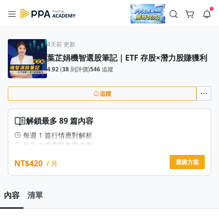
註冊領取 上千元優惠券！
公告
沒有描述
--:--
--:--
4天前 更新
葉芷娟機智選股筆記｜ETF 存股×潛力股賺獲利
登入/註冊
🌞 PPA 避暑津貼．冷氣房升級｜期間快閃活動
4.92
(
38
則評價)
546
追蹤
🥵 酷暑限時快閃｜單筆滿 NT$2,500 現折 NT$300、再贈最高
2% 點數回饋！🚀 酷暑來襲．偷偷在冷氣房升級 📈⭐️ 【冷氣房
3 天前
進修 限時開跑】◾單筆滿 NT$2,500 現折 NT$300◾活動期間：
即日起 - 8/13（只有一週）-📣 酷暑季好康 \ 再加碼 /→ 點數回饋
追蹤
返回播放器
無上限🔥購買任一課程 or 訂閱✅ 消費即享回饋 1% 點數✅ 滿
查看全部
$5,000 回饋 2% 點數🎁 此為 PPA 官方帳號 Line@ 專屬活動，加
1.0x
入好友👉 享有「渠道專屬活動」及「個人化推播」！
清除全部
解鎖最多 89 篇內容
追蹤列表
播放清單
播放速度
每週 1 篇行情應對解析
每月 2 篇專題教學文章
2.0x
NT$420
選購方案
/ 月
沒有播放清單
1.75x
去逛逛
1.5x
內容
清單
1.25x