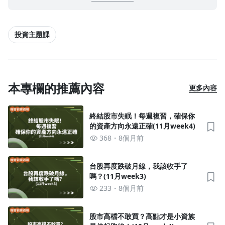
去逛逛
投資主題課
本專欄的推薦內容
更多內容
終結股市失眠！每週複習，確保你
的資產方向永遠正確(11月week4)
368
8個月前
台股再度跌破月線，我該收手了
嗎？(11月week3)
233
8個月前
股市高檔不敢買？高點才是小資族