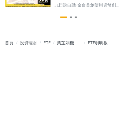
27:39
率終點會在哪？最近兩周九日在忙
九日說白話-全台首創使用貨幣創造-
什麼？ #美股 #總經 #美債 #台幣
解讀股匯債市場
首頁
投資理財
ETF
葉芷娟機智
ETF明明很
選股筆記｜
穩，為什麼
ETF 存股×潛
常把你嚇到
力股賺獲利
心臟痛？用
標準差與夏
普值，看懂
它的真面目