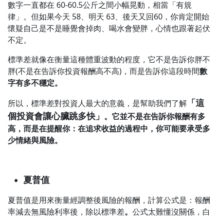
數字一直都在 60-60.5公斤之間小幅晃動，相當「有規
律」。但如果今天 58、明天 63、後天又回60，你肯定開始
懷疑自己是不是睡覺會掉肉、喝水會變胖，心情也跟著起伏
不定。
標準差就像在衡量這種體重波動的程度，它不是告訴你胖不
胖(不是在告訴你投資報酬高不高)，而是告訴你這段時間
數
字有多不穩定。
「這
所以，標準差對投資人最大的意義，是幫助我們了解
個投資會讓心臟跳多快」
。它並不是在告訴你報酬有多
高，而是在提醒你：在追求收益的過程中，你可能要承受多
少情緒與風險。
夏普值
夏普值是用來衡量經調整後風險的報酬，計算公式是：報酬
率減去無風險利率後，除以標準差
。
公式太難懂沒關係，白