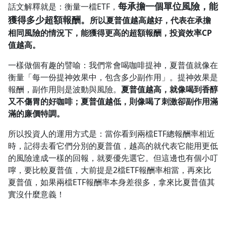
每承擔一個單位風險，能
話文解釋就是：衡量一檔ETF，
獲得多少超額報酬。
所以夏普值越高越好，代表在承擔
相同風險的情況下，能獲得更高的超額報酬，投資效率CP
值越高。
一樣做個有趣的譬喻：我們常會喝咖啡提神，夏普值就像在
衡量「每一份提神效果中，包含多少副作用」。提神效果是
報酬，副作用則是波動與風險。
夏普值越高，就像喝到香醇
又不傷胃的好咖啡；夏普值越低，則像喝了刺激卻副作用滿
滿的廉價特調。
所以投資人的運用方式是：當你看到兩檔ETF總報酬率相近
時，記得去看它們分別的夏普值，越高的就代表它能用更低
的風險達成一樣的回報，就要優先選它。但這邊也有個小叮
嚀，要比較夏普值，大前提是2檔ETF報酬率相當，再來比
夏普值，如果兩檔ETF報酬率本身差很多，拿來比夏普值其
實沒什麼意義！