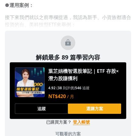
●運用案例：
接下來我們就以之前專欄提過，我認為新手、小資族都適合
投資的台、美科技型ETF來舉例：
解鎖最多 89 篇學習內容
葉芷娟機智選股筆記｜ETF 存股×
潛力股賺獲利
4.92
(
38
則評價)
546
追蹤
NT$420
/ 月
追蹤
選購方案
已購買方案？
登入帳號
可觀看的方案
沒有待播放的清單