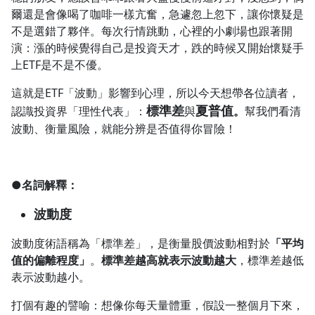
爾還是會像喝了咖啡一樣亢奮，急遽忽上忽下，讓你懷疑是
1.0x
不是選錯了夥伴。每次行情跳動，心裡的小劇場也跟著開
演：漲的時候覺得自己是投資天才，跌的時候又開始懷疑手
0.75x
上ETF是不是不優。
這就是ETF「波動」影響到心理，所以今天想帶各位讀者，
標準差
夏普值
認識投資界「理性代表」：
與
。
幫我們看清
波動、衡量風險，就能分辨是否值得你冒險！
●名詞解釋：
波動度
波動度術語稱為「標準差」，是衡量股價波動相對於
「平均
值的偏離程度」
。
標準差越高就表示波動越大
，標準差越低
表示波動越小。
打個有趣的譬喻：想像你每天量體重，假設一整個月下來，