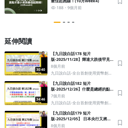
最佳起跑線！(10月week4)
188
9個月前
延伸閱讀
【九日說白話178 短片
版-2025/11/28】輝達大跌後罕見安
撫市場，本週靠Google推動反彈；
8個月前
30:40
Fed傳聲筒：鮑爾盟友挺12月降息
九日說白話-全台首創使用貨幣創造-
鋪平連三降之路 #美股 #總經 #美債
解讀股匯債市場
#台幣
【九日說白話182 短片
版-2025/12/26】什麼是總經的點、
線、面分析？什麼是股票的點、
7個月前
34:46
線、面分析？2025年行情與九日看
九日說白話-全台首創使用貨幣創造-
法回顧 #美股 #總經 #美債 #台幣
解讀股匯債市場
【九日說白話179 短片
版-2025/12/05】 日本央行又將升
息，對套利交易會有什麼影響？利
8個月前