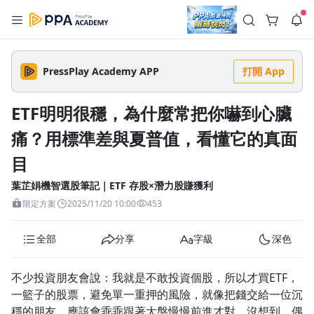
註冊領取 上千元優惠券！
公告
沒有描述
--:--
--:--
PressPlay Academy APP
打開 App
登入/註冊
🌞 PPA 避暑津貼．冷氣房升級｜期間快閃活動
🥵 酷暑限時快閃｜單筆滿 NT$2,500 現折 NT$300、再贈最高
ETF明明很穩，為什麼常把你嚇到心臟
2% 點數回饋！🚀 酷暑來襲．偷偷在冷氣房升級 📈⭐️ 【冷氣房
2 天前
進修 限時開跑】◾單筆滿 NT$2,500 現折 NT$300◾活動期間：
痛？用標準差與夏普值，看懂它的真面
即日起 - 8/13（只有一週）-📣 酷暑季好康 \ 再加碼 /→ 點數回饋
返回播放器
無上限🔥購買任一課程 or 訂閱✅ 消費即享回饋 1% 點數✅ 滿
查看全部
$5,000 回饋 2% 點數🎁 此為 PPA 官方帳號 Line@ 專屬活動，加
目
1.0x
入好友👉 享有「渠道專屬活動」及「個人化推播」！
清除全部
追蹤列表
播放清單
葉芷娟機智選股筆記｜ETF 存股×潛力股賺獲利
播放速度
限定方案
2025/11/20 10:00
453
2.0x
全部
分享
字級
深色
沒有播放清單
1.75x
去逛逛
1.5x
不少投資朋友會說：我就是不敢投資個股，所以才買ETF，
一籃子的股票，避免單一重押的風險，就像把錢交給一位沉
1.25x
穩的朋友，應該會乖乖跟著大盤慢慢前進才對，沒想到，偶