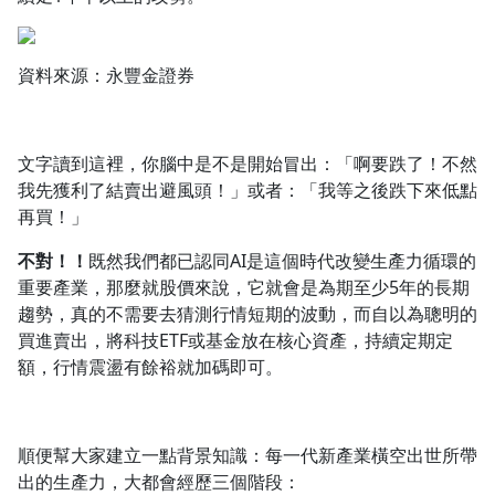
1.0x
資料來源：永豐金證券
0.75x
文字讀到這裡，你腦中是不是開始冒出：「啊要跌了！不然
我先獲利了結賣出避風頭！」或者：「我等之後跌下來低點
再買！」
不對！！
既然我們都已認同AI是這個時代改變生產力循環的
重要產業，那麼就股價來說，它就會是為期至少5年的長期
趨勢，真的不需要去猜測行情短期的波動，而自以為聰明的
買進賣出，將科技ETF或基金放在核心資產，持續定期定
額，行情震盪有餘裕就加碼即可。
順便幫大家建立一點背景知識：每一代新產業橫空出世所帶
出的生產力，大都會經歷三個階段：