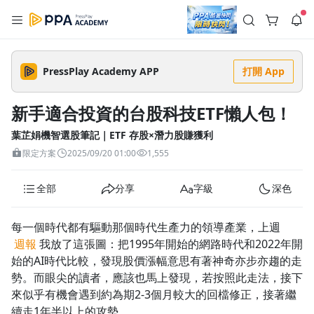
註冊領取 上千元優惠券！
公告
沒有描述
--:--
--:--
PressPlay Academy APP
打開 App
登入/註冊
🌞 PPA 避暑津貼．冷氣房升級｜期間快閃活動
🥵 酷暑限時快閃｜單筆滿 NT$2,500 現折 NT$300、再贈最高
新手適合投資的台股科技ETF懶人包！
2% 點數回饋！🚀 酷暑來襲．偷偷在冷氣房升級 📈⭐️ 【冷氣房
2 天前
進修 限時開跑】◾單筆滿 NT$2,500 現折 NT$300◾活動期間：
即日起 - 8/13（只有一週）-📣 酷暑季好康 \ 再加碼 /→ 點數回饋
葉芷娟機智選股筆記｜ETF 存股×潛力股賺獲利
返回播放器
無上限🔥購買任一課程 or 訂閱✅ 消費即享回饋 1% 點數✅ 滿
查看全部
限定方案
2025/09/20 01:00
1,555
$5,000 回饋 2% 點數🎁 此為 PPA 官方帳號 Line@ 專屬活動，加
1.0x
入好友👉 享有「渠道專屬活動」及「個人化推播」！
清除全部
追蹤列表
播放清單
全部
分享
字級
深色
播放速度
2.0x
每一個時代都有驅動那個時代生產力的領導產業，上週
沒有播放清單
週報
我放了這張圖：把1995年開始的網路時代和2022年開
1.75x
去逛逛
始的AI時代比較，發現股價漲幅意思有著神奇亦步亦趨的走
1.5x
勢。而眼尖的讀者，應該也馬上發現，若按照此走法，接下
來似乎有機會遇到約為期2-3個月較大的回檔修正，接著繼
1.25x
續走1年半以上的攻勢。