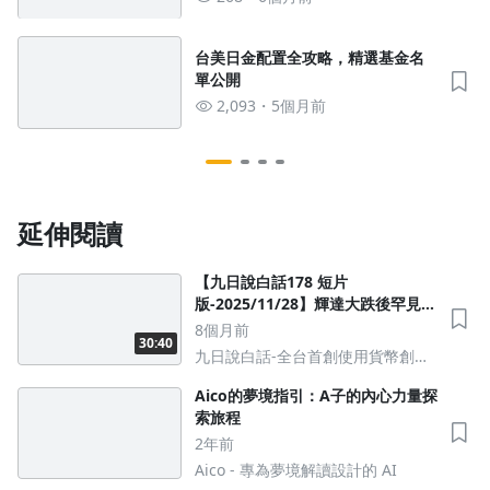
台美日金配置全攻略，精選基金名
單公開
2,093
5個月前
延伸閱讀
【九日說白話178 短片
版-2025/11/28】輝達大跌後罕見安
撫市場，本週靠Google推動反彈；
8個月前
30:40
Fed傳聲筒：鮑爾盟友挺12月降息
九日說白話-全台首創使用貨幣創造-
鋪平連三降之路 #美股 #總經 #美債
解讀股匯債市場
#台幣
Aico的夢境指引：A子的內心力量探
索旅程
2年前
Aico - 專為夢境解讀設計的 AI