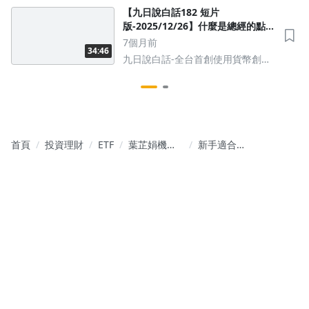
【九日說白話182 短片
版-2025/12/26】什麼是總經的點、
線、面分析？什麼是股票的點、
7個月前
34:46
線、面分析？2025年行情與九日看
九日說白話-全台首創使用貨幣創造-
法回顧 #美股 #總經 #美債 #台幣
解讀股匯債市場
首頁
投資理財
ETF
葉芷娟機智
新手適合投
選股筆記｜
資的台股科
ETF 存股×潛
技ETF懶人
力股賺獲利
包！