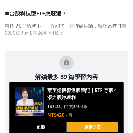
●台股科技型ETF
怎麼選？
科技型ETF我就不一一介紹了，直接給結論，我認為有打贏
0050實力的ETF為以下4檔：
解鎖最多 89 篇學習內容
葉芷娟機智選股筆記｜ETF 存股×
潛力股賺獲利
4.92
(
38
則評價)
546
追蹤
NT$420
/ 月
追蹤
選購方案