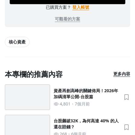
已購買方案？
登入帳號
可觀看的方案
核心資產
本專欄的推薦內容
更多內容
沒有待播放的清單
去逛逛
資產再創高峰的關鍵佈局！2026年
加碼清單公開-台股篇
4,801
7個月前
台股飆破32K，為何高達 40% 的人
還在賠錢？
268
6個月前