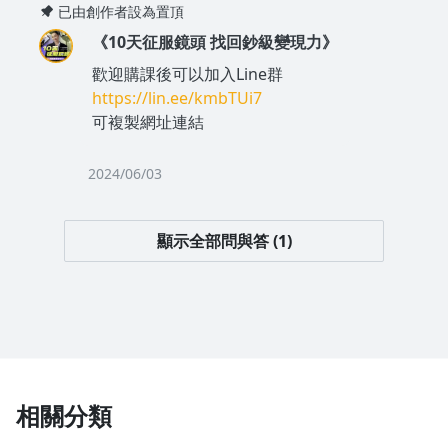
已由創作者設為置頂
《10天征服鏡頭 找回鈔級變現力》
歡迎購課後可以加入Line群
https://lin.ee/kmbTUi7
恩恩玩機報告
可複製網址連結
我在疫情最嚴重的情況下，上了希希老師的課程，面對鏡頭說話
是現在所有人都需要面對的事，一路經營網路事業，到現在已經
2024/06/03
累積將近10萬粉絲，目前連我旗下的員工，都開始練習面對鏡
頭說話，希希老師說，對著鏡頭說一次，等於和全世界說了一
顯示全部問與答 (1)
次，這樣的力量，相信每位來上過課的同學都有深刻的體會
相關分類