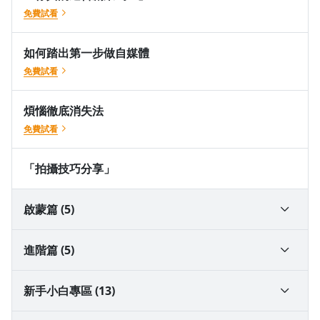
免費試看
如何踏出第一步做自媒體
免費試看
煩惱徹底消失法
免費試看
「拍攝技巧分享」
啟蒙篇 (5)
L1.【鏡頭魅力解鎖】
進階篇 (5)
L2.【提升鏡頭表現力】
L6.【六步定位法吸引精準粉絲輕鬆變現】
新手小白專區 (13)