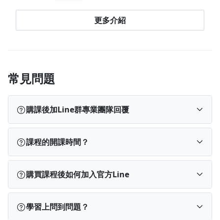
擁有2萬粉絲的經營，是全台手機通訊各大品牌的經銷代理商首
選，希希老師說：想多了都是問題，做多了都是答案
更多介紹
常見問題
購課後加Line群專業團隊回覆
台北心願刺青
https://lin.ee/iYZfMqP
可複製連結網址
課程的開課時間？
疫情嚴峻的考驗，西門町只有唐吉軻德和心願刺青營業，在希希
老師一手創立的品牌裡，我們8位小夥伴是第一批上十天課程的
目前40堂課程已全數上線唷
購買課程後如何加入官方Line
同學，一步一步按照課程裡的功課和刻意練習，利用短視頻的力
量，在疫情期間不斷練習，擁有面對鏡頭的勇氣，利用黃金表達
哈囉各位朋友們，購買課程後可以訊息給我，將會傳
框架，引流百萬流量，源源不絕的客人，勇敢踏出面對鏡頭的第
學習上問到問題？
送官方line 的連結🔗
一步，上課按部就班照表操課就對了！