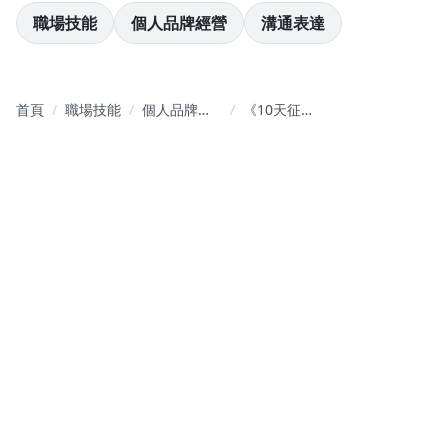
職場技能
個人品牌經營
溝通表達
心願妖姬刺青師-祺
我是一位刺青師，平常對客人說話的時候常常講不出重點，沒辦
法明確的和客人表達自己的設計理念，報名上完希希老師的自媒
首頁
職場技能
個人品牌經
《10天征服
體口播表現力課程之後，這十堂課的作業讓我除了和客人之間的
營
鏡頭 找回鈔
溝通有了很大的改善之外，我也開始敢對著鏡頭說話，開啟了我
級變現力》
經營網路的橋樑，鏡頭尷尬症886～
購課須知
1.下單後聯繫老師,進入學員群
2.該課程為付費系列課程,線上觀看,也可反覆觀看
3.該課程聽課權益購買時已發放,不支持退換
4.本課程已進行版權登記,嚴禁翻錄轉賣