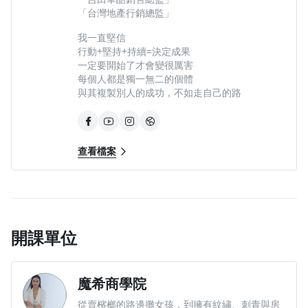
「台灣地產行銷總監」
寵物刺青師-淞淞
我一直堅信
行動+堅持+持續=決定成果
在短影音流行的趨勢下，內向害羞的我經歷十天的課程後，讓我
一定要開始了才會變很厲害
在拍攝影片的過程中，終於敢面對鏡頭說話，也能表達出自己的
每個人都是獨一無二的個體
專業知識，謝謝希希老師的專業指導，在寫文案的過程中幫了我
與其複製別人的成功，不如走自己的路
很大的忙，這堂課真的很值得
查看檔案
開課單位
10年經驗的穿洞祖師爺-安師傅穿洞吧
魔希商學院
在疫情面前，所有的實體店面都需要經營網路行銷，在希希老師
從賣檳榔的路邊攤女孩，到擁有紋繡、刺青與房