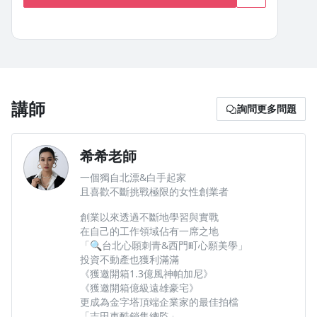
講師
詢問更多問題
希希老師
一個獨自北漂&白手起家
且喜歡不斷挑戰極限的女性創業者
創業以來透過不斷地學習與實戰
在自己的工作領域佔有一席之地
「🔍台北心願刺青&西門町心願美學」
投資不動產也獲利滿滿
《獲邀開箱1.3億風神帕加尼》
《獲邀開箱億級遠雄豪宅》
更成為金字塔頂端企業家的最佳拍檔
「吉田車酷銷售總監」