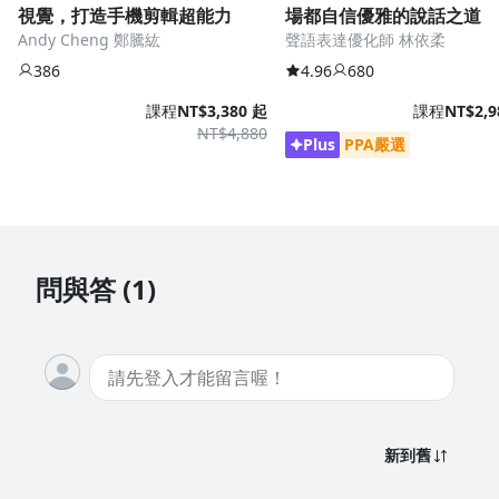
視覺，打造手機剪輯超能力
場都自信優雅的說話之道
Andy Cheng 鄭騰紘
聲語表達優化師 林依柔
386
4.96
680
課程
NT$3,380 起
課程
NT$2,9
NT$4,880
Plus
PPA嚴選
練薆玩蛇報告
我是一位經營美業的服務者，上了希希老師十天的口播表現力課
之後，開啟了我的直播節目，把我養蛇的興趣愛好變成我的斜槓
事業，從不擅長面對鏡頭說話，到現在我的直播間人數都有破千
問與答 (1)
人在觀看，這十天的功課按部就班的繳交，希希老師的陪跑教練
都會一一指導，真的讓我很有被照顧的感覺，大家一起勇敢面對
鏡頭吧！
新到舊