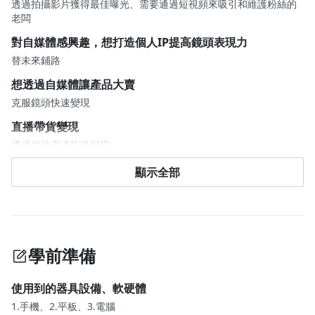
透過拍攝影片獲得最佳曝光、需要通過短視頻來吸引和維護粉絲的
老闆
對自媒體感興趣，想打造個人IP提高鏡頭表現力
替未來鋪路
想透過自媒體讓產品大賣
克服鏡頭快速變現
直播帶貨變現
透過你的表達快速變現
缺乏鏡頭表現力和口播表達能力的自媒體創業者
顯示全部
能夠更清楚表達
想通過短視頻來推廣產品或服務的自媒體人
想通過自媒體平臺提高品牌形象和影響力的大V博主
學前準備
使用到的器具設備、軟硬體
1.手機、2.平板、3.電腦