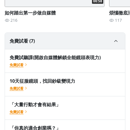
00:58
表現和清晰的表達能力。她的“10天征服鏡頭，找回鈔級變現
如何踏出第一步做自媒體
煩惱徹底
力”的課程將帶領你快速提升鏡頭表現和口播技巧，讓你輕鬆掌
握流量，成為氣場滿滿的鈔級變現王！
216
117
免費試看 (7)
免費試聽課(開啟自媒體解鎖全能鏡頭表現力)
免費試看
10天征服鏡頭，找回鈔級變現力
免費試看
「大量行動才會有結果」
免費試看
「你真的適合創業嗎？」