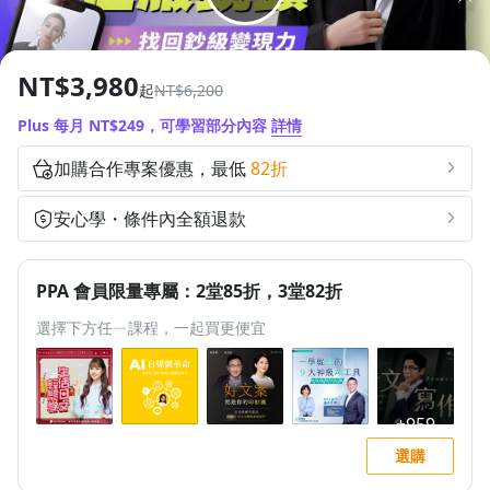
1.0x
0.75x
NT$3,980
起
NT$6,200
Plus 每月 NT$249，可學習部分內容
詳情
加購合作專案優惠，最低
82折
安心學・條件內全額退款
PPA 會員限量專屬：2堂85折，3堂82折
選擇下方任ㄧ課程，一起買更便宜
選購