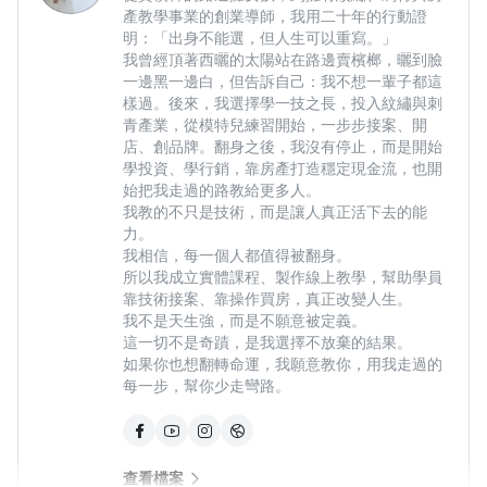
的指導下，我在網路上拍攝影片帶領夥伴創造破百萬業績，從一
產教學事業的創業導師，我用二十年的行動證
明：「出身不能選，但人生可以重寫。」
位單純的技術者，到面對鏡頭教學以及行銷後，經營在台北西門
我曾經頂著西曬的太陽站在路邊賣檳榔，曬到臉
町鬧區的總店，利用短視頻的力量，已經培訓出五位師傅，目前
一邊黑一邊白，但告訴自己：我不想一輩子都這
也準備在高雄開設分店
樣過。後來，我選擇學一技之長，投入紋繡與刺
青產業，從模特兒練習開始，一步步接案、開
店、創品牌。翻身之後，我沒有停止，而是開始
學投資、學行銷，靠房產打造穩定現金流，也開
始把我走過的路教給更多人。
我教的不只是技術，而是讓人真正活下去的能
力。
我相信，每一個人都值得被翻身。
所以我成立實體課程、製作線上教學，幫助學員
靠技術接案、靠操作買房，真正改變人生。
我不是天生強，而是不願意被定義。
這一切不是奇蹟，是我選擇不放棄的結果。
西門町玩懂3c
如果你也想翻轉命運，我願意教你，用我走過的
每一步，幫你少走彎路。
在通訊業從事15年，本身舞台魅力就很強，面對鏡頭時，我從
只拍網帥照說說專業術語，只注重現場客人，沒有經營網路，經
過希希老師的指導後，面對鏡頭把自己的專業知識利用黃金表達
框架闡述出來，以及經過希希老師的個人IP定位後，到現在已經
查看檔案