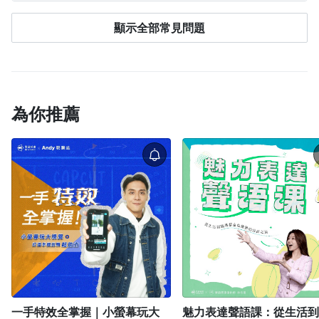
歡迎學員們學習完後勇於發問，希希老師會給予修正
顯示全部常見問題
及建議
為你推薦
西門町櫃檯小姊姊小妍
身為一間店的櫃檯，擁有黏著性極高的粉絲群，在自媒體的時
代，我上了希希老師的十天口播表現力課後，經過不斷的刻意練
習，從原本只會現場與客人溝通討論，現在敢面對鏡頭拍攝影
片，教學每位線上的客人注意事項，從話說不清楚講不明白，到
現在可以獨立完成一支影片的拍攝，十堂課真的物超所值
一手特效全掌握｜小螢幕玩大
魅力表達聲語課：從生活到