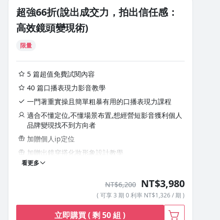
(下集)
超強66折(說出成交力，拍出信任感：
8.什麼是個人 IP人設定位？為什麼一定要打造自己的
8.如何公域轉私域？轉為私域之後如何系統化承接？
定位？
高效鏡頭變現術)
6.不同帳號,如何互相曝光？
9. 為什麼強烈建議自己做，不要找代操？
限量
9.如何用手機製作各大平台串聯？
10. 如何一人分飾多角，成功經營斜槓？
5 篇超值免費試閱內容
10.買粉有用嗎？內容到底要垂直還是要廣度？
40 篇口播表現力影音教學
一門著重實操且簡單粗暴有用的口播表現力課程
影片如何做景深模式？
適合不懂定位,不懂場景布置,想經營短影音獲利個人
品牌變現找不到方向者
剪映新功能20分鐘剪好一隻影片
加贈個人ip定位
加贈出鏡穿搭化妝形象設計教學
看更多
加贈5則主題QA問題解答
不限時間.次數.地點觀看,隨時隨地可線上觀看
NT$3,980
NT$6,200
課程內容240分以上
( 可享 3 期 0 利率 NT$1,326 / 期 )
購買課程後加入LINE群.由專業團隊回覆本課程加贈項
立即購買 ( 剩 50 組 )
目