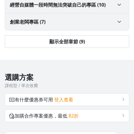
沒有待播放的清單
L3.【三招戰勝不知如何表達】
L7.【瞬間飆升表達力，表達力必殺技】
1.新手小白如何起號，撰寫簡介？
經營自媒體一段時間無法突破自己的專區 (10)
去逛逛
L4.【五分鐘駕馭觀眾情緒】
L8.【成果炸裂，4步呈現視頻質感】
1-1如何撰寫自己簡介?
1.如何用A I快速生成口語化文案？
創業老闆專區 (7)
L5.【獨特魅力 發掘個人特質】
L9.【化緊張為動力】
2.各個平台規則如何避規，避免封號下架？
2.為什麼全部的平台都要經營？一個人如何矩陣？
1.老闆為什麼一定要做個人IP?
顯示全部章節 (9)
L10.【5種手勢訓練，打造超強交流感】
3. 哀鳳跟安卓手機如何下載剪映？
3.如何有效管理時間，一小時內產出20隻優質影片？
2.老闆的文案內容方向以及如何撰寫？
4.如何快速剪影片？「字幕生成，對音效」
4. 做自媒體讓你事半功倍的兩個方法
3.為什麼強烈建議老闆訓練一個助理經營？不找代操？
選購方案
課程型 / 單次收費
5.如何快速生成文案？
5. 為什麼同一個平台要做多個帳號？
4.老闆如何帶領員工矩陣曝光？
有什麼優惠券可用
登入查看
6.什麼是用戶痛點？
6. 為什麼文案內容一定要降維？
5.如何快速製作ai數字人代替自己？徹底解放自己時間
(上集)
加購合作專案優惠，最低
82折
7.小白入門自媒體必備4個小神器？
7.如何統一自己的承接窗口？
5.如何快速製作ai數字人代替自己？徹底解放自己時間