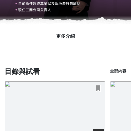
更多介紹
1. 新冠疫情爆發，西門町成為重災區，但希希老師依舊讓員工
領薪上班，刺青業績逆勢增長。她經營的社群媒體“台北心願刺
青”通過短視頻迅速走紅，粉絲量全網破百萬，觀看量更是突破
億！客人紛至沓來，業績不斷創佳績！
目錄與試看
全部內容
2. 希希老師在自媒體影音領域取得成功後，更跨界幫助眾多學
員創造半年破千萬的營業額！許多因疫情困擾的老闆也創下歷史
新高的營收！
3. 不滿足於挑戰平價商品的短視頻變現，希希老師更跨界涉足
千萬級超跑買賣，不到30天就售出千萬超跑，更創下單月營收
破億的佳績！
4. 她還受邀開箱將軍級超跑和豪宅！這一切源於她出色的鏡頭