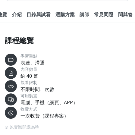
總覽
介紹
目錄與試看
選購方案
講師
常見問題
問與答
課程總覽
學習重點
表達、溝通
內容數量
約 40 篇
觀看限制
不限時間、次數
可用裝置
電腦、手機（網頁、APP）
收費方式
一次收費（課程專案）
※ 以實際開課為準