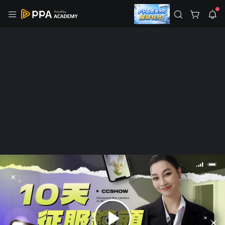
註冊領取 上千元優惠券！
公告
沒有描述
--:--
--:--
登入/註冊
🌞 PPA 避暑津貼．冷氣房升級｜期間快閃活動
🥵 酷暑限時快閃｜單筆滿 NT$2,500 現折 NT$300、再贈最高
2% 點數回饋！🚀 酷暑來襲．偷偷在冷氣房升級 📈⭐️ 【冷氣房
5 天前
進修 限時開跑】◾單筆滿 NT$2,500 現折 NT$300◾活動期間：
即日起 - 8/13（只有一週）-📣 酷暑季好康 \ 再加碼 /→ 點數回饋
返回播放器
無上限🔥購買任一課程 or 訂閱✅ 消費即享回饋 1% 點數✅ 滿
查看全部
$5,000 回饋 2% 點數🎁 此為 PPA 官方帳號 Line@ 專屬活動，加
1.0x
入好友👉 享有「渠道專屬活動」及「個人化推播」！
清除全部
追蹤列表
播放清單
播放速度
2.0x
Plus
已開課
職場技能
沒有播放清單
《10天征服鏡頭 找回鈔級變現力》
1.75x
去逛逛
1.5x
38 人學習
117 人追蹤
1.25x
追蹤
分享