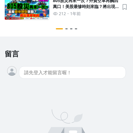
805股災再來一次？外資空單再觸四
萬口！美股最慘時刻來臨？將出現
罕見的熊？《我是金錢爆》普通錠
212
1年前
2024.0903
留言