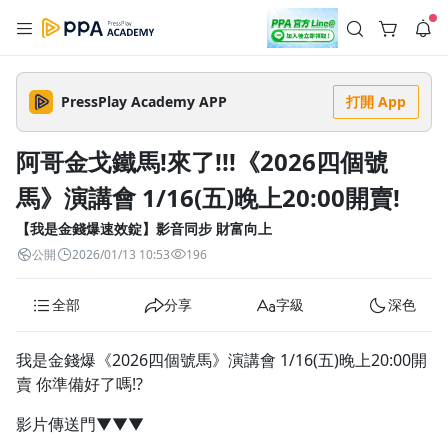
註冊領取 上千元優惠券！
公告
沒有描述
--:--
--:--
PressPlay Academy APP
打開 App
登入/註冊
🌞 PPA 避暑津貼．冷氣房升級｜期間快閃活動
🥵 酷暑限時快閃｜單筆滿 NT$2,500 現折 NT$300、再贈最高
阿哥金戈鐵馬!來了!!!《2026四個號
2% 點數回饋！🚀 酷暑來襲．偷偷在冷氣房升級 📈⭐️ 【冷氣房
3 天前
進修 限時開跑】◾單筆滿 NT$2,500 現折 NT$300◾活動期間：
馬》演講會 1/16(五)晚上20:00開賣!
即日起 - 8/13（只有一週）-📣 酷暑季好康 \ 再加碼 /→ 點數回饋
返回播放器
無上限🔥購買任一課程 or 訂閱✅ 消費即享回饋 1% 點數✅ 滿
查看全部
$5,000 回饋 2% 點數🎁 此為 PPA 官方帳號 Line@ 專屬活動，加
【我是金錢爆速效錠】影音同步 財富向上
1.0x
入好友👉 享有「渠道專屬活動」及「個人化推播」！
清除全部
公開
2026/01/13 10:53
196
追蹤列表
播放清單
播放速度
全部
分享
字級
深色
2.0x
沒有播放清單
1.75x
我是金錢爆《2026四個號馬》演講會 1/16(五)晚上20:00開
去逛逛
賣 你準備好了嗎!?
1.5x
影片傳送門▼▼▼
1.25x