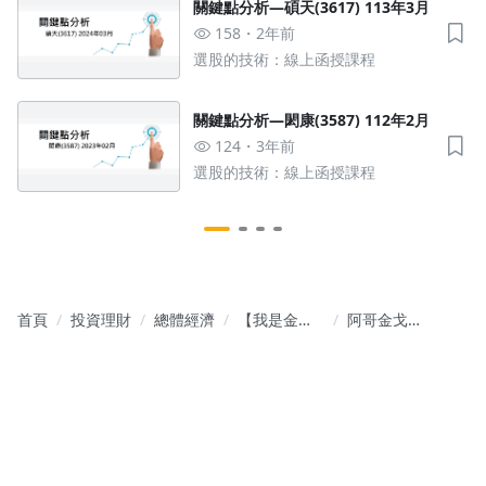
關鍵點分析—碩天(3617) 113年3月
158
2年前
選股的技術：線上函授課程
關鍵點分析—閎康(3587) 112年2月
124
3年前
選股的技術：線上函授課程
首頁
投資理財
總體經濟
【我是金錢
阿哥金戈鐵
爆速效錠】
馬!來了!!!
影音同步 財
《2026四個
富向上
號馬》演講
會 1/16(五)
晚上20:00開
賣!