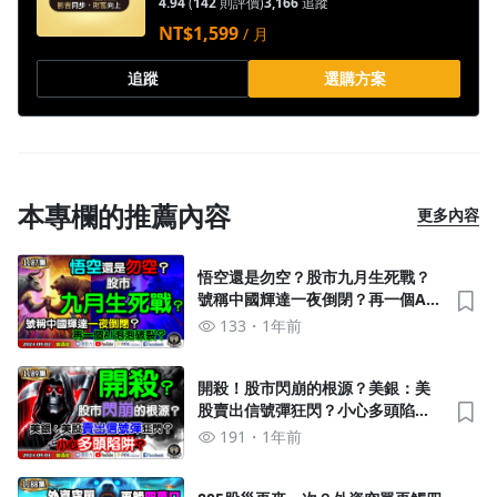
4.94
(
142
則評價)
3,166
追蹤
NT$1,599
/ 月
追蹤
選購方案
本專欄的推薦內容
更多內容
悟空還是勿空？股市九月生死戰？
號稱中國輝達一夜倒閉？再一個AI
泡泡破裂？《我是金錢爆》普通錠
133
1年前
2024.0902
開殺！股市閃崩的根源？美銀：美
股賣出信號彈狂閃？小心多頭陷
阱？《我是金錢爆》普通錠
191
1年前
2024.0904