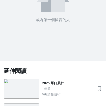
沒有待播放的清單
成為第一個留言的人
去逛逛
延伸閱讀
2025 單口累計
1年前
V教頭投資術