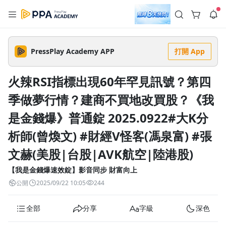
註冊領取 上千元優惠券！
公告
沒有描述
--:--
--:--
PressPlay Academy APP
打開 App
登入/註冊
🌞 PPA 避暑津貼．冷氣房升級｜期間快閃活動
🥵 酷暑限時快閃｜單筆滿 NT$2,500 現折 NT$300、再贈最高
火辣RSI指標出現60年罕見訊號？第四
2% 點數回饋！🚀 酷暑來襲．偷偷在冷氣房升級 📈⭐️ 【冷氣房
2 天前
進修 限時開跑】◾單筆滿 NT$2,500 現折 NT$300◾活動期間：
季做夢行情？建商不買地改買股？《我
即日起 - 8/13（只有一週）-📣 酷暑季好康 \ 再加碼 /→ 點數回饋
返回播放器
無上限🔥購買任一課程 or 訂閱✅ 消費即享回饋 1% 點數✅ 滿
查看全部
$5,000 回饋 2% 點數🎁 此為 PPA 官方帳號 Line@ 專屬活動，加
是金錢爆》普通錠 2025.0922#大K分
1.0x
入好友👉 享有「渠道專屬活動」及「個人化推播」！
清除全部
追蹤列表
播放清單
析師(曾煥文) #財經V怪客(馮泉富) #張
播放速度
文赫(美股|台股|AVK航空|陸港股)
2.0x
【我是金錢爆速效錠】影音同步 財富向上
沒有播放清單
1.75x
公開
2025/09/22 10:05
244
去逛逛
1.5x
全部
分享
字級
深色
1.25x