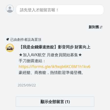
新到舊
已由創作者設為置頂
【我是金錢爆速效錠】影音同步 財富向上
★加入AVK航空 月繳會員開始募集★
手刀搶購連結：
https://forms.gle/ik9xqb6KC6M1h1kv6
豪經艙、商務艙，熱情歡迎準備登機。
2025/09/22
顯示全部留言 (1)