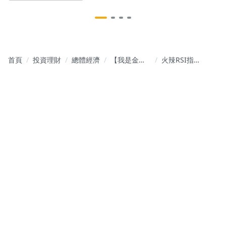
首頁
投資理財
總體經濟
【我是金錢
火辣RSI指標
爆速效錠】
出現60年罕
影音同步 財
見訊號？第
富向上
四季做夢行
情？建商不
買地改買
股？《我是
金錢爆》普
通錠
2025.0922#
大K分析師
(曾煥文) #財
經V怪客(馮
泉富) #張文
赫(美股|台
股|AVK航
空|陸港股)