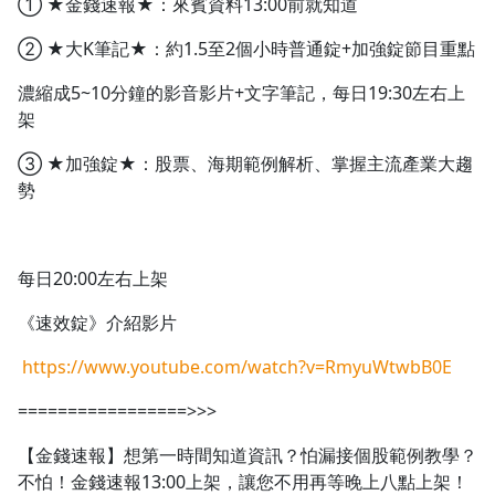
① ★金錢速報★：來賓資料13:00前就知道
② ★大K筆記★：約1.5至2個小時普通錠+加強錠節目重點
濃縮成5~10分鐘的影音影片+文字筆記，每日19:30左右上
架
③ ★加強錠★：股票、海期範例解析、掌握主流產業大趨
勢
每日20:00左右上架
《速效錠》介紹影片
https://www.youtube.com/watch?v=RmyuWtwbB0E
=================>>>
【金錢速報】想第一時間知道資訊？怕漏接個股範例教學？
不怕！金錢速報13:00上架，讓您不用再等晚上八點上架！