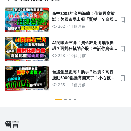
去逛逛
命中2008年金融海嘯！仙姑再度放
話：美國市場出現「質變」？台股
今年最關鍵3週？《我是金錢爆》普
262
11個月前
通錠 2025.0825 #大K分析師(曾煥
文) #財經V怪客(馮泉富) #張文赫
AI閉環金三角！資金狂潮將無限循
環？面對狂飆的台股！告訴你資金
比重的完美比例？《我是金錢爆》
228
10個月前
普通錠 2025.0924 #大K分析師(曾
煥文) #廖祿民 #王兆立(AVK航空|
記憶體|川普|鮑爾)
台股創歷史高！換手？出貨？高低
波動5000點推背圖來了！小心被震
倒在地上！《我是金錢爆》普通錠
235
11個月前
2025.0818 #大K分析師(曾煥文) #
財經V怪客(馮泉富) #大人哥(賴慶
浚)(PCB|航海王)
留言