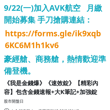
9/22(一)加入AVK航空 月繳
1.0x
開始募集 手刀搶購連結：
0.75x
https://forms.gle/ik9xqb
6KC6M1h1kv6
豪經艙、商務艙，熱情歡迎準
備登機。
《我是金錢爆》《速效錠》【精彩內
容】包含金錢速報+大K筆記+加強錠
股市開盤日