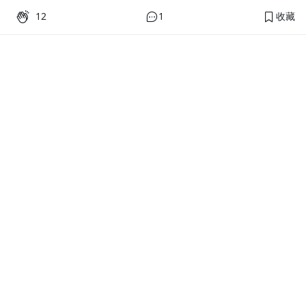
12
1
收藏
PressPlay Academy
課程分類
品牌介紹
線上課程
投資理財
語言學習
PPA 部落格
訂閱學習
烘焙料理
健康健身
活動主題館
耳邊說書
生活品味
職場技能
行銷
藝文娛樂
幫助
條款與政策
提案教學
聯絡客服
平台會員規範及申訴管道
優惠專區
常見問題
優惠使用規則