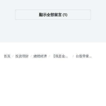
顯示全部留言 (1)
首頁
投資理財
總體經濟
【我是金錢
台股帶量急
爆速效錠】
殺！「起
影音同步 財
跌」的開始
富向上
嗎？半導體
關稅最高
50%？當沖
大賠1200
萬！均線穿
楊法教學！
《我是金錢
爆》普通錠