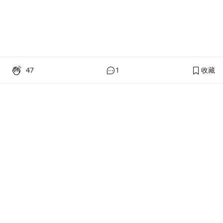
47
1
收藏
PressPlay Academy
課程分類
品牌介紹
線上課程
投資理財
語言學習
PPA 部落格
訂閱學習
烘焙料理
健康健身
活動主題館
耳邊說書
生活品味
職場技能
行銷
藝文娛樂