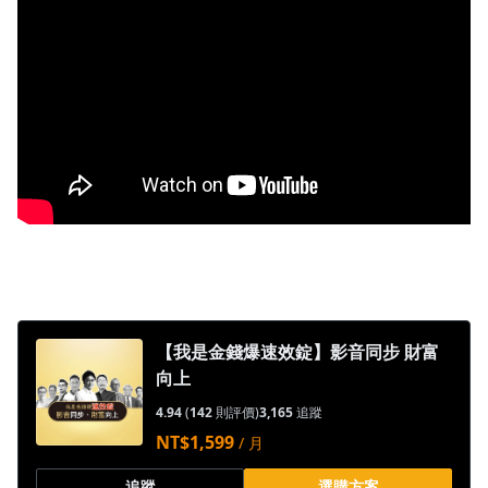
沒有待播放的清單
去逛逛
【我是金錢爆速效錠】影音同步 財富
向上
4.94
(
142
則評價)
3,165
追蹤
NT$1,599
/ 月
追蹤
選購方案