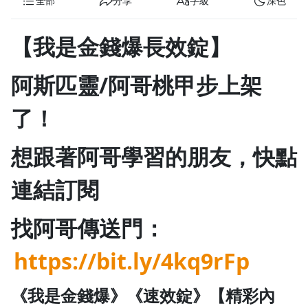
全部
分享
字級
深色
1.0x
【我是金錢爆長效錠】
0.75x
阿斯匹靈/阿哥桃甲步上架
了！
想跟著阿哥學習的朋友，快點
連結訂閱
找阿哥傳送門：
https://bit.ly/4kq9rFp
《我是金錢爆》《速效錠》【精彩內