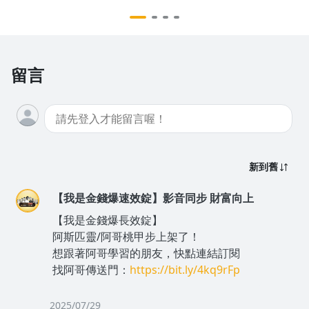
信富 #翁偉捷(台股|美股|AI|半導
體|通膨|V轉)
留言
新到舊
【我是金錢爆速效錠】影音同步 財富向上
【我是金錢爆長效錠】
阿斯匹靈/阿哥桃甲步上架了！
想跟著阿哥學習的朋友，快點連結訂閱
找阿哥傳送門：
https://bit.ly/4kq9rFp
2025/07/29