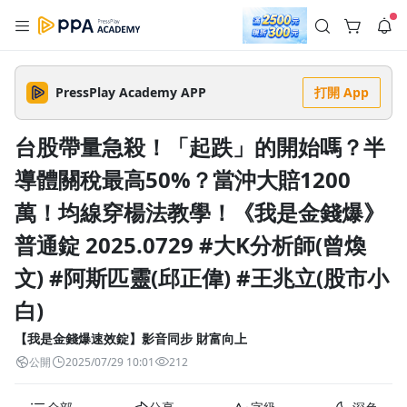
註冊領取 上千元優惠券！
公告
沒有描述
--:--
--:--
PressPlay Academy APP
打開 App
登入/註冊
🌞 PPA 避暑津貼．冷氣房升級｜期間快閃活動
🥵 酷暑限時快閃｜單筆滿 NT$2,500 現折 NT$300、再贈最高
台股帶量急殺！「起跌」的開始嗎？半
2% 點數回饋！🚀 酷暑來襲．偷偷在冷氣房升級 📈⭐️ 【冷氣房
5 天前
進修 限時開跑】◾單筆滿 NT$2,500 現折 NT$300◾活動期間：
導體關稅最高50%？當沖大賠1200
即日起 - 8/13（只有一週）-📣 酷暑季好康 \ 再加碼 /→ 點數回饋
返回播放器
無上限🔥購買任一課程 or 訂閱✅ 消費即享回饋 1% 點數✅ 滿
查看全部
$5,000 回饋 2% 點數🎁 此為 PPA 官方帳號 Line@ 專屬活動，加
萬！均線穿楊法教學！《我是金錢爆》
1.0x
入好友👉 享有「渠道專屬活動」及「個人化推播」！
清除全部
追蹤列表
播放清單
普通錠 2025.0729 #大K分析師(曾煥
播放速度
文) #阿斯匹靈(邱正偉) #王兆立(股市小
2.0x
白)
沒有播放清單
1.75x
去逛逛
【我是金錢爆速效錠】影音同步 財富向上
1.5x
公開
2025/07/29 10:01
212
1.25x