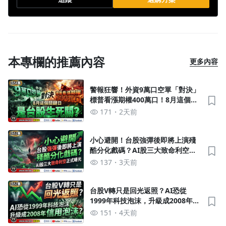
本專欄的推薦內容
更多內容
警報狂響！外資9萬口空單「對決」
標普看漲期權400萬口！8月這個關
鍵日是台股生死關？《我是金錢
171
2天前
爆》普通錠 2026.0807 #大K分析師
(曾煥文) #阿斯匹靈 #大人哥(台股|
美股|AI|半導體|)
小心避開！台股強彈後即將上演殘
酷分化戲碼？AI股三大致命利空正
式曝光！《我是金錢爆》普通錠
137
3天前
2026.0806 #大K分析師(曾煥文) #
財經V怪客(馮泉富) #黃啟乙(台股|
美股|AI|半導體)
台股V轉只是回光返照？AI恐從
1999年科技泡沫，升級成2008年信
用泡沫？《我是金錢爆》普通錠
151
4天前
2026.0805 #大K分析師(曾煥文)#林