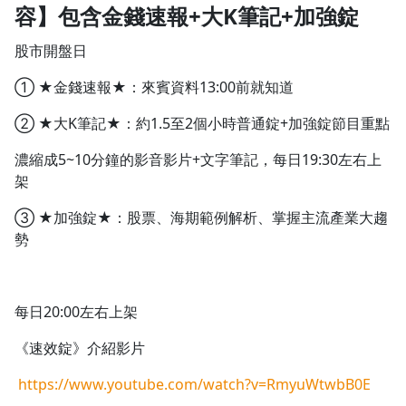
容】包含金錢速報+大K筆記+加強錠
股市開盤日
① ★金錢速報★：來賓資料13:00前就知道
② ★大K筆記★：約1.5至2個小時普通錠+加強錠節目重點
濃縮成5~10分鐘的影音影片+文字筆記，每日19:30左右上
架
③ ★加強錠★：股票、海期範例解析、掌握主流產業大趨
勢
每日20:00左右上架
《速效錠》介紹影片
https://www.youtube.com/watch?v=RmyuWtwbB0E