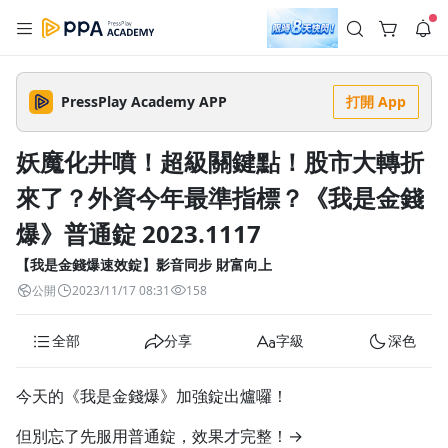
註冊領取 上千元優惠券！
公告
沒有描述
--:--
--:--
PressPlay Academy APP
打開 App
登入/註冊
🌞 PPA 避暑津貼．冷氣房升級｜期間快閃活動
🥵 酷暑限時快閃｜單筆滿 NT$2,500 現折 NT$300、再贈最高
妖魔化井噴！超級關鍵點！股市大轉折
2% 點數回饋！🚀 酷暑來襲．偷偷在冷氣房升級 📈⭐️ 【冷氣房
5 天前
進修 限時開跑】◾單筆滿 NT$2,500 現折 NT$300◾活動期間：
來了？外資今年最準指標？《我是金錢
即日起 - 8/13（只有一週）-📣 酷暑季好康 \ 再加碼 /→ 點數回饋
返回播放器
無上限🔥購買任一課程 or 訂閱✅ 消費即享回饋 1% 點數✅ 滿
查看全部
$5,000 回饋 2% 點數🎁 此為 PPA 官方帳號 Line@ 專屬活動，加
爆》普通錠 2023.1117
1.0x
入好友👉 享有「渠道專屬活動」及「個人化推播」！
清除全部
追蹤列表
播放清單
【我是金錢爆速效錠】影音同步 財富向上
播放速度
公開
2023/11/17 08:31
158
2.0x
全部
分享
字級
深色
沒有播放清單
1.75x
去逛逛
1.5x
今天的《我是金錢爆》加強錠出爐囉！
但別忘了先服用普通錠，效果才完整！→
1.25x