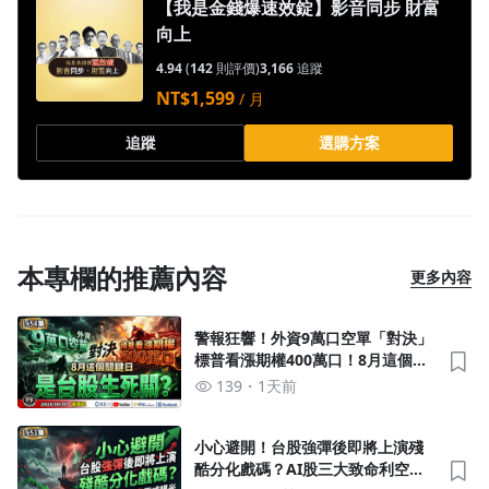
【我是金錢爆速效錠】影音同步 財富
向上
4.94
(
142
則評價)
3,166
追蹤
NT$1,599
/ 月
追蹤
選購方案
本專欄的推薦內容
更多內容
警報狂響！外資9萬口空單「對決」
標普看漲期權400萬口！8月這個關
鍵日是台股生死關？《我是金錢
139
1天前
爆》普通錠 2026.0807 #大K分析師
(曾煥文) #阿斯匹靈 #大人哥(台股|
美股|AI|半導體|)
小心避開！台股強彈後即將上演殘
酷分化戲碼？AI股三大致命利空正