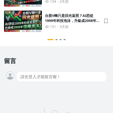
式曝光！《我是金錢爆》普通錠
134
2天前
2026.0806 #大K分析師(曾煥文) #
財經V怪客(馮泉富) #黃啟乙(台股|
美股|AI|半導體)
台股V轉只是回光返照？AI恐從
1999年科技泡沫，升級成2008年信
用泡沫？《我是金錢爆》普通錠
151
3天前
2026.0805 #大K分析師(曾煥文)#林
信富 #翁偉捷(台股|美股|AI|半導
體|通膨|V轉)
留言
沒有待播放的清單
去逛逛