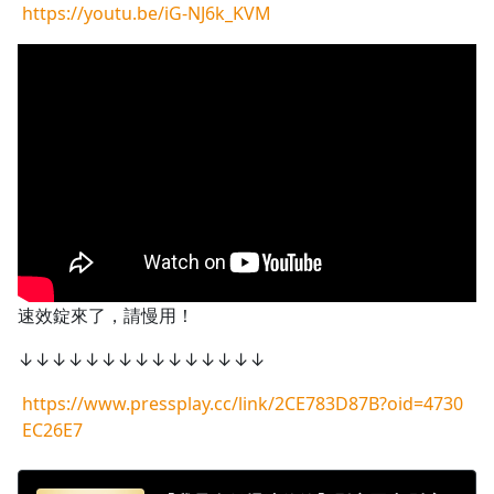
https://youtu.be/iG-NJ6k_KVM
1.0x
0.75x
速效錠來了，請慢用！
↓↓↓↓↓↓↓↓↓↓↓↓↓↓↓
https://www.pressplay.cc/link/2CE783D87B?oid=4730
EC26E7