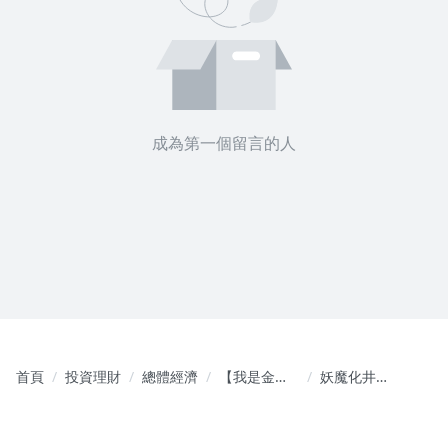
成為第一個留言的人
首頁
投資理財
總體經濟
【我是金錢
妖魔化井
爆速效錠】
噴！超級關
影音同步 財
鍵點！股市
富向上
大轉折來