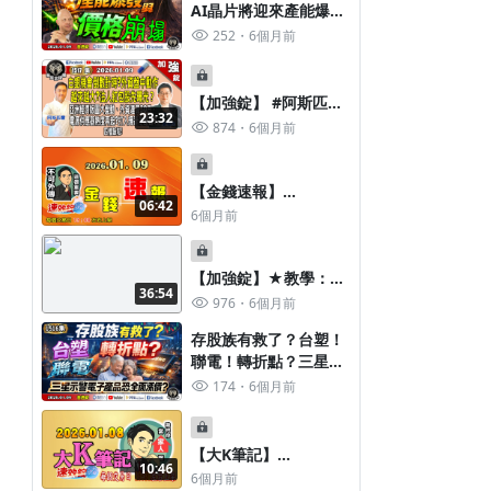
AI晶片將迎來產能爆發
爆》普通錠 2025.1229 #大K分析
死？《我是金錢爆》普
213
7個月前
237
5個月前
與價格崩塌！台股來回
252
6個月前
師(曾煥文) #財經V怪客(馮泉富) #
2026.0224 #大K分析師
洗575點真相？《我是
杜金龍(巴菲特|台股|美股|台積
阿斯匹靈(邱正偉) #大人
金錢爆》普通錠
電|貴金屬)
(關稅|預言|AI)
2026.0109 #大K分析師
【加強錠】 #阿斯匹靈
23:32
(曾煥文) #阿斯匹靈(邱
(邱正偉) #廖祿民《我
874
6個月前
正偉) #廖祿民(|散戶|
是金錢爆》2026.0109
資金行情|川普)
矽谷風投教父安德森：
AI晶片將迎來產能爆發
【金錢速報】
06:42
與價格崩塌！台股來回
2026.01.09 我是金錢爆
6個月前
洗575點真相？
《速效錠》 籌碼專家
阿斯匹靈(邱正偉) VS.
【加強錠】★教學：股
資深分析師 廖祿民 來
36:54
票貴還是便宜？V怪客
賓資料早知道！
976
6個月前
判讀工具解析！#財經V
存股族有救了？台塑！
怪客(馮泉富) #黃啟乙
聯電！轉折點？三星示
《我是金錢爆》
警電子產品恐全面漲
174
6個月前
2026.0108 存股族有救
價？《我是金錢爆》普
了？台塑！聯電！轉折
通錠 2026.0108 #大K
點？三星示警電子產品
分析師(曾煥文) #財經V
恐全面漲價？
【大K筆記】
10:46
怪客(馮泉富) #黃啟乙
2026.0108我是金錢爆
6個月前