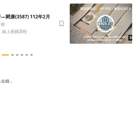
閎康(3587) 112年2月
年前
：線上函授課程
3
是金錢爆
026四個
馬》演講
/16(五)
20:00開