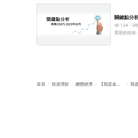
關鍵點分析—
124
3
選股的技術
首頁
投資理財
總體經濟
【我是金錢
我
爆速效錠】
《2
影音同步 財
號
富向上
會 1
晚上
賣