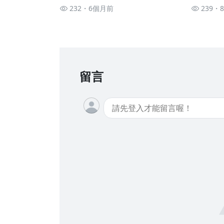
普通錠 2026.0112 #大K分析師(曾
2025.1
232
6個月前
239
煥文) #財經V怪客(馮泉富) #翁依君
阿斯匹靈(
(AI|記憶體|四個號馬|演講會|稀
父|台股
土|白銀|美銀)
台積電)
留言