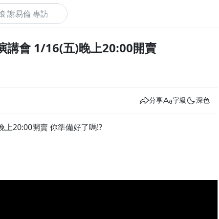
會 1/16(五)晚上20:00開賣
下
分享
字級
深色
晚上20:00開賣 你準備好了嗎!?