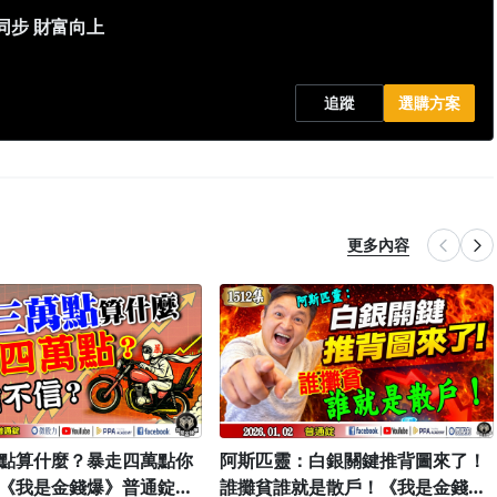
同步 財富向上
追蹤
選購方案
更多內容
點算什麼？暴走四萬點你
阿斯匹靈：白銀關鍵推背圖來了！
《我是金錢爆》普通錠
誰攤貧誰就是散戶！《我是金錢