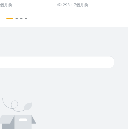
128 #大K分析師(曾煥文) #
爆》普通錠 2026.0102 #大K分析
8個月前
293
7個月前
邱正偉) #廖祿民(AI|教
師(曾煥文)(AI|股市|黃金|漲價|通
|台幣|回流|外資|三萬點|
膨|巴菲特|輝達|GOOGLE|外資|
報酬率|賣超|攤貧)