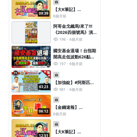
杜金龍 VS. 台股技術面
大師 大人哥(賴慶浚) 來
【大K筆記】
09:39
賓資料早知道！
2026.0113我是金錢爆
6個月前
《速效錠》
阿哥金戈鐵馬!來了!!!
《2026四個號馬》演講
會 1/16(五)晚上20:00
196
6個月前
開賣!
國安基金退場！台指期
開高走低波動626點！
該出場？還是重壓？
197
6個月前
《我是金錢爆》普通錠
2026.0113 #大K分析師
(曾煥文) #阿斯匹靈(邱
【加強錠】#阿斯匹靈
43:23
正偉) #連乾文(AI|台積
(邱正偉) #連乾文《我
981
6個月前
電|國安基金|美股|台
是金錢爆》2026.0113
股|退場)
國安基金退場！台指期
開高走低波動626點！
【金錢速報】
06:12
該出場？還是重壓？
2026.01.13 我是金錢爆
6個月前
《速效錠》 籌碼專家
阿斯匹靈(邱正偉) VS.
資深分析師 連乾文 來
【大K筆記】
12:51