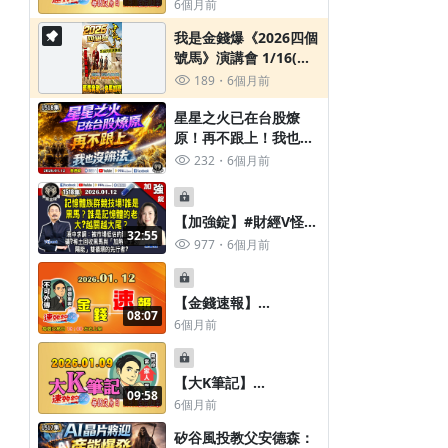
賓資料早知道！
2026.0112我是金錢爆
6個月前
《速效錠》
我是金錢爆《2026四個
號馬》演講會 1/16(五)
晚上20:00開賣
189
6個月前
星星之火已在台股燎
原！再不跟上！我也沒
辦法！《我是金錢爆》
232
6個月前
普通錠 2026.0112 #大
K分析師(曾煥文) #財經
V怪客(馮泉富) #翁依君
【加強錠】#財經V怪客
32:55
(AI|記憶體|四個號馬|
(馮泉富) #翁依君《我
977
6個月前
演講會|稀土|白銀|美
是金錢爆》2026.0112
銀)
星星之火已在台股燎
原！再不跟上！我也沒
【金錢速報】
08:07
辦法！
2026.01.12 我是金錢爆
6個月前
《速效錠》 財經V怪客
Vincent(馮泉富) VS.
財經專家 黑寡腹(翁依
【大K筆記】
09:58
君) 來賓資料早知道！
2026.0109我是金錢爆
6個月前
台股第九大循環73000點！？大摩
為VIX飆到35做準備？
《速效錠》
預警2026年三大變局！《我是金錢
險需求創四年新高！22
矽谷風投教父安德森：