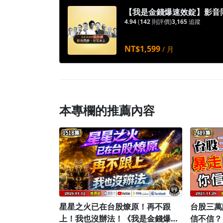
【我是金錢爆速效錠】影音
4.94
(
142
則評價)
3,165
追蹤
NT$1,599
/ 月
本專欄的推薦內容
星星之火已在台股燎原！再不跟
台股三萬
上！我也沒辦法！《我是金錢爆》
信不信？