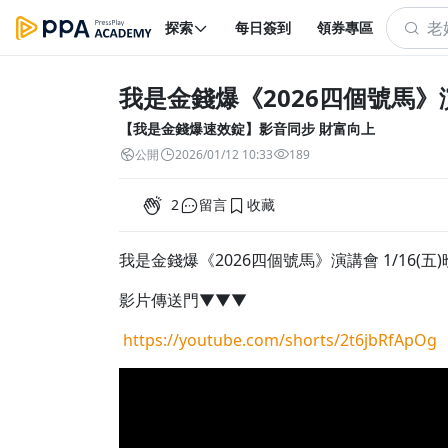
探索
每日簽到
領券專區
我是金錢爆《2026四個號馬》演講
【我是金錢爆速效錠】影音同步 財富向上
公開
2026/01/12 10:33
189
2
留言
收藏
我是金錢爆《2026四個號馬》演講會 1/16(五)
影片傳送門▼▼▼
https://youtube.com/shorts/2t6jbRfApOg