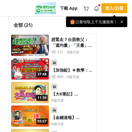
下載 App
登入/註冊
註冊領取上千元優惠券！
公告
全部
(21)
載 APP 領取獎勵，隨時吸收新知識
🌞 PPA 避暑津貼．冷氣房升級｜
手機掃描下載
趕緊走？台股教父：
🥵 酷暑限時快閃｜單筆滿 NT$2,500 現
期間快閃活動
「週均量」「天量」
折 NT$300、再贈最高 2% 點數回饋！
2 天前
「月KD」「MACD」指
🚀 酷暑來襲．偷偷在冷氣房升級 📈
231
6個月前
⭐️ 【冷氣房進修 限時開跑】◾單筆滿
標都已達標！《我是金
NT$2,500 現折 NT$300◾活動期間：即
查看全部
錢爆》普通錠
日起 - 8/13（只有一週）-📣 酷暑季好康
2026.0114 #大K分析師
\ 再加碼 /→ 點數回饋無上限🔥購買任一
【加強錠】★教學：大
課程 or 訂閱✅ 消費即享回饋 1% 點數
37:48
(曾煥文) #杜金龍 #大
K三日高低點壓力轉支
890
6個月前
✅ 滿 $5,000 回饋 2% 點數🎁 此為 PPA
人哥(賴慶浚)(2026|四
撐解析！#大K分析師
官方帳號 Line@ 專屬活動，加入好友👉
個號馬|演講會)
享有「渠道專屬活動」及「個人化推
(曾煥文) #杜金龍 #大
播」！
人哥《我是金錢爆》
【大K筆記】
11:35
2026.0114 趕緊走？台
2026.0112我是金錢爆
6個月前
股教父：「週均量」
《速效錠》
「天量」「月KD」
「MACD」指標都已達
【金錢速報】
05:57
標！
2026.01.14 我是金錢爆
6個月前
《速效錠》 台股大師