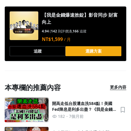
【我是金錢爆速效錠】影音同步 財富
向上
4.94
(
142
則評價)
3,166
追蹤
NT$1,599
/ 月
沒有待播放的清單
去逛逛
追蹤
選購方案
本專欄的推薦內容
更多內容
開高走低台股遭血洗584點！美國
Fed降息是利多出盡？《我是金錢
爆》普通錠 2025.1211 #大K分析師
182
7個月前
(曾煥文) #財經V怪客(馮泉富) #黃
啟乙(AI|鷹式降息|營收|算力|台股