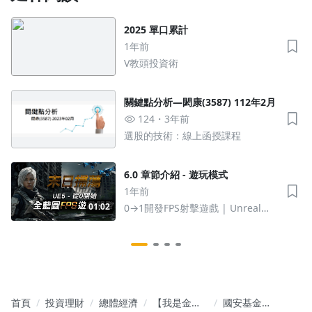
2025 單口累計
1年前
V教頭投資術
關鍵點分析—閎康(3587) 112年2月
124
3年前
選股的技術：線上函授課程
6.0 章節介紹 - 遊玩模式
1年前
01:02
0→1開發FPS射擊遊戲 | Unreal
Engine 5 全藍圖系統課程
首頁
投資理財
總體經濟
【我是金錢
國安基金退