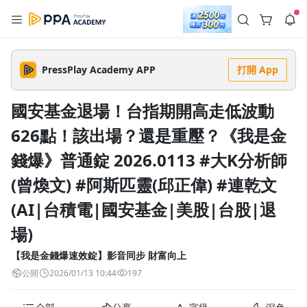
註冊領取 上千元優惠券！
公告
沒有描述
--:--
--:--
PressPlay Academy APP
打開 App
登入/註冊
🌞 PPA 避暑津貼．冷氣房升級｜期間快閃活動
🥵 酷暑限時快閃｜單筆滿 NT$2,500 現折 NT$300、再贈最高
國安基金退場！台指期開高走低波動
2% 點數回饋！🚀 酷暑來襲．偷偷在冷氣房升級 📈⭐️ 【冷氣房
3 天前
進修 限時開跑】◾單筆滿 NT$2,500 現折 NT$300◾活動期間：
626點！該出場？還是重壓？《我是金
即日起 - 8/13（只有一週）-📣 酷暑季好康 \ 再加碼 /→ 點數回饋
返回播放器
無上限🔥購買任一課程 or 訂閱✅ 消費即享回饋 1% 點數✅ 滿
查看全部
$5,000 回饋 2% 點數🎁 此為 PPA 官方帳號 Line@ 專屬活動，加
錢爆》普通錠 2026.0113 #大K分析師
1.0x
入好友👉 享有「渠道專屬活動」及「個人化推播」！
清除全部
追蹤列表
播放清單
(曾煥文) #阿斯匹靈(邱正偉) #連乾文
播放速度
(AI|台積電|國安基金|美股|台股|退
2.0x
場)
沒有播放清單
1.75x
去逛逛
【我是金錢爆速效錠】影音同步 財富向上
1.5x
公開
2026/01/13 10:44
197
1.25x