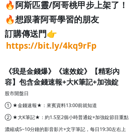
🔥阿斯匹靈/阿哥桃甲步上架了！
🔥想跟著阿哥學習的朋友
訂購傳送門👉
https://bit.ly/4kq9rFp
《我是金錢爆》《速效錠》【精彩內
容】包含金錢速報+大K筆記+加強錠
股市開盤日
① ★金錢速報★：來賓資料13:00前就知道
② ★大K筆記★：約1.5至2個小時普通錠+加強錠節目重點
濃縮成5~10分鐘的影音影片+文字筆記，每日19:30左右上