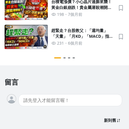
百兆)
台積電漲價？小心晶片通膨來襲！
黃金白銀崩跌！貴金屬屠殺潮開
始？恐慌指標每次創新低就噴出？
198
7個月前
《我是金錢爆》普通錠 2025.1230
#大K分析師(曾煥文) #阿斯匹靈(邱
正偉) #王兆立
趕緊走？台股教父：「週均量」
「天量」「月KD」「MACD」指標
都已達標！《我是金錢爆》普通錠
231
6個月前
2026.0114 #大K分析師(曾煥文) #
杜金龍 #大人哥(賴慶浚)(2026|四個
號馬|演講會)
留言
新到舊