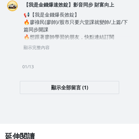
【我是金錢爆速效錠】影音同步 財富向上
📢【我是金錢爆長效錠】
🔥廖祿民(廖帥)/股市只要六堂課就變帥/上篇/下
篇同步開課
🔥想跟著廖帥學習的朋友，快點連結訂閱
找廖帥傳送門👉
https://bit.ly/3LeHxQv
顯示完整內容
-------------------------------------------
📢【我是金錢爆長效錠】
🔥阿斯匹靈/阿哥桃甲步上架了！
01/13
🔥想跟著阿哥學習的朋友
訂購傳送門👉
https://bit.ly/4kq9rFp
顯示全部留言 (1)
延伸閱讀