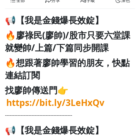
全部
分享
字級
深色
1.0x
📢【我是金錢爆長效錠】
0.75x
🔥廖祿民(廖帥)/股市只要六堂課
就變帥/上篇/下篇同步開課
🔥想跟著廖帥學習的朋友，快點
連結訂閱
找廖帥傳送門👉
https://bit.ly/3LeHxQv
-------------------------------------------
📢【我是金錢爆長效錠】