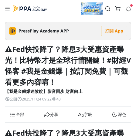
註冊領取 上千元優惠券！
公告
沒有描述
--:--
--:--
PressPlay Academy APP
打開 App
登入/註冊
🌞 PPA 避暑津貼．冷氣房升級｜期間快閃活動
🥵 酷暑限時快閃｜單筆滿 NT$2,500 現折 NT$300、再贈最高
⚠️Fed快投降了？降息3大受惠資產曝
2% 點數回饋！🚀 酷暑來襲．偷偷在冷氣房升級 📈⭐️ 【冷氣房
6 天前
進修 限時開跑】◾單筆滿 NT$2,500 現折 NT$300◾活動期間：
光！比特幣才是全球行情關鍵！#財經V
即日起 - 8/13（只有一週）-📣 酷暑季好康 \ 再加碼 /→ 點數回饋
返回播放器
無上限🔥購買任一課程 or 訂閱✅ 消費即享回饋 1% 點數✅ 滿
查看全部
$5,000 回饋 2% 點數🎁 此為 PPA 官方帳號 Line@ 專屬活動，加
怪客 #我是金錢爆｜按訂閱免費｜可觀
1.0x
入好友👉 享有「渠道專屬活動」及「個人化推播」！
清除全部
追蹤列表
播放清單
看更多內容唷！
播放速度
【我是金錢爆速效錠】影音同步 財富向上
2.0x
公開
2025/11/24 09:22
43
沒有播放清單
1.75x
去逛逛
全部
分享
字級
深色
1.5x
⚠️Fed快投降了？降息3大受惠資產曝
1.25x