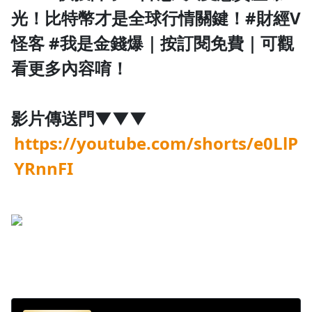
光！比特幣才是全球行情關鍵！#財經V
1.0x
怪客 #我是金錢爆｜按訂閱免費｜可觀
0.75x
看更多內容唷！
影片傳送門▼▼▼
https://youtube.com/shorts/e0LlP
YRnnFI