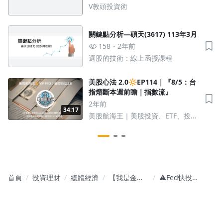
V教頭投資術
關鍵點分析—碩天(3617) 113年3月
158
2年前
選股的技術：線上函授課程
美股心法 2.0🔆EP114｜『8/5：台
指熔斷本週前瞻｜指數流』
2年前
34:17
美股航海王｜美股投資、ETF、投資
心法、技術分析、多空籌碼、賴群
學習
首頁
投資理財
總體經濟
【我是金錢
⚠️Fed快投降
爆速效錠】
了？降息3大
影音同步 財
受惠資產曝
富向上
光！比特幣
才是全球行