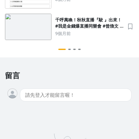
千呼萬喚！秋秋直播『駛 』出來！
#我是金錢爆直播同樂會 #曾煥文 #
阿斯匹靈 #廖祿民｜按訂閱免費｜
9個月前
可觀看更多內容唷！
留言