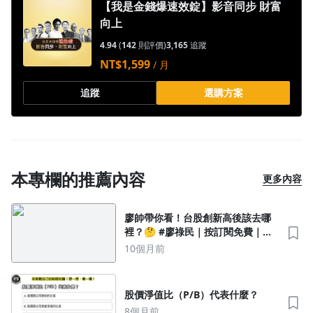
【我是金錢爆速效錠】影音同步 財富
向上
4.94
(
142
則評價)
3,165
追蹤
NT$1,599
/ 月
追蹤
選購方案
本專欄的推薦內容
更多內容
廖帥帶你看！台股創新高後該去哪
裡？🤔 #廖祿民｜按訂閱免費｜可
觀看更多內容唷！
10個月前
股價淨值比（P/B）代表什麼？
8個月前