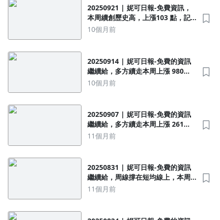
20250921 | 妮可日報-免費資訊，
本周續創歷史高，上漲103 點，記
憶體繼續漲
10個月前
20250914 | 妮可日報-免費的資訊
繼續給，多方續走本周上漲 980
點，外資持續推升行情
10個月前
20250907 | 妮可日報-免費的資訊
繼續給，多方續走本周上漲 261
沒有待播放的清單
點，PCB投信拋售
去逛逛
11個月前
20250831 | 妮可日報-免費的資訊
繼續給，周線撐在短均線上，本周
上漲468點
11個月前