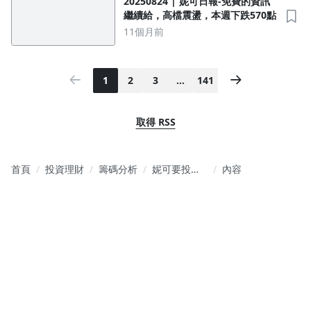
20250824 | 妮可日報-免費的資訊
繼續給，高檔震盪，本週下跌570點
11個月前
1
2
3
…
141
取得 RSS
首頁
投資理財
籌碼分析
妮可要投資
內容
的「雙布策
略」－長線
佈局好、短
線布林找