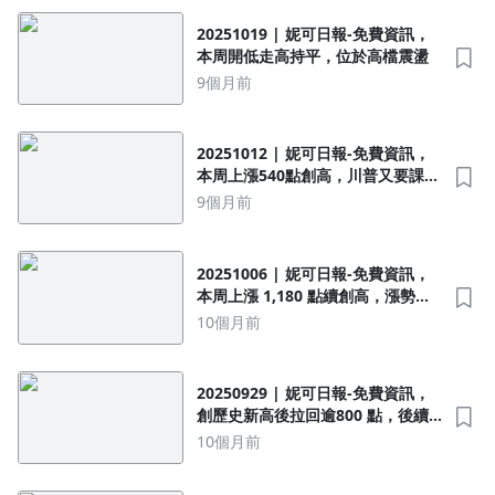
20251019 | 妮可日報-免費資訊，
本周開低走高持平，位於高檔震盪
9個月前
20251012 | 妮可日報-免費資訊，
本周上漲540點創高，川普又要課中
國100%關稅
9個月前
20251006 | 妮可日報-免費資訊，
本周上漲 1,180 點續創高，漲勢擋
不住
10個月前
20250929 | 妮可日報-免費資訊，
創歷史新高後拉回逾800 點，後續
觀察這3點
10個月前