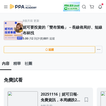
註冊領取 上千元優惠券！
公告
沒有描述
8個月前 更新
--:--
--:--
妮可要投資的「雙布策略」－長線佈局好、短線
登入/註冊
🌞 PPA 避暑津貼．冷氣房升級｜期間快閃活動
布林找
🥵 酷暑限時快閃｜單筆滿 NT$2,500 現折 NT$300、再贈最高
2% 點數回饋！🚀 酷暑來襲．偷偷在冷氣房升級 📈⭐️ 【冷氣房
2 天前
5.00
(
12
則評價)
881
追蹤
進修 限時開跑】◾單筆滿 NT$2,500 現折 NT$300◾活動期間：
即日起 - 8/13（只有一週）-📣 酷暑季好康 \ 再加碼 /→ 點數回饋
返回播放器
無上限🔥購買任一課程 or 訂閱✅ 消費即享回饋 1% 點數✅ 滿
追蹤
查看全部
$5,000 回饋 2% 點數🎁 此為 PPA 官方帳號 Line@ 專屬活動，加
1.0x
入好友👉 享有「渠道專屬活動」及「個人化推播」！
清除全部
追蹤列表
播放清單
內容
精華
社團
播放速度
2.0x
免費試看
沒有播放清單
1.75x
去逛逛
1.5x
20251116 | 妮可日報-
免費資訊，本周續跌253
1.25x
點，盤勢慣性破壞、法
8個月前