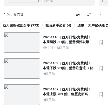
人仍賣超
1.0x
1,683 篇內容
0.75x
妮可策略選股分享 (773)
投資新手必看 (4)
週更 | 大戶鎖碼股 (2
20251116 | 妮可日報-免費資訊，
本周續跌253點，盤勢慣性破壞、法
人仍賣超
101
8個月前
20251109 | 妮可日報-免費資訊，
本週下跌581點，盤勢注意這 3 點風
險
9個月前
20251102 | 妮可日報-免費資訊，
本週上漲 701 點，創歷史新高
9個月前