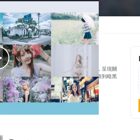
案
講師
常見問題
問與答
拍攝與後製的實務主題中，以淺顯務實的形態，呈現關
學習在Lightroom中調光調色，掌握從清新到暗黑
、
浴