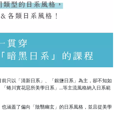
目前只以「清新日系」、「銀鹽日系」為主，卻不知如
「蜷川實花惡所美學日系」...等主流風格納入日系範
，也涵蓋了偏向「陰翳幽玄」的日系風格，並且從美學