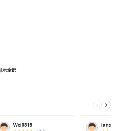
顯示全部
品及後製修圖的人。
Wei0818
ianshow