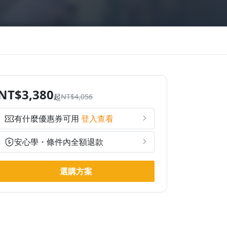
NT$3,380
起
NT$4,056
有什麼優惠券可用
登入查看
安心學・條件內全額退款
選購方案