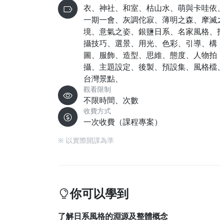
衣、神社、和室、枯山水、萌與卡哇依
一期一會、灰調佗寂、薄明之森、摩滅
境、意氣之姿、銀鹽日系、名家風格、
攝技巧、選景、用光、色彩、引導、構
圖、服飾、造型、思維、態度、人物拍
攝、主題設定、後製、預設集、風格檔
台灣景點、
觀看限制
不限時間、次數
收費方式
一次收費（課程專案）
※ 以實際開課為準
你可以學到
了解日系風格的淵源及整體概念