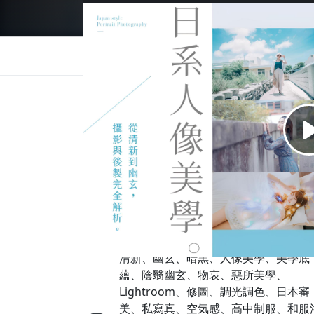
總覽
評價 (70)
介紹
目錄與試看
選購方
課程總覽
用簡單易懂的語彙，將日本審美概念，融入在
鍵的文化細節！也會探討新世代主流的名家日系，
的多元日系風格！
學習重點
攝影、日系攝影、日系後製、日本風格
清新、幽玄、暗黑、人像美學、美學底
蘊、陰翳幽玄、物哀、惡所美學、
Lightroom、修圖、調光調色、日本審
美、私寫真、空気感、高中制服、和服