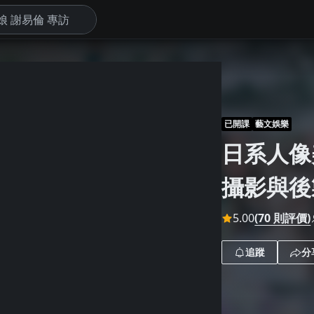
下
已開課
藝文娛樂
日系人像
攝影與後
5.00
(70 則評價)
追蹤
分