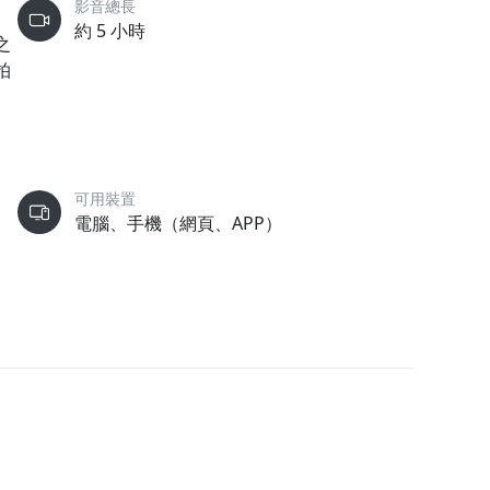
影音總長
、
約 5 小時
之
拍
、
可用裝置
電腦、手機（網頁、APP）