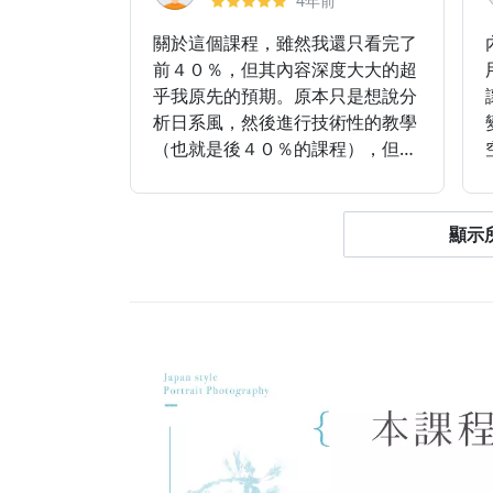
4年前
關於這個課程，雖然我還只看完了
前４０％，但其內容深度大大的超
乎我原先的預期。原本只是想說分
析日系風，然後進行技術性的教學
（也就是後４０％的課程），但更
令我驚艷的卻是我目前己看完的這
些部分。Herb老師不僅帶我進入
了日系拍攝的攝影技術之外，更讓
顯示所
我追尋到了日系風的文化精神原
點。這不僅可以讓我學習日式攝影
技術，或是模仿日系大家們的拍攝
方式，更有可能從中讓我找到屬於
自己的日系攝影之路。 當初因為
有看了很多Herb老師的參考書
術，所以抱持著估且看看線上課程
的心情購買了此課程。但現在只是
深切的感受到「物超所值」的領
會。期待Herb老師的新課程，感