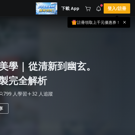
下載 App
登入/註冊
註冊領取上千元優惠券！
公告
載 APP 領取獎勵，隨時吸收新知識
🌞 PPA 避暑津貼．冷氣房升級｜
手機掃描下載
🥵 酷暑限時快閃｜單筆滿 NT$2,500 現
期間快閃活動
折 NT$300、再贈最高 2% 點數回饋！
3 天前
🚀 酷暑來襲．偷偷在冷氣房升級 📈
⭐️ 【冷氣房進修 限時開跑】◾單筆滿
美學 | 從清新到幽玄。
NT$2,500 現折 NT$300◾活動期間：即
查看全部
日起 - 8/13（只有一週）-📣 酷暑季好康
\ 再加碼 /→ 點數回饋無上限🔥購買任一
課程 or 訂閱✅ 消費即享回饋 1% 點數
製完全解析
✅ 滿 $5,000 回饋 2% 點數🎁 此為 PPA
官方帳號 Line@ 專屬活動，加入好友👉
享有「渠道專屬活動」及「個人化推
799 人學習
32 人追蹤
播」！
享