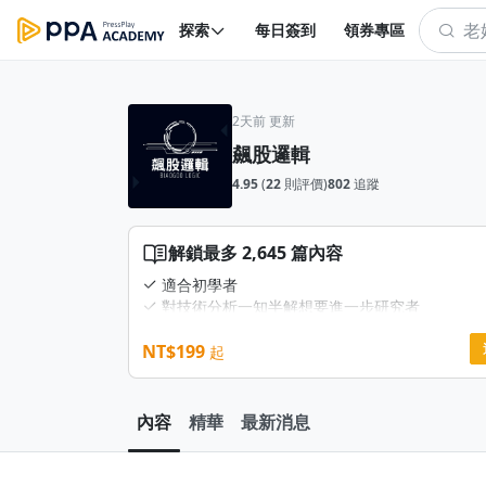
探索
每日簽到
領券專區
2天前 更新
飆股邏輯
4.95
(
22
則評價)
802
追蹤
解鎖最多 2,645 篇內容
適合初學者
對技術分析一知半解想要進一步研究者
對技術分析有一定程度研究，但不知實戰如何運
總是覺得技術分析艱深難懂嗎? 想要認真努力學習
NT$199
起
本書後反而不得其門而入嗎?
此方案由我本人親自撰寫，內容完全沒有艱深的行
只有平易近人的"白話文"，讓你用最好理解的方式
內容
精華
最新消息
分析
這套專案將幫助您: