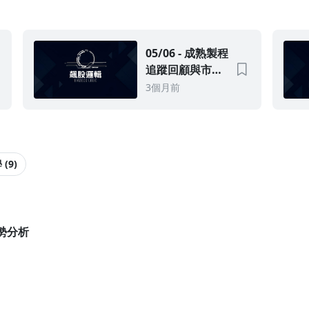
篇教學文
機
05/06 - 成熟製程
追蹤回顧與市場
驗證
3個月前
(9)
 盤勢分析