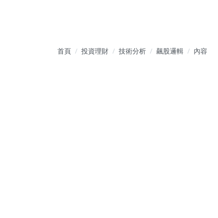
首頁
投資理財
技術分析
飆股邏輯
內容