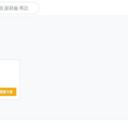
下
用
，但看了幾
選購方案
話
學習技術