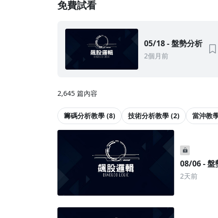
免費試看
• 直接學習最實用的21招技術分析闖蕩股海 (共21
章)
• 實際運用技術分析套用在個股操作，避開地雷股
• 學會更精準的買賣點/停損點/加碼點/反轉切入時
05/18 - 盤勢分析
2個月前
誰適合這套專案
• 對技術分析一知半解想要進一步研究者
• 對技術分析有一定程度研究，但不知實戰如何運用
2,645 篇內容
籌碼分析教學 (8)
技術分析教學 (2)
當沖教學 
08/06 -
2天前