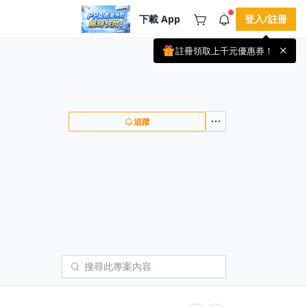
下載 App
登入/註冊
註冊領取上千元優惠券！
公告
載 APP 領取獎勵，隨時吸收新知識
🌞 PPA 避暑津貼．冷氣房升級｜
手機掃描下載
🥵 酷暑限時快閃｜單筆滿 NT$2,500 現
期間快閃活動
折 NT$300、再贈最高 2% 點數回饋！
4 天前
🚀 酷暑來襲．偷偷在冷氣房升級 📈
追蹤
⭐️ 【冷氣房進修 限時開跑】◾單筆滿
NT$2,500 現折 NT$300◾活動期間：即
查看全部
日起 - 8/13（只有一週）-📣 酷暑季好康
\ 再加碼 /→ 點數回饋無上限🔥購買任一
課程 or 訂閱✅ 消費即享回饋 1% 點數
✅ 滿 $5,000 回饋 2% 點數🎁 此為 PPA
官方帳號 Line@ 專屬活動，加入好友👉
享有「渠道專屬活動」及「個人化推
播」！