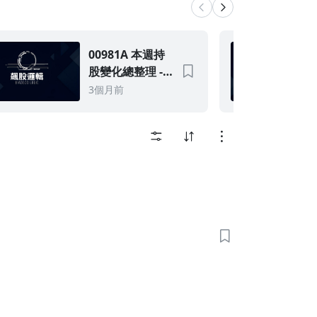
00981A 本週持
股變化總整理 -
04/27～04/30
3個月前