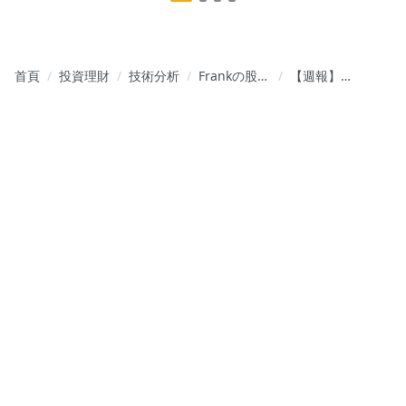
首頁
投資理財
技術分析
Frankの股市
【週報】近
筆記｜現
期現股、權
股、權證、
證知名分
台指期
點，買超個
股追蹤