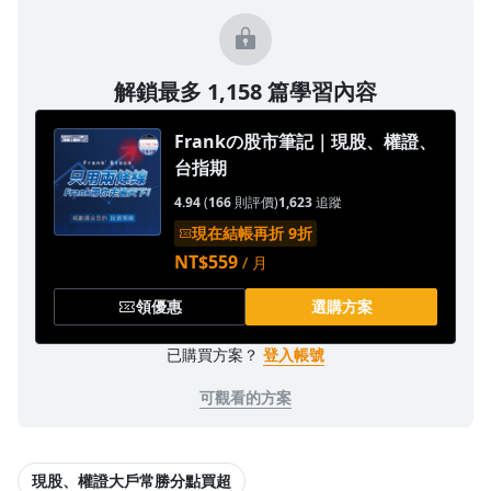
1.0x
0.75x
解鎖最多 1,158 篇學習內容
Frankの股市筆記｜現股、權證、
台指期
4.94
(
166
則評價)
1,623
追蹤
現在結帳再折 9折
NT$559
/ 月
領優惠
選購方案
已購買方案？
登入帳號
可觀看的方案
現股、權證大戶常勝分點買超