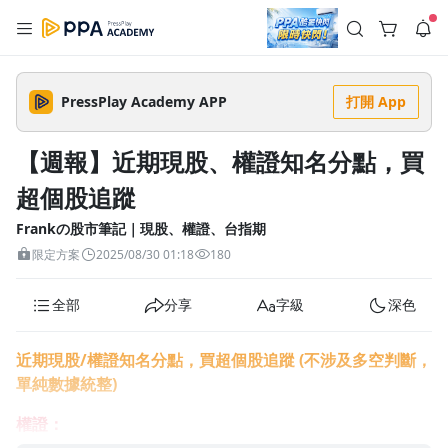
註冊領取 上千元優惠券！
公告
沒有描述
--:--
--:--
PressPlay Academy APP
打開 App
登入/註冊
🌞 PPA 避暑津貼．冷氣房升級｜期間快閃活動
🥵 酷暑限時快閃｜單筆滿 NT$2,500 現折 NT$300、再贈最高
【週報】近期現股、權證知名分點，買
2% 點數回饋！🚀 酷暑來襲．偷偷在冷氣房升級 📈⭐️ 【冷氣房
2 天前
進修 限時開跑】◾單筆滿 NT$2,500 現折 NT$300◾活動期間：
超個股追蹤
即日起 - 8/13（只有一週）-📣 酷暑季好康 \ 再加碼 /→ 點數回饋
返回播放器
無上限🔥購買任一課程 or 訂閱✅ 消費即享回饋 1% 點數✅ 滿
查看全部
$5,000 回饋 2% 點數🎁 此為 PPA 官方帳號 Line@ 專屬活動，加
Frankの股市筆記｜現股、權證、台指期
1.0x
入好友👉 享有「渠道專屬活動」及「個人化推播」！
清除全部
限定方案
2025/08/30 01:18
180
追蹤列表
播放清單
播放速度
全部
分享
字級
深色
2.0x
沒有播放清單
1.75x
近期現股/權證知名分點，買超個股追蹤 (不涉及多空判斷，
去逛逛
單純數據統整)
1.5x
權證：
1.25x