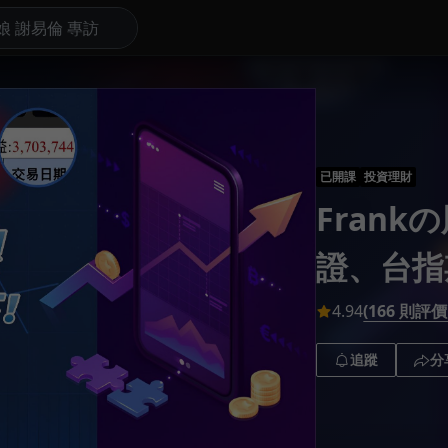
下
已開課
投資理財
Fran
證、台指
4.94
(166 則評價
追蹤
分