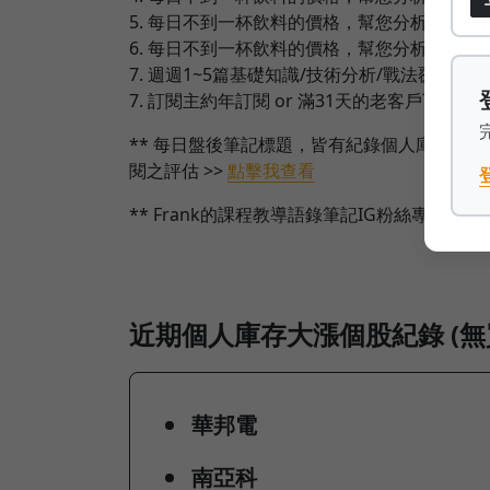
5. 每日不到一杯飲料的價格，幫您分析個股技
6. 每日不到一杯飲料的價格，幫您分析台指期
7. 週週1~5篇基礎知識/技術分析/戰法覆盤/
7. 訂閱主約年訂閱 or 滿31天的老客戶可
** 每日盤後筆記標題，皆有紀錄個人庫存大漲
閱之評估 >>
點擊我查看
** Frank的課程教導語錄筆記IG粉絲專頁(新創
近期個人庫存大漲個股紀錄 (無
華邦電
南亞科