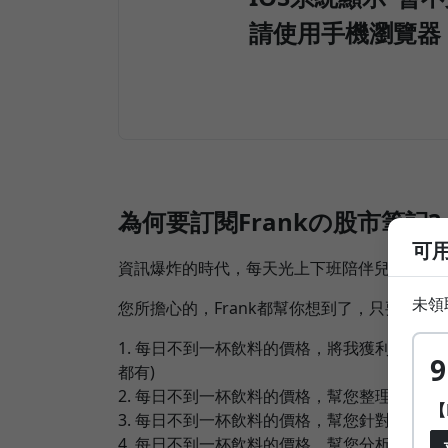
請使用手機瀏覽器 
為何要訂閱Frankの股市筆記?
可用
資訊爆炸的時代，每天光上下班陪伴兒女的時
未領
您所擔心的，Frank都幫你想到了，只要交給F
1. 每日不到一杯飲料的價格，將我獲利百萬的"
9
都有)
2. 每日不到一杯飲料的價格，幫您整理盤後資
【
3. 每日不到一杯飲料的價格，幫您針對個股
4. 每日不到一杯飲料的價格，幫您分析權證大