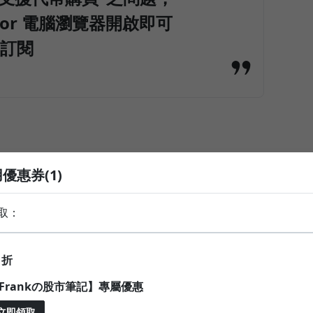
or 電腦瀏覽器開啟即可
訂閱
優惠券(1)
間都快不夠了，哪還有時間吸收財金知識?
取：
rank，幫您做到以下資訊的統整：
獨家"戰法完全傳授 (只用不到3條線，短線~波段~長期
折
訊及重點新聞
Frankの股市筆記】專屬優惠
技術面、籌碼面重點分析
戶資訊
立即領取