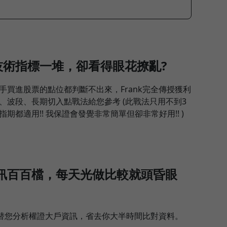
技術指標一堆，卻看得眼花撩亂?
手買進股票的點位都判斷不出來，Frank完全傳授獲利
、波段、長期切入點戰法給您參考 (此戰法只用不到3
期都適用!! 我保證會發覺非常簡單但卻非常好用!! )
訊百百檔，每天光做比較就頭昏眼
每日替您分析權證大戶資訊，省去你大半時間比對資料。