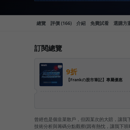
總覽
評價 (166)
介紹
免費試看
選購方
訂閱總覽
9折
【Frankの股市筆記】專屬優惠
曾經也是個韭菜散戶，但因某次的大賠，讓我
技術分析與籌碼分點觀察(因有熱忱，讓我下班