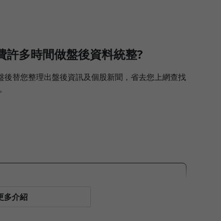
費許多時間做盤後資料統整?
每日盤後替您整理出盤後資訊及個股新聞，省去您上網查找
。
段、長期切入點 (只用不到3條線)
更多介紹
文化，並透過實際案例做原理講解