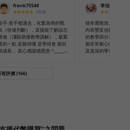
frank75548
李佳佳
2年前
2
新手-老手都適合，化繁為簡的戰
很幸運能加入到這裡
法（快速判斷），直接能了解該怎
內容豐富也極度實用
麼做（淺顯易懂教學講解），最重
的教學與分享，對每
要的一點 是聽得懂 是學得會 能自
都非常耐心的回答與
我成長， 真心感謝感恩您 ^_____^
及資深的學長姐，除
願意引領我這對股市一知半解的人
謝🙂
。
有評價 (166)
不支援代幣購買"之問題，