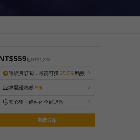
NT$559
起
NT$1,888
連續月訂閱，最高可獲
25.5%
點數
專屬優惠券
9折
安心學・條件內全額退款
選購方案