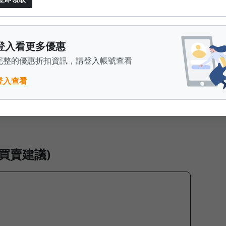
術分析線圖狀況
技術分析線圖狀況
常勝大戶分點統整
登入看更多優惠
加購獨家隱藏版股市大數據統整分析方案
完整的優惠折扣資訊，請登入帳號查看
的個股 & 個股戰法覆盤(不提及股名、股號)，給您做訂
登入查看
立，歡迎追蹤) >>
點擊我查看
買賣建議)