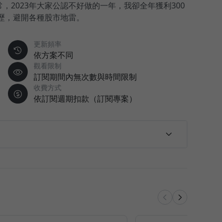
2023年大家公認不好做的一年，我卻全年獲利300
歷，避開各種股市地雷。
更新頻率
依方案不同
觀看限制
訂閱期間內無次數與時間限制
收費方式
依訂閱週期扣款（訂閱專案）
法週週、月月撈"年薪"｜Frankの股市筆記
】｜Frankの股市筆記 🔥