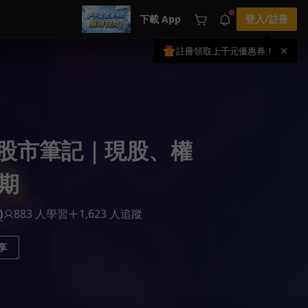
下載 App
登入/註冊
註冊領取上千元優惠券！
公告
載 APP 領取獎勵，隨時吸收新知識
🌞 PPA 避暑津貼．冷氣房升級｜
手機掃描下載
🥵 酷暑限時快閃｜單筆滿 NT$2,500 現
期間快閃活動
折 NT$300、再贈最高 2% 點數回饋！
2 天前
🚀 酷暑來襲．偷偷在冷氣房升級 📈
⭐️ 【冷氣房進修 限時開跑】◾單筆滿
kの股市筆記｜現股、權
NT$2,500 現折 NT$300◾活動期間：即
查看全部
日起 - 8/13（只有一週）-📣 酷暑季好康
\ 再加碼 /→ 點數回饋無上限🔥購買任一
課程 or 訂閱✅ 消費即享回饋 1% 點數
期
✅ 滿 $5,000 回饋 2% 點數🎁 此為 PPA
官方帳號 Line@ 專屬活動，加入好友👉
享有「渠道專屬活動」及「個人化推
)
883 人學習
1,623 人追蹤
播」！
享