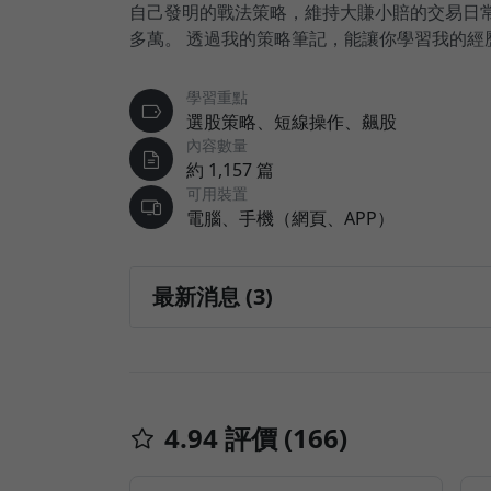
自己發明的戰法策略，維持大賺小賠的交易日常，
多萬。 透過我的策略筆記，能讓你學習我的經
學習重點
選股策略、短線操作、飆股
內容數量
約 1,157 篇
可用裝置
電腦、手機（網頁、APP）
最新消息 (3)
【學員回饋】戰爭風暴下，多位同學運用戰
2026/04/26
4.94 評價 (166)
🔥 【近期持續追蹤族群，今日鎖漲停一排！
2025/11/20