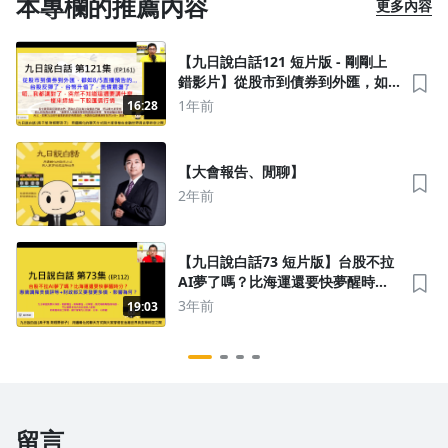
本專欄的推薦內容
更多內容
【九日說白話121 短片版 - 剛剛上
錯影片】從股市到債券到外匯，如
8/5直播預告的台股反彈了，台幣升
1年前
16:28
值了，美債震盪了，本週一樣來掃
描一下股匯債行情@第121集
（EP.161）#股票 #台積電 #美債
【大會報告、閒聊】
2年前
沒有待播放的清單
去逛逛
【九日說白話73 短片版】台股不拉
AI夢了嗎？比海運還要快夢醒時
分？；惠譽調降美債評等+財政部又
3年前
19:03
要發
留言