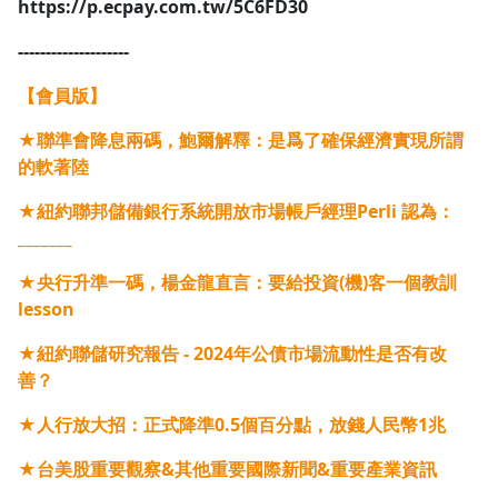
https://p.ecpay.com.tw/5C6FD30
--------------------
【會員版】
★聯準會降息兩碼，鮑爾解釋：是爲了確保經濟實現所謂
的軟著陸
★紐約聯邦儲備銀行系統開放市場帳戶經理Perli 認為：
_______
★央行升準一碼，楊金龍直言：要給投資(機)客一個教訓
lesson
★紐約聯儲研究報告 - 2024年公債市場流動性是否有改
善？
★人行放大招：正式降準0.5個百分點，放錢人民幣1兆
★台美股重要觀察&其他重要國際新聞&重要產業資訊