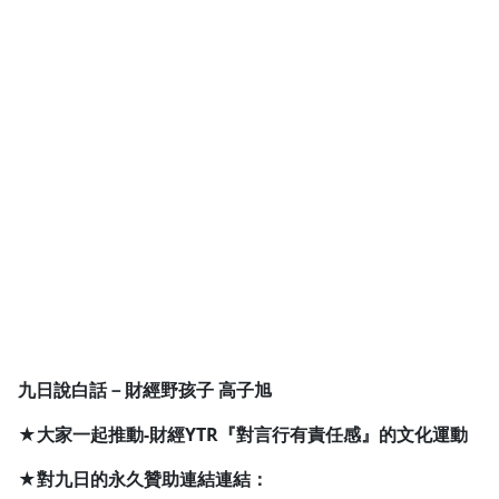
1.0x
0.75x
九日說白話－財經野孩子 高子旭
★大家一起推動-財經YTR『對言行有責任感』的文化運動
★對九日的永久贊助連結連結：