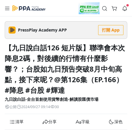
註冊領取 上千元優惠券！
公告
沒有描述
--:--
--:--
PressPlay Academy APP
打開 App
登入/註冊
🌞 PPA 避暑津貼．冷氣房升級｜期間快閃活動
🥵 酷暑限時快閃｜單筆滿 NT$2,500 現折 NT$300、再贈最高
【九日說白話126 短片版】聯準會本次
2% 點數回饋！🚀 酷暑來襲．偷偷在冷氣房升級 📈⭐️ 【冷氣房
5 天前
進修 限時開跑】◾單筆滿 NT$2,500 現折 NT$300◾活動期間：
降息2碼，對後續的行情有什麼影
即日起 - 8/13（只有一週）-📣 酷暑季好康 \ 再加碼 /→ 點數回饋
返回播放器
無上限🔥購買任一課程 or 訂閱✅ 消費即享回饋 1% 點數✅ 滿
查看全部
$5,000 回饋 2% 點數🎁 此為 PPA 官方帳號 Line@ 專屬活動，加
響？；台股如九日預告突破8月中旬高
1.0x
入好友👉 享有「渠道專屬活動」及「個人化推播」！
清除全部
追蹤列表
播放清單
點，接下來呢？@第126集（EP.166）
播放速度
#降息 #台股 #輝達
2.0x
九日說白話-全台首創使用貨幣創造-解讀股匯債市場
沒有播放清單
1.75x
公開
2024/09/27 09:14
30
去逛逛
1.5x
清單
分享
字級
深色
1.25x