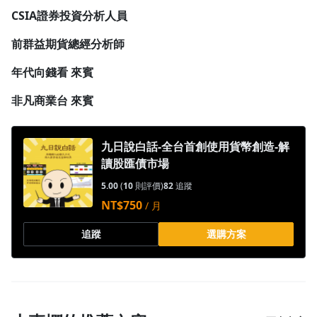
CSIA證券投資分析人員
前群益期貨總經分析師
年代向錢看 來賓
非凡商業台 來賓
九日說白話-全台首創使用貨幣創造-解
讀股匯債市場
5.00
(
10
則評價)
82
追蹤
NT$750
/ 月
追蹤
選購方案