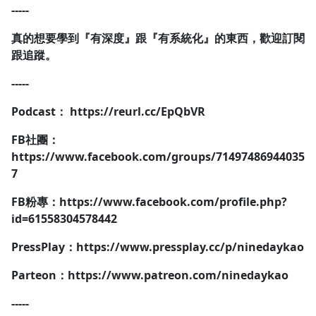
-----
真的想要學到『有深度』跟『有系統化』的東西，歡迎訂閱
跟追蹤。
-----
Podcast： https://reurl.cc/EpQbVR
FB社團：
https://www.facebook.com/groups/71497486944035
7
FB粉專：https://www.facebook.com/profile.php?
id=61558304578442
PressPlay：https://www.pressplay.cc/p/ninedaykao
Parteon：https://www.patreon.com/ninedaykao
-----