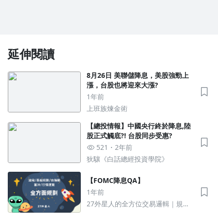
延伸閱讀
8月26日 美聯儲降息，美股強勁上
漲，台股也將迎來大漲?
1年前
上班族煉金術
【總投情報】中國央行終於降息,陸
股正式觸底?! 台股同步受惠?
521
2年前
狄驤《白話總經投資學院》
【FOMC降息QA】
1年前
27外星人的全方位交易邏輯｜規劃
出適合你的投資策略