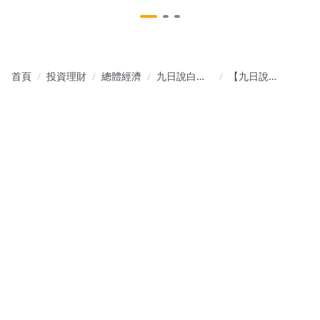
首頁
投資理財
總體經濟
九日說白話-
【九日說白
全台首創使
話126 短片
用貨幣創造-
版】聯準會
解讀股匯債
本次降息2
市場
碼，對後續
的行情有什
麼影響？；
台股如九日
預告突破8月
中旬高點，
接下來呢？
@第126集
（EP.166）#
降息 #台股
#輝達