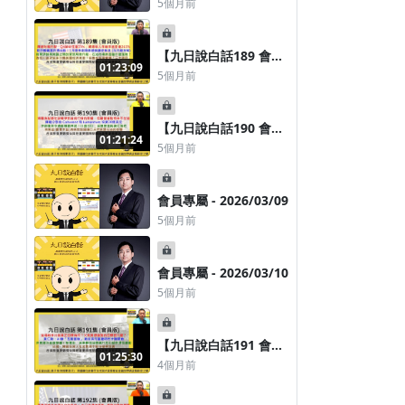
5個月前
架於2023/02/20
停！債市不信華許，長
升認為華許「虛張聲勢
【九日說白話189 會員
01:23:09
版-2026/02/27】輝達
5個月前
財報炸裂，Q4營收狂增
73%；網路收入年增率
甚至達263%，結果股
【九日說白話190 會員
01:21:24
價下跌5.5%；散戶螞蟻
版-2026/03/06】媒體
5個月前
雄兵湧台股！1月證券
焦點都在談戰爭對當前
操作檢討 - 美時(1795)
劃撥餘額創歷史新高(但
行情的影響，但觀盤重
3年前
需要細部拆解)
點根本不在這；伊朗衝
會員專屬 - 2026/03/09
飆股邏輯
突令通膨隱憂再起！川
5個月前
普改口：油價要漲就讓
它漲吧！
會員專屬 - 2026/03/10
5個月前
【九日說白話191 會員
01:25:30
版-2026/03/12】這場
4個月前
戰爭川普真正目標為
何？又究竟想達到的目