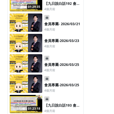
標是什麼？非農爆冷敲
【九日說白話192 會員
01:29:35
響警鐘！華爾街：就業
版-2026/03/19】這場
4個月前
轉弱油價飆升恐引發停
戰爭川普真正目標為
滯性通膨
何？又究竟想達到的目
標是什麼？非農爆冷敲
會員專屬- 2026/03/21
響警鐘！華爾街：就業
4個月前
轉弱油價飆升恐引發停
滯性通膨
會員專屬-2026/03/23
4個月前
會員專屬-2026/03/25
4個月前
會員專屬-2026/03/25
4個月前
【九日說白話193 會員
01:23:18
版-2026/03/27】川普
4個月前