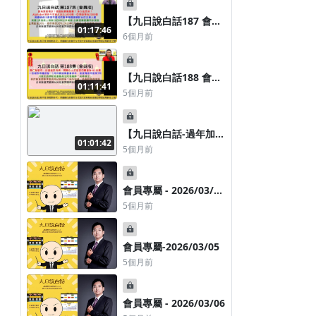
維持不變，貴金屬價格
大漲如何影響通膨；麥
【九日說白話187 會員
01:17:46
肯錫警告：600兆美元
版-2026/02/06】
6個月前
財富背後債務、通膨與
Alphabet預告今年資
崩盤風險浮現
本支出1850億、亞馬遜
預估2000億，真有實質
【九日說白話188 會員
01:11:41
需求？還是純軍備競
版-2026/02/12】黃仁
5個月前
賽？多久能回本？美國
勳表示：投資能否持
1月裁員人數創2009年
續，關鍵在人們是否仍
以來新高，企業
願意為 AI 付費；一份
【九日說白話-過年加
01:01:42
報告兩種訊號！1月非
開-會員
5個月前
農就業憂喜參半
版-2026/02/22】關稅
被最高法院駁回；川普
簽行政命令24日起全球
會員專屬 - 2026/03/02
加徵15%關稅；
短線上行情看法：
5個月前
OpenAI下修算力支出
目標，2030年前擬投入
51:06
6,000億美元
會員專屬-2026/03/05
5個月前
#2 【試閱系列】【貨幣創造原理與
【九日說白話209短片
架構-央行如何創造貨幣】-九日說
版-2026/07/31】台
會員專屬 - 2026/03/06
白話-會員頻道-深度課程-本課程上
20檔ETF，也被第四大
2天前
1週前