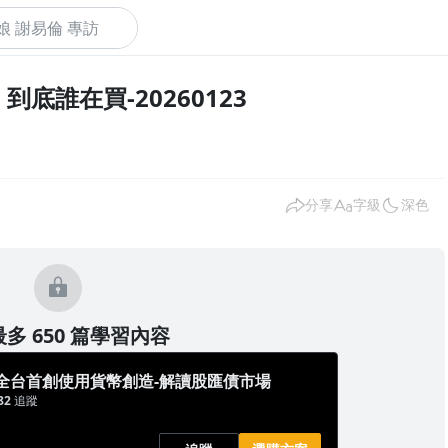
底誰在買-20260123
下
分享
字級
深色
多 650 篇學習內容
全台首創使用貨幣創造-解讀股匯債市場
82
追蹤