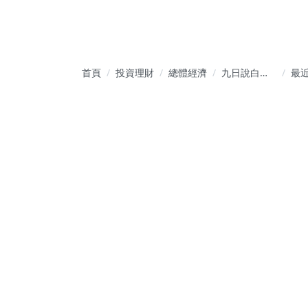
首頁
投資理財
總體經濟
九日說白話-
最
全台首創使
數
用貨幣創造-
數
解讀股匯債
底
市場
買-2