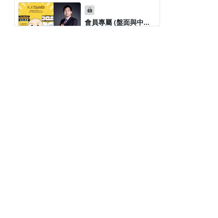
說伊朗願意談，但同時
又派出空降師？伊朗又
說「沒有談」！縱使戰
會員專屬 (盤面與中東
爭現在結束，油價回的
戰事看法) -
4個月前
來？通膨下的來？美就
2026/03/29
業能反彈？
會員專屬 - 2026/03/29
4個月前
條款與政策
會員專屬 - 2026/04/01
4個月前
平台會員規範及申訴管道
優惠使用規則
會員專屬 -
服務條款
2026/04/01-2
4個月前
隱私權政策
【九日說白話194 會員
01:32:39
版-2026/04/04】美伊
4個月前
密談代表也被炸傷！伊
朗已正式告知，不願在
未來幾天在伊斯蘭堡與
會員專屬 - 2026/04/06