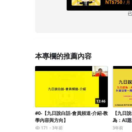
NT$750
/ 月
本專欄的推薦內容
13:46
#0-【九日說白話-會員頻道-介紹-教
【九日說
學內容與方向】
為：AI
終；外資
171
3年前
3年前