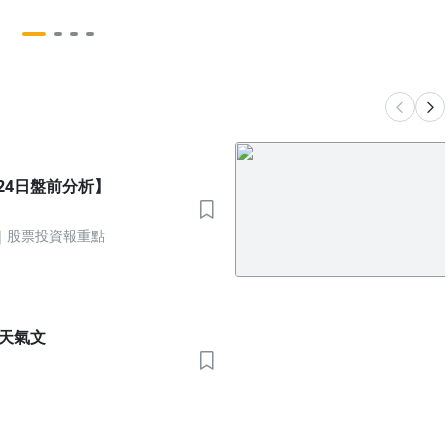
新高；日央再次進行外匯干預，為
何這次連美國也一同出手干預？
/24日盤前分析】
｜股票投資報重點
晨天氣文