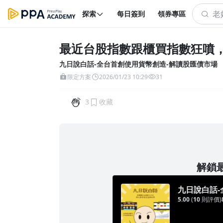
探索
每日簽到
領券專區
最近台股指數跟櫃買指數狂噴，到
九日說白話-全台首創使用貨幣創造-解讀股匯債市場
限定方案
2026/01/23 10:29
31
3
收藏
解鎖最
九日說白話-
5.00
(
10
則評價)