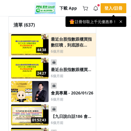
6個月前
下載 App
登入/註冊
註冊領取上千元優惠券！
課程會員專
公告
清單
(637)
屬-2026/01/22
載 APP 領取獎勵，隨時吸收新知識
6個月前
🌞 PPA 避暑津貼．冷氣房升級｜
手機掃描下載
最近台股指數跟櫃買指
🥵 酷暑限時快閃｜單筆滿 NT$2,500 現
期間快閃活動
數狂噴，到底誰在
折 NT$300、再贈最高 2% 點數回饋！
3 天前
44:38
買-20260123
6個月前
🚀 酷暑來襲．偷偷在冷氣房升級 📈
⭐️ 【冷氣房進修 限時開跑】◾單筆滿
NT$2,500 現折 NT$300◾活動期間：即
查看全部
日起 - 8/13（只有一週）-📣 酷暑季好康
\ 再加碼 /→ 點數回饋無上限🔥購買任一
最近台股指數跟櫃買指
課程 or 訂閱✅ 消費即享回饋 1% 點數
24:27
數狂噴，到底誰在買
6個月前
✅ 滿 $5,000 回饋 2% 點數🎁 此為 PPA
(2) - 20260125
官方帳號 Line@ 專屬活動，加入好友👉
享有「渠道專屬活動」及「個人化推
播」！
會員專屬 - 2026/01/26
6個月前
【九日說白話186 會員
01:52:43
版-2026/01/30】
6個月前
FOMC會議解讀 – 利率