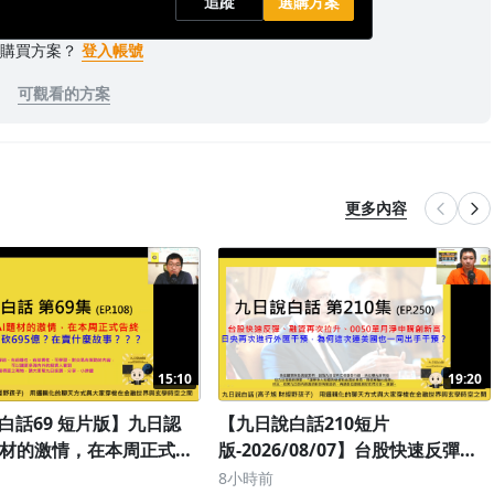
追蹤
選購方案
已購買方案？
登入帳號
可觀看的方案
更多內容
15:10
19:20
白話69 短片版】九日認
【九日說白話210短片
題材的激情，在本周正式告
版-2026/08/07】台股快速反彈、
一周砍695億？在賣什
融資再次拉升、0050單月淨申購創
8小時前