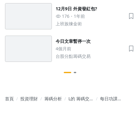
鍵籌碼
12月9日 外資發紅包?
176
1年前
上班族煉金術
沒有待播放的清單
去逛逛
今日文章暫停一次
4個月前
台股分點籌碼交易
首頁
投資理財
籌碼分析
L的 籌碼交
每日功課
易筆記本
1030 籌碼分
享