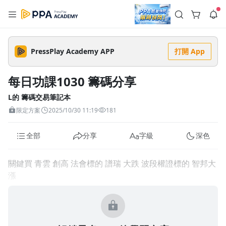
註冊領取 上千元優惠券！
公告
沒有描述
--:--
--:--
PressPlay Academy APP
打開 App
登入/註冊
🌞 PPA 避暑津貼．冷氣房升級｜期間快閃活動
🥵 酷暑限時快閃｜單筆滿 NT$2,500 現折 NT$300、再贈最高
每日功課1030 籌碼分享
2% 點數回饋！🚀 酷暑來襲．偷偷在冷氣房升級 📈⭐️ 【冷氣房
2 天前
進修 限時開跑】◾單筆滿 NT$2,500 現折 NT$300◾活動期間：
即日起 - 8/13（只有一週）-📣 酷暑季好康 \ 再加碼 /→ 點數回饋
L的 籌碼交易筆記本
返回播放器
無上限🔥購買任一課程 or 訂閱✅ 消費即享回饋 1% 點數✅ 滿
查看全部
限定方案
2025/10/30 11:19
181
$5,000 回饋 2% 點數🎁 此為 PPA 官方帳號 Line@ 專屬活動，加
1.0x
入好友👉 享有「渠道專屬活動」及「個人化推播」！
清除全部
追蹤列表
播放清單
全部
分享
字級
深色
播放速度
2.0x
關鍵買 青雲 創高 法會標的 譜瑞 大跌 波段權證標的 智邦大
沒有播放清單
漲
1.75x
去逛逛
1.5x
1.25x