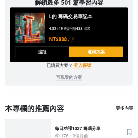
解鎖最多 501 篇學習內容
1.0x
L的 籌碼交易筆記本
0.75x
4.82
(
49
則評價)
433
追蹤
NT$888
/ 月
追蹤
選購方案
已購買方案？
登入帳號
可觀看的方案
本專欄的推薦內容
更多內容
每日功課1027 籌碼分享
176
9個月前