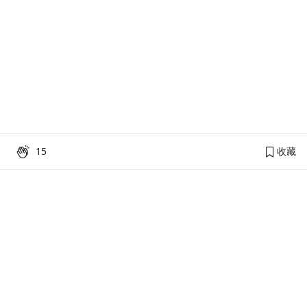
15
收藏
PressPlay Academy
課程分類
品牌介紹
線上課程
投資理財
語言學習
PPA 部落格
訂閱學習
烘焙料理
健康健身
活動主題館
耳邊說書
生活品味
職場技能