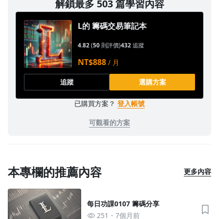
解鎖最多 503 篇學習內容
1.0x
L的 籌碼交易筆記本
0.75x
4.82
(
50
則評價)
432
追蹤
NT$888
/ 月
追蹤
選購方案
已購買方案？
登入帳號
可觀看的方案
本專欄的推薦內容
更多內容
每日功課0107 籌碼分享
251
7個月前