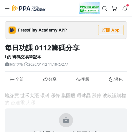
註冊領取 上千元優惠券！
公告
沒有描述
--:--
--:--
PressPlay Academy APP
打開 App
登入/註冊
🌞 PPA 避暑津貼．冷氣房升級｜期間快閃活動
🥵 酷暑限時快閃｜單筆滿 NT$2,500 現折 NT$300、再贈最高
每日功課 0112籌碼分享
2% 點數回饋！🚀 酷暑來襲．偷偷在冷氣房升級 📈⭐️ 【冷氣房
4 天前
進修 限時開跑】◾單筆滿 NT$2,500 現折 NT$300◾活動期間：
即日起 - 8/13（只有一週）-📣 酷暑季好康 \ 再加碼 /→ 點數回饋
L的 籌碼交易筆記本
返回播放器
無上限🔥購買任一課程 or 訂閱✅ 消費即享回饋 1% 點數✅ 滿
查看全部
限定方案
2026/01/12 11:19
277
$5,000 回饋 2% 點數🎁 此為 PPA 官方帳號 Line@ 專屬活動，加
1.0x
入好友👉 享有「渠道專屬活動」及「個人化推播」！
清除全部
追蹤列表
播放清單
全部
分享
字級
深色
播放速度
2.0x
地緣買 世禾大漲 環科 漲停 集團股 環球晶 漲停 波段認購標
沒有播放清單
的 台達電 大漲
1.75x
去逛逛
1.5x
1.25x