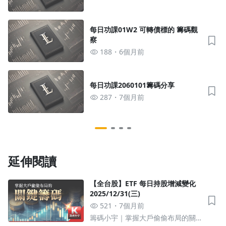
每日功課01W2 可轉債標的 籌碼觀
察
188
6個月前
每日功課2060101籌碼分享
287
7個月前
延伸閱讀
【全台股】ETF 每日持股增減變化
2025/12/31(三)
521
7個月前
籌碼小宇｜掌握大戶偷偷布局的關