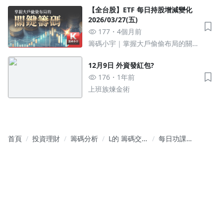
鍵籌碼
【全台股】ETF 每日持股增減變化
2026/03/27(五)
177
4個月前
沒有待播放的清單
籌碼小宇｜掌握大戶偷偷布局的關
去逛逛
鍵籌碼
12月9日 外資發紅包?
176
1年前
上班族煉金術
首頁
投資理財
籌碼分析
L的 籌碼交
每日功課
易筆記本
0112籌碼分
享