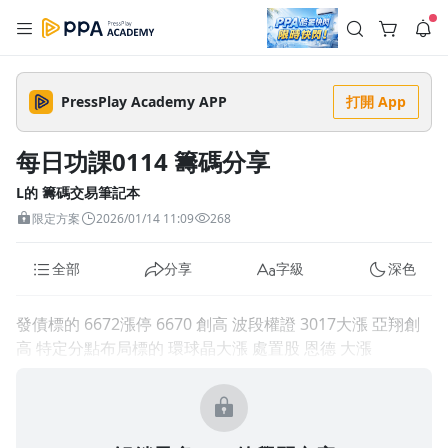
註冊領取 上千元優惠券！
公告
PressPlay Academy APP
打開 App
登入/註冊
🌞 PPA 避暑津貼．冷氣房升級｜期間快閃活動
🥵 酷暑限時快閃｜單筆滿 NT$2,500 現折 NT$300、再贈最高
每日功課0114 籌碼分享
2% 點數回饋！🚀 酷暑來襲．偷偷在冷氣房升級 📈⭐️ 【冷氣房
3 天前
進修 限時開跑】◾單筆滿 NT$2,500 現折 NT$300◾活動期間：
即日起 - 8/13（只有一週）-📣 酷暑季好康 \ 再加碼 /→ 點數回饋
L的 籌碼交易筆記本
無上限🔥購買任一課程 or 訂閱✅ 消費即享回饋 1% 點數✅ 滿
查看全部
限定方案
2026/01/14 11:09
268
$5,000 回饋 2% 點數🎁 此為 PPA 官方帳號 Line@ 專屬活動，加
入好友👉 享有「渠道專屬活動」及「個人化推播」！
全部
分享
字級
深色
發債標的 6672漲停 6670 創高 波段權證 3017大漲 亞翔創
高 特定分點布局標的 環球晶大漲 處置股 恩德 大漲