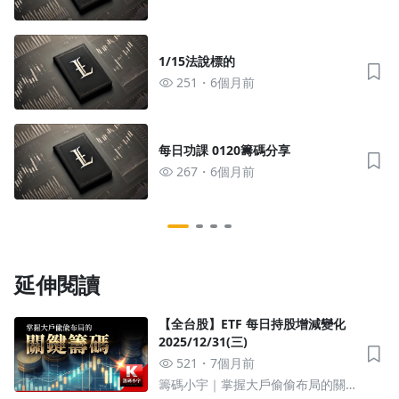
1/15法說標的
251
6個月前
每日功課 0120籌碼分享
267
6個月前
延伸閱讀
【全台股】ETF 每日持股增減變化
2025/12/31(三)
521
7個月前
籌碼小宇｜掌握大戶偷偷布局的關