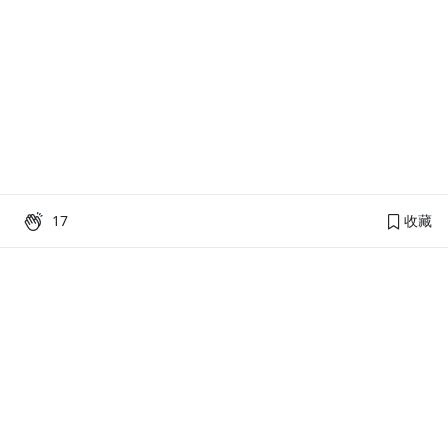
17
收藏
PressPlay Academy
課程分類
品牌介紹
線上課程
投資理財
語言學習
PPA 部落格
訂閱學習
烘焙料理
健康健身
活動主題館
耳邊說書
生活品味
職場技能