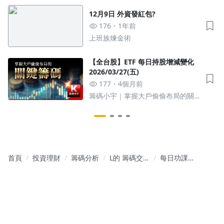
鍵籌碼
12月9日 外資發紅包?
176
1年前
上班族煉金術
【全台股】ETF 每日持股增減變化
2026/03/27(五)
177
4個月前
籌碼小宇｜掌握大戶偷偷布局的關
鍵籌碼
首頁
投資理財
籌碼分析
L的 籌碼交
每日功課
易筆記本
0114 籌碼分
享