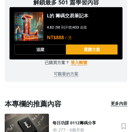
解鎖最多 501 篇學習內容
L的 籌碼交易筆記本
4.82
(
50
則評價)
433
追蹤
NT$888
/ 月
追蹤
選購方案
已購買方案？
登入帳號
可觀看的方案
本專欄的推薦內容
更多內容
每日功課 0112籌碼分享
277
6個月前