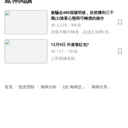
被騙走480張陽明後，依然獲利三千
萬(2)致富心態與可轉債的操作
沒有待播放的清單
2,279
4年前
去逛逛
存股不離可轉債，由淺入深學CB，
不分析直接賺的高倍率存股術
12月9日 外資發紅包?
177
1年前
上班族煉金術
首頁
投資理財
籌碼分析
L的 籌碼交
籌碼分享
易筆記本
05W4 發債
標的 籌碼追
蹤