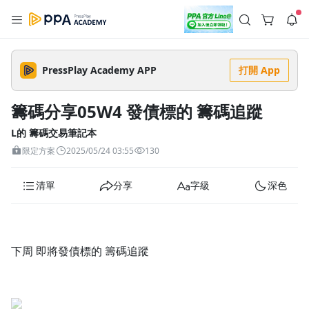
註冊領取 上千元優惠券！
公告
沒有描述
--:--
--:--
PressPlay Academy APP
打開 App
登入/註冊
🌞 PPA 避暑津貼．冷氣房升級｜期間快閃活動
🥵 酷暑限時快閃｜單筆滿 NT$2,500 現折 NT$300、再贈最高
籌碼分享05W4 發債標的 籌碼追蹤
2% 點數回饋！🚀 酷暑來襲．偷偷在冷氣房升級 📈⭐️ 【冷氣房
5 天前
進修 限時開跑】◾單筆滿 NT$2,500 現折 NT$300◾活動期間：
即日起 - 8/13（只有一週）-📣 酷暑季好康 \ 再加碼 /→ 點數回饋
L的 籌碼交易筆記本
返回播放器
無上限🔥購買任一課程 or 訂閱✅ 消費即享回饋 1% 點數✅ 滿
查看全部
限定方案
2025/05/24 03:55
130
$5,000 回饋 2% 點數🎁 此為 PPA 官方帳號 Line@ 專屬活動，加
1.0x
入好友👉 享有「渠道專屬活動」及「個人化推播」！
清除全部
追蹤列表
播放清單
清單
分享
字級
深色
播放速度
2.0x
沒有播放清單
1.75x
下周 即將發債標的 籌碼追蹤
去逛逛
1.5x
1.25x