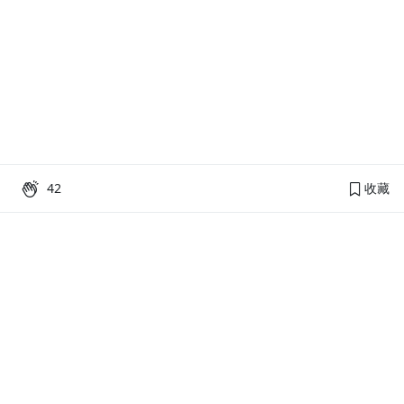
42
收藏
PressPlay Academy
課程分類
品牌介紹
線上課程
投資理財
語言學習
PPA 部落格
訂閱學習
烘焙料理
健康健身
活動主題館
耳邊說書
生活品味
職場技能