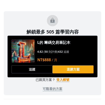
1.0x
0.75x
解鎖最多 505 篇學習內容
L的 籌碼交易筆記本
4.82
(
50
則評價)
432
追蹤
NT$888
/ 月
追蹤
選購方案
已購買方案？
登入帳號
可觀看的方案