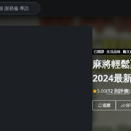
下
已開課
生活品味
藝文
麻將輕鬆
2024
5.00
(12 則評價)
追蹤
分