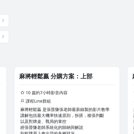
麻將輕鬆贏 分購方案：上部
10 篇約7小時影音內容
課程Line群組
麻將輕鬆贏 是張晉慊張老師最新錄製的影片教學
講解包括最大機率快速原則，拆搭，槍張判斷
以及對牌桌、戰局的掌控
經張晉慊老師系統化的歸納與解說
剖析牌局上會出現的各種狀況