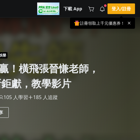
下載 App
登入/註冊
註冊領取上千元優惠券！
公告
載 APP 領取獎勵，隨時吸收新知識
🌞 PPA 避暑津貼．冷氣房升級｜
手機掃描下載
🥵 酷暑限時快閃｜單筆滿 NT$2,500 現
期間快閃活動
折 NT$300、再贈最高 2% 點數回饋！
2 天前
🚀 酷暑來襲．偷偷在冷氣房升級 📈
娛樂
⭐️ 【冷氣房進修 限時開跑】◾單筆滿
贏！橫飛張晉慊老師，
NT$2,500 現折 NT$300◾活動期間：即
查看全部
日起 - 8/13（只有一週）-📣 酷暑季好康
\ 再加碼 /→ 點數回饋無上限🔥購買任一
課程 or 訂閱✅ 消費即享回饋 1% 點數
最新鉅獻，教學影片
✅ 滿 $5,000 回饋 2% 點數🎁 此為 PPA
官方帳號 Line@ 專屬活動，加入好友👉
享有「渠道專屬活動」及「個人化推
105 人學習
185 人追蹤
播」！
享