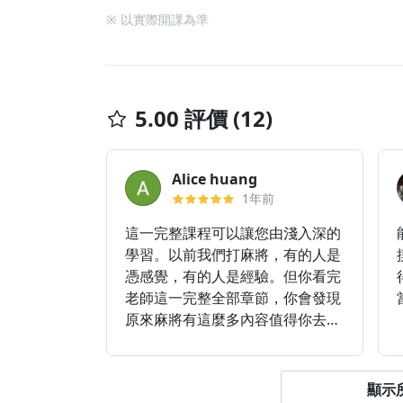
※ 以實際開課為準
5.00 評價 (12)
Alice huang
1年前
這一完整課程可以讓您由淺入深的
學習。以前我們打麻將，有的人是
憑感覺，有的人是經驗。但你看完
老師這一完整全部章節，你會發現
原來麻將有這麼多內容值得你去探
究。 麻將常常會讓人覺得很多不
可思議的地方，不是你會算機率就
可以扭轉，老師告訴你在你氣不好
顯示所