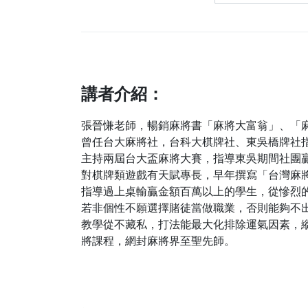
時，怎麼做來扭轉，我深深的體會
到老師說的麻將是學的來的。 或
許你本來就很會那我相信你看完會
更厲害，或許你是初學者，那你不
在盲目瞎打。真心推薦給你這個
CP值超高的課程。 我現在跟朋友
講者介紹：
消遣時，有時會再回來看一次，看
一下我哪裡沒試老師說的方法，有
張晉慊老師，暢銷麻將書「麻將大富翁」、「
空開車也會聽一下，學費早就回來
曾任台大麻將社，台科大棋牌社、東吳橋牌社
了！
主持兩屆台大盃麻將大賽，指導東吳期間社團
對棋牌類遊戲有天賦專長，早年撰寫「台灣麻
指導過上桌輸贏金額百萬以上的學生，從慘烈
若非個性不願選擇賭徒當做職業，否則能夠不
教學從不藏私，打法能最大化排除運氣因素，
將課程，網封麻將界至聖先師。