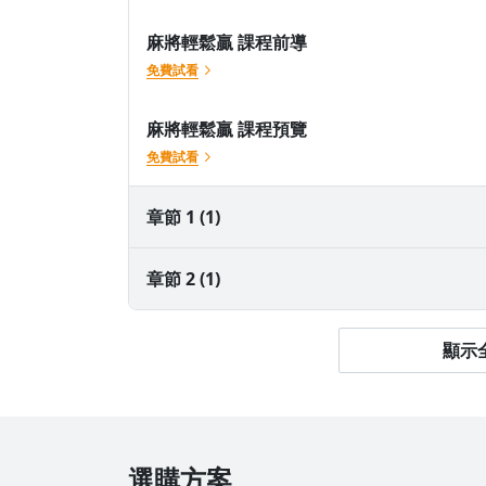
麻將輕鬆贏 課程前導
免費試看
麻將輕鬆贏 課程預覽
免費試看
章節 1 (1)
1-1數牌的特性
章節 2 (1)
2-1戰局規劃
顯示全
選購方案