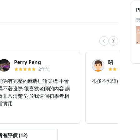
P
Perry Peng
昭
2年前
11
能夠有完整的麻將理論架構 不會
很多不知道的細節節
摸不著邊際 很喜歡老師的內容 講
得非常清楚 對於我這個初學者相
當實用
有評價 (12)