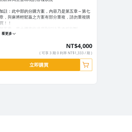
加註：此中部的分購方案，內容乃是第五章～第七
加註：此下
章，與麻將輕鬆贏之方案有部分重複，請勿重複購
章加上附錄
買！！
勿重複購買
第五章．最大機率快速原則打法及進程判斷
第八章．生
看更多
看更多
第六章．慢速打法
第九章．排
第七章．掌控戰局
第十章．看
NT$4,000
附錄．看透
( 可享 3 期 0 利率 NT$1,333 / 期 )
立即購買