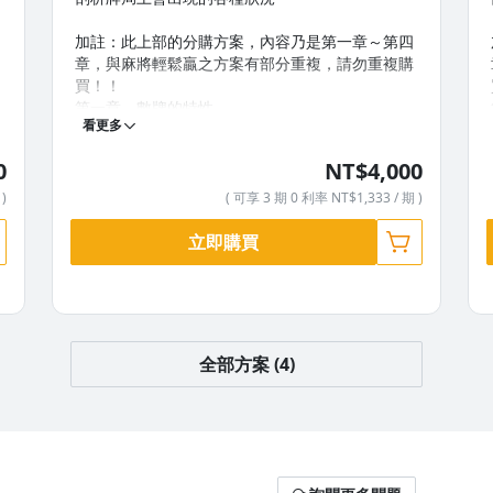
加註：此上部的分購方案，內容乃是第一章～第四
章，與麻將輕鬆贏之方案有部分重複，請勿重複購
買！！
第一章．數牌的特性
看更多
第二章．戰局規劃
第三章．價值判斷
0
NT$4,000
第四章．牌局的進程
)
( 可享 3 期 0 利率 NT$1,333 / 期 )
立即購買
全部方案 (4)