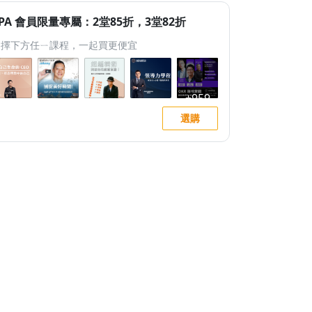
PA 會員限量專屬：2堂85折，3堂82折
選擇下方任ㄧ課程，一起買更便宜
選購
Ho Ernest
個月前
10個月前
很有收穫
改變了打牌的方法