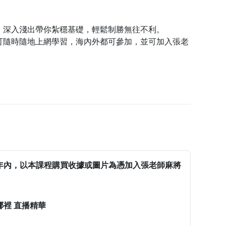
，深入淺出帶你紮穩基礎，輕鬆制勝無往不利。
可隨時隨地上網學習，海內外都可參加，並可加入張老
年內，以本課程購買收據或圖片為憑加入張老師麻將
裡 直播精華