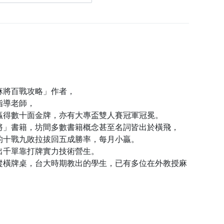
麻將百戰攻略」作者，
指導老師，
贏得數十面金牌，亦有大專盃雙人賽冠軍冠冕。
將」書籍，坊間多數書籍概念甚至名詞皆出於橫飛，
的十戰九敗拉拔回五成勝率，每月小贏。
出千單靠打牌實力技術營生。
縱橫牌桌，台大時期教出的學生，已有多位在外教授麻