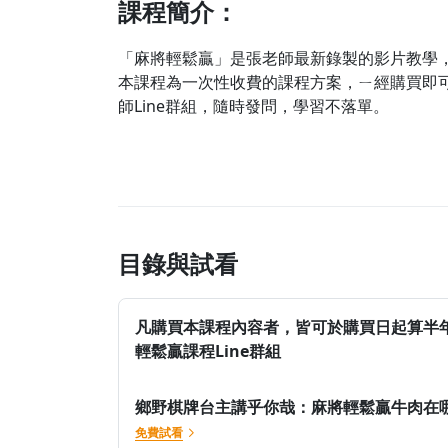
課程簡介：
「麻將輕鬆贏」是張老師最新錄製的影片教學
本課程為一次性收費的課程方案，ㄧ經購買即
師Line群組，隨時發問，學習不落單。
目錄與試看
凡購買本課程內容者，皆可於購買日起算半
輕鬆贏課程Line群組
鄉野棋牌台主講乎你哉：麻將輕鬆贏牛肉在哪
免費試看