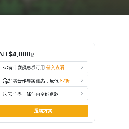
NT$4,000
起
有什麼優惠券可用
登入查看
加購合作專案優惠，最低
82折
安心學・條件內全額退款
選購方案