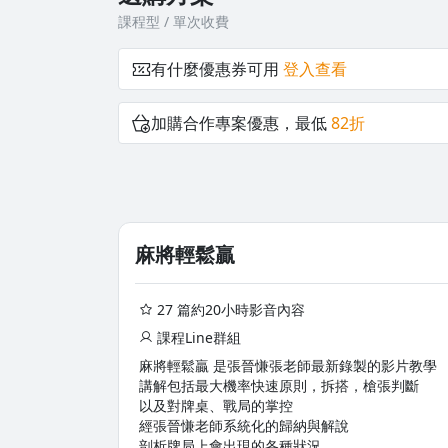
課程型 / 單次收費
有什麼優惠券可用
登入查看
加購合作專案優惠，最低
82折
麻將輕鬆贏
27 篇約20小時影音內容
課程Line群組
麻將輕鬆贏 是張晉慊張老師最新錄製的影片教學
講解包括最大機率快速原則，拆搭，槍張判斷
以及對牌桌、戰局的掌控
經張晉慊老師系統化的歸納與解說
剖析牌局上會出現的各種狀況