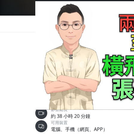
總覽
評價 (12)
介紹
目錄與試看
選購方
課程總覽
課程簡介：「麻將輕鬆贏」是張老師最新錄製
利。本課程ㄧ次註冊即可隨時隨地上網學習，海
問，學習不落單。
學習重點
麻將
影音總長
約 38 小時 20 分鐘
可用裝置
電腦、手機（網頁、APP）