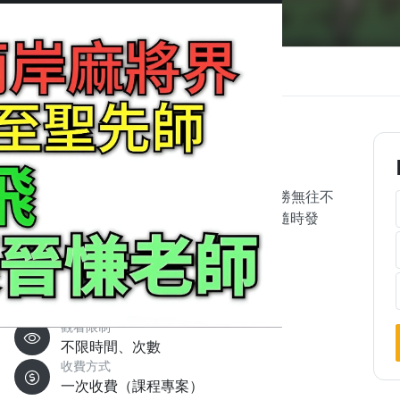
案
講師
常見問題
問與答
的影片教學，深入淺出帶你紮穩基礎，輕鬆制勝無往不
內外都可參加，並可加入張老師Line群組，隨時發
學習教材
教學影片28部
觀看限制
不限時間、次數
收費方式
一次收費（課程專案）