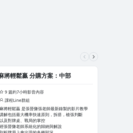
麻將輕鬆贏 分購方案：中部
麻將輕鬆
9 篇約7小時影音內容
9 篇約
課程Line群組
課程Lin
麻將輕鬆贏 是張晉慊張老師最新錄製的影片教學
麻將輕鬆贏
講解包括最大機率快速原則，拆搭，槍張判斷
講解包括最
以及對牌桌、戰局的掌控
以及對牌桌
經張晉慊老師系統化的歸納與解說
經張晉慊老
剖析牌局上會出現的各種狀況
剖析牌局上