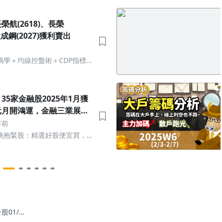
榮航(2618)、長榮
大成鋼(2027)獲利賣出
碼學＋均線控盤術＋CDP指標
線、極短線的交易秘笈
35家金融股2025年1月獲
元月開鴻運，金融三業展望
年前
挑抱緊股：精選好股便宜買，
穩賺
股01/07
盤前分