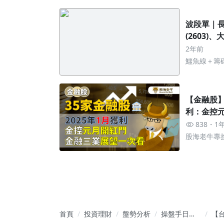
波段單｜長
(2603)、
2年前
鱷魚線＋籌
｜波段、短
【金融股】
利：金控
一次看！
838
1
股海老牛專
安心抱緊穩
首頁
投資理財
盤勢分析
操盤手日誌
【台
｜股票投資
日