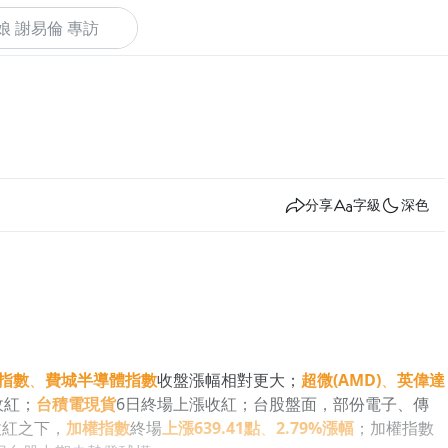
下
分享
字級
深色
q指數
、
費城半導體指數
收盤漲幅相對更大；
超微
(AMD)
、
英偉達
收紅；
台積電現貨
6日終場上漲收紅；台股盤面，部份電子、傳
收紅之下，
加權指數
終場
上漲639.41點
、
2.79%漲幅
；加權指數