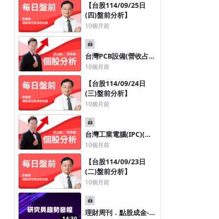
【台股114/09/25日
(四)盤前分析】
10個月前
台灣PCB設備(營收占比
【台股114/12/ 11日 (四) 盤前分
【台股114/11/ 13日 (
94.31%)專業廠大量
10個月前
析】
析】
(3167)
【台股114/09/24日
8個月前
8個月前
(三)盤前分析】
10個月前
台灣工業電腦(IPC)(營
收占比79.63%)專業廠
10個月前
攸泰科技(6928)
【台股114/09/23日
(二)盤前分析】
10個月前
理財周刊．點股成金----
14:30