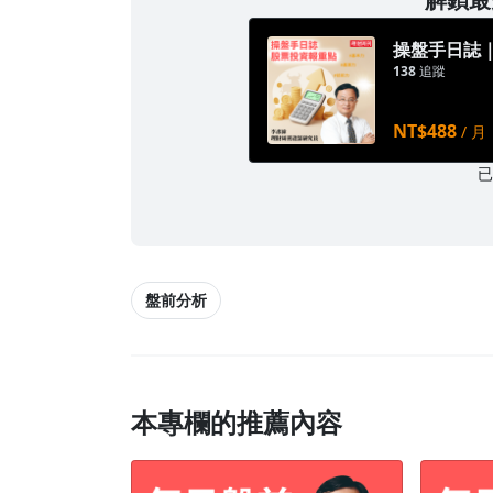
操盤手日誌
138
追蹤
NT$488
/ 月
盤前分析
本專欄的推薦內容