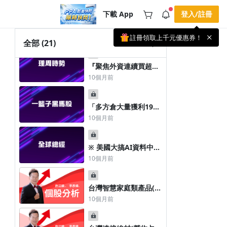
1%
下載 App
登入/註冊
理財周刊．點股成金----
14:22
-三五族化合物股----
10個月前
註冊領取上千元優惠券！
公告
全部
(21)
-20250929
載 APP 領取獎勵，隨時吸收新知識
🌞 PPA 避暑津貼．冷氣房升級｜
手機掃描下載
『聚焦外資連續買超
🥵 酷暑限時快閃｜單筆滿 NT$2,500 現
期間快閃活動
股』 2025.09.28
10個月前
折 NT$300、再贈最高 2% 點數回饋！
4 天前
🚀 酷暑來襲．偷偷在冷氣房升級 📈
⭐️ 【冷氣房進修 限時開跑】◾單筆滿
NT$2,500 現折 NT$300◾活動期間：即
「多方倉大量獲利19元
查看全部
日起 - 8/13（只有一週）-📣 酷暑季好康
空方倉錼創科技-KY創
10個月前
\ 再加碼 /→ 點數回饋無上限🔥購買任一
賺6.5元」
課程 or 訂閱✅ 消費即享回饋 1% 點數
✅ 滿 $5,000 回饋 2% 點數🎁 此為 PPA
官方帳號 Line@ 專屬活動，加入好友👉
※ 美國大搞AI資料中心
享有「渠道專屬活動」及「個人化推
的軟硬體建設 加上資料
播」！
10個月前
主權＋安全雲 台灣呢？
台灣智慧家庭類產品(營
收占比34.36%)、行動
10個月前
通訊產品(營收占比
33.15%)、寬頻固網(營