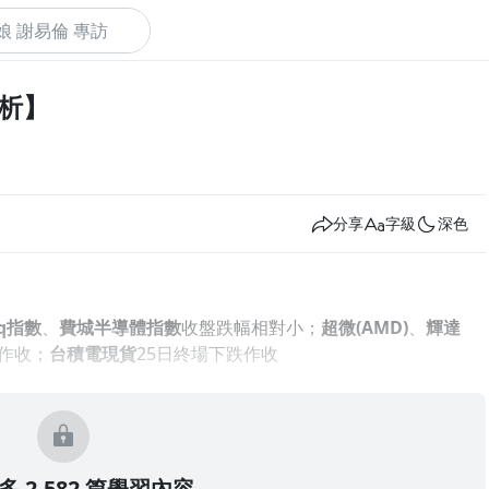
分析】
下
分享
字級
深色
aq指數
、
費城半導體指數
收盤跌幅相對小；
超微
(AMD)
、
輝達
作收；
台積電現貨
25日終場下跌作收
 2,582 篇學習內容