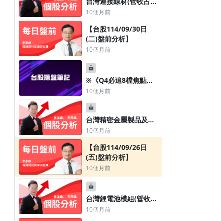
收占比29.63%)專業廠
台灣連接線材(營收占比
智易(3596)
98.00%)專業廠良維
10個月前
(6290)
【台股114/09/30日
(二)盤前分析】
10個月前
※《Q4必追8檔焦點股
一路旺到年底》
10個月前
台灣精密金屬製品及加
工服務(營收占比
10個月前
98.08%)廠尖點(8021)
【台股114/09/26日
(五)盤前分析】
10個月前
台灣鋰電池模組(營收占
比100.00%)專業廠新盛
10個月前
力(4931)