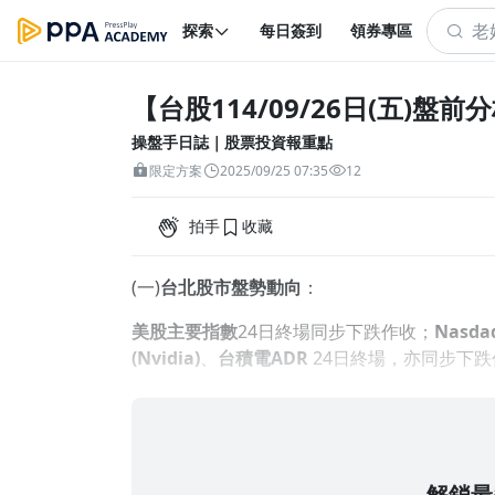
探索
每日簽到
領券專區
【台股114/09/26日(五)盤前
操盤手日誌｜股票投資報重點
限定方案
2025/09/25 07:35
12
拍手
收藏
(一)
台北股市盤勢動向
：
美股主要指數
24日終場同步下跌作收；
Nasd
(Nvidia)
、
台積電
ADR
24日終場，亦同步下跌
解鎖最多