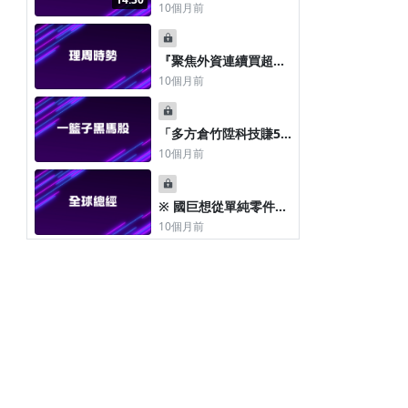
-工業電腦(IPC)股----
10個月前
-20250922
『聚焦外資連續買超
股』 2025.09.21
10個月前
「多方倉竹陞科技賺52
元 空方倉聯詠獲利10
10個月前
元」
※ 國巨想從單純零件廠
升級為模組化的系統整
10個月前
合商
條款與政策
平台會員規範及申訴管道