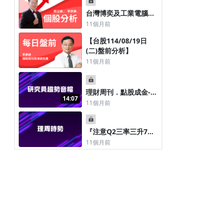
台灣博奕及工業電腦與
航太及國防(營收占比
11個月前
100.00%)專業廠事欣科
【台股114/08/19日
(4916)
(二)盤前分析】
11個月前
理財周刊．點股成金----
14:07
-連接元件股----
11個月前
-20250818
『注意Q2三率三升7月
營收雙增股，預期美聯
11個月前
準會9月降息機率高達
95% 』 2025.08.17
條款與政策