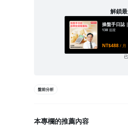
解鎖最多
操盤手日誌
138
追蹤
NT$488
/ 月
盤前分析
本專欄的推薦內容