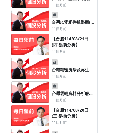
占比59.00％)專業廠昇
11個月前
銳(3128)
台灣IC零組件通路商(營
收占比82.00%)專業廠
11個月前
陞泰(8072)
【台股114/08/21日
(四)盤前分析】
【台股114/12/ 11日 (四) 盤前分
【台股114/11/ 13日 (
11個月前
析】
析】
8個月前
8個月前
台灣精密洗淨及再生處
理業務(營收占比
11個月前
93.17％)專業廠世禾
(3551)
台灣雲端資料分析服務
(營收占比79.24％)專業
11個月前
廠意藍(6925)
【台股114/08/20日
(三)盤前分析】
11個月前