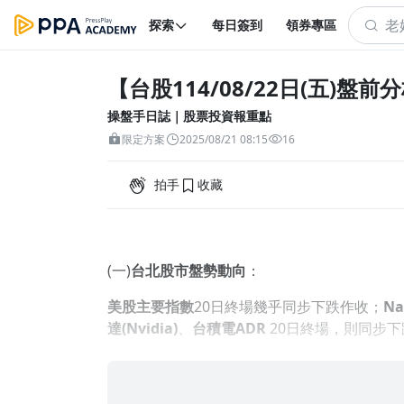
探索
每日簽到
領券專區
【台股114/08/22日(五)盤前
操盤手日誌｜股票投資報重點
限定方案
2025/08/21 08:15
16
拍手
收藏
(一)
台北股市盤勢動向
：
美股主要指數
20日終場幾乎同步下跌作收；
N
達(Nvidia)
、
台積電
ADR
20日終場，則同步