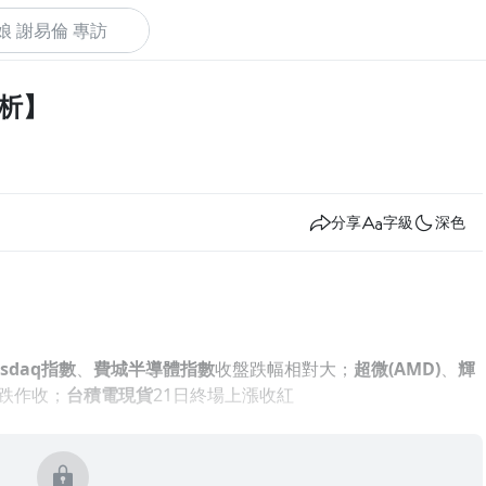
分析】
下
分享
字級
深色
asdaq指數
、
費城半導體指數
收盤跌幅相對大；
超微
(AMD)
、
輝
下跌作收；
台積電現貨
21日終場上漲收紅