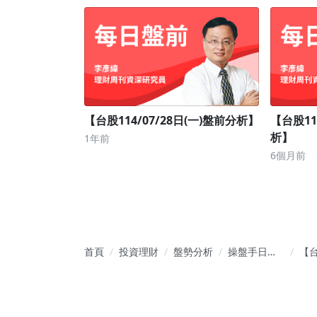
【台股114/07/28日(一)盤前分析】
【台股115
析】
1年前
6個月前
首頁
投資理財
盤勢分析
操盤手日誌
【
｜股票投資
114
報重點
(五
析