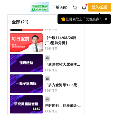
(三)盤前分析】
下載 App
登入/註冊
11個月前
註冊領取上千元優惠券！
公告
全部
(21)
台灣精密運動及控制元
載 APP 領取獎勵，隨時吸收新知識
件(營收占比57.08%)、
11個月前
🌞 PPA 避暑津貼．冷氣房升級｜
手機掃描下載
微米與奈米級定位系統
【台股114/08/26日
🥵 酷暑限時快閃｜單筆滿 NT$2,500 現
期間快閃活動
(營收占比41.81%)專業
折 NT$300、再贈最高 2% 點數回饋！
4 天前
(二)盤前分析】
廠大銀微系統(4576)
🚀 酷暑來襲．偷偷在冷氣房升級 📈
11個月前
⭐️ 【冷氣房進修 限時開跑】◾單筆滿
NT$2,500 現折 NT$300◾活動期間：即
查看全部
日起 - 8/13（只有一週）-📣 酷暑季好康
\ 再加碼 /→ 點數回饋無上限🔥購買任一
『聚焦營收大成長季報
課程 or 訂閱✅ 消費即享回饋 1% 點數
✅ 滿 $5,000 回饋 2% 點數🎁 此為 PPA
亮眼股， 市場等待鮑爾
11個月前
官方帳號 Line@ 專屬活動，加入好友👉
降息線索 OpenAI CEO
享有「渠道專屬活動」及「個人化推
警告AI產業泡沫化』
播」！
2025.08.24
「多方倉海華12.5元，
空方倉整體績效賺 8.8
11個月前
元」
理財周刊．點股成金----
13:57
-鋼鐵股-----20250824
11個月前