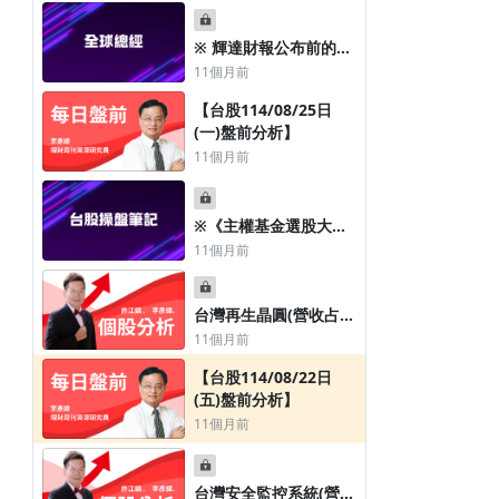
※ 輝達財報公布前的強
股分盤處置 破2萬3在季
11個月前
線附近找買點
【台股114/08/25日
(一)盤前分析】
11個月前
※《主權基金選股大解
密 》
11個月前
台灣再生晶圓(營收占比
50.00%)&鑽石碟(營收
11個月前
占比30.00%)&傳統砂
【台股114/08/22日
輪(營收占比20.00%)專
(五)盤前分析】
業廠中砂(1560)
11個月前
台灣安全監控系統(營收