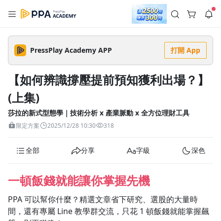
註冊領取 上千元優惠券！
公告
沒有描述
--:--
--:--
PressPlay Academy APP
打開 App
登入/註冊
🌞 PPA 避暑津貼．冷氣房升級｜期間快閃活動
🥵 酷暑限時快閃｜單筆滿 NT$2,500 現折 NT$300、再贈最高
【如何辨識撐壓提前預知獲利出場？】
2% 點數回饋！🚀 酷暑來襲．偷偷在冷氣房升級 📈⭐️ 【冷氣房
3 天前
進修 限時開跑】◾單筆滿 NT$2,500 現折 NT$300◾活動期間：
(上集)
即日起 - 8/13（只有一週）-📣 酷暑季好康 \ 再加碼 /→ 點數回饋
返回播放器
無上限🔥購買任一課程 or 訂閱✅ 消費即享回饋 1% 點數✅ 滿
查看全部
$5,000 回饋 2% 點數🎁 此為 PPA 官方帳號 Line@ 專屬活動，加
莎拉的新式型態學｜技術分析 x 產業脈動 x 全方位理財工具
1.0x
入好友👉 享有「渠道專屬活動」及「個人化推播」！
清除全部
限定方案
2025/12/28 10:30
318
追蹤列表
播放清單
播放速度
全部
分享
字級
深色
2.0x
沒有播放清單
1.75x
一頓飯錢就能讓你掌握先機
去逛逛
1.5x
PPA 可以幫你什麼？精選文章省下研究、選股的大量時
間，還有專屬 Line 教學群交流，只花 1 頓飯錢就能掌握飆
1.25x