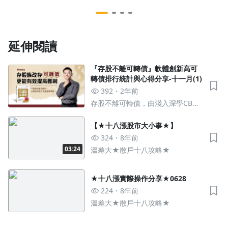
延伸閱讀
『存股不離可轉債』軟體創新高可
轉債排行統計與心得分享-十一月(1)
392
2年前
存股不離可轉債，由淺入深學CB，
不分析直接賺的高倍率存股術
【★十八漲股市大小事★】
324
8年前
03:24
溫差大★散戶十八攻略★
★十八漲實際操作分享★0628
224
8年前
溫差大★散戶十八攻略★