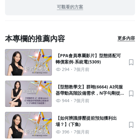
可觀看的方案
本專欄的推薦內容
更多內容
【PPA會員專屬影片】型態搭配可
轉債案例-系統電(5309)
294
7個月前
【型態教學文】群翊(6664) AI伺服
器帶動高階設備需求，N字勾剛從月
線起漲！
944
7個月前
【如何辨識撐壓提前預知獲利出
場？】(下集)
396
7個月前