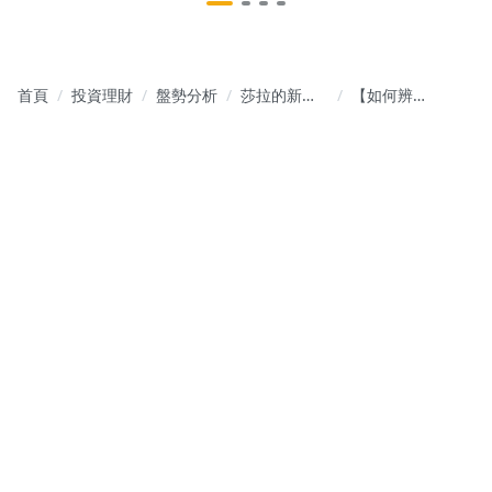
首頁
投資理財
盤勢分析
莎拉的新式
【如何辨識
型態學｜技
撐壓提前預
術分析 x 產
知獲利出
業脈動 x 全
場？】(上集)
方位理財工
具