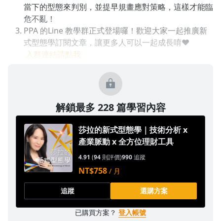
當下的型態來判別，並提早規畫應對策略，這樣才能臨
危不亂！
PPA 的Line 教學群正式登場囉！歡迎大家一起推廣新
式型態學訂閱文章，讓更多人可以一起成長唷❤
入群連結請點我
解鎖最多 228 篇學習內容
莎拉的新式型態學｜技術分析 x
產業脈動 x 全方位理財工具
4.91
(
94
則評價)
990
追蹤
NT$758
/ 月
追蹤
選購方案
沒有待播放的清單
已購買方案？
登入帳號
去逛逛