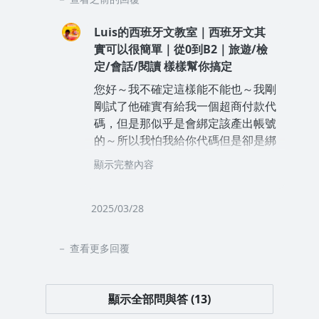
Luis的西班牙文教室｜西班牙文其
實可以很簡單｜從0到B2｜旅遊/檢
定/會話/閱讀 樣樣幫你搞定
您好～我不確定這樣能不能也～我剛
剛試了他確實有給我一個超商付款代
碼，但是那似乎是會綁定該產出帳號
的～所以我怕我給你代碼但是卻是綁
定我的帳號～這樣你一樣不能看～～
顯示完整內容
我建議可以找右下角客服諮詢！他們
一定會幫你解決現在的問題的喔！！
2025/03/28
查看更多回覆
顯示全部問與答 (13)