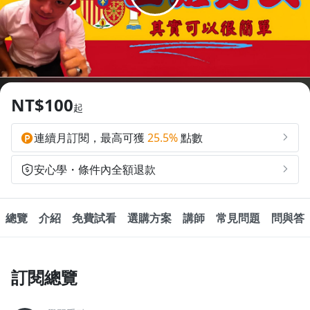
4 人學習
47 人追蹤
1.0x
追蹤
分享
0.75x
NT$100
起
連續月訂閱，最高可獲
25.5%
點數
安心學・條件內全額退款
總覽
介紹
免費試看
選購方案
講師
常見問題
問與答
訂閱總覽