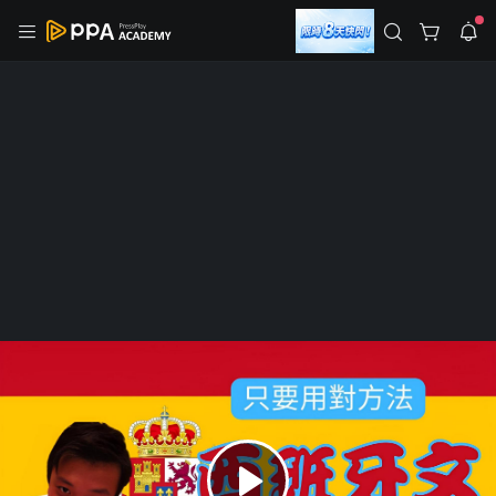
註冊領取 上千元優惠券！
公告
沒有描述
--:--
--:--
登入/註冊
🌞 PPA 避暑津貼．冷氣房升級｜期間快閃活動
🥵 酷暑限時快閃｜單筆滿 NT$2,500 現折 NT$300、再贈最高
2% 點數回饋！🚀 酷暑來襲．偷偷在冷氣房升級 📈⭐️ 【冷氣房
4 天前
進修 限時開跑】◾單筆滿 NT$2,500 現折 NT$300◾活動期間：
即日起 - 8/13（只有一週）-📣 酷暑季好康 \ 再加碼 /→ 點數回饋
返回播放器
無上限🔥購買任一課程 or 訂閱✅ 消費即享回饋 1% 點數✅ 滿
查看全部
$5,000 回饋 2% 點數🎁 此為 PPA 官方帳號 Line@ 專屬活動，加
1.0x
入好友👉 享有「渠道專屬活動」及「個人化推播」！
清除全部
追蹤列表
播放清單
播放速度
2.0x
已開課
語言學習
沒有播放清單
Luis的西班牙文教室｜西班牙文其實可
1.75x
去逛逛
以很簡單｜從0到B2｜旅遊/檢定/會話/
1.5x
閱讀 樣樣幫你搞定
1.25x