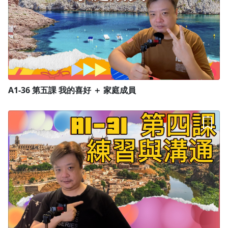
上課須知
A1-36 第五課 我的喜好 ＋ 家庭成員
上此刻會需要一個google帳號，老師會利用google classroom
來幫大家做筆記以及建立每堂課的重點。
當然每次上課的講義、聽力音檔或是課本也都會放在google
classroom 提供大家下載
講師介紹