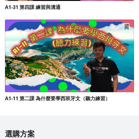
A1-31 第四課 練習與溝通
大家好，我是Luis，從小在西班牙的巴薩隆納長大，從回台灣出
社會後一直在做跟西語有關的工作，如：中南美國外業務、中西
英三項翻譯、口譯、西班牙文家教等等。
在家教這一塊已經有大約10年的經驗了，已教過數不清的學生
並且成功的幫助他們取得他們想要的目標！
學習一個語言其實不是所有的東西都要硬背！雖然卻是要被一些
單字，但是我會用我累積10年的經驗以及整理過的資料來用很
邏輯性的方式讓大家可以少背，以及用多練習來取代硬背。我沒
有什麼華麗的剪輯技巧，但我可以給你的是扎實的內容！
一個月只需100塊每週都會有一部20~30分鐘左右的內容讓您可
以學習。CP值絕對爆表！
還等什麼呢？快來加入學習西班牙文吧！
A1-11 第二課 為什麼要學西班牙文（聽力練習）
選購方案