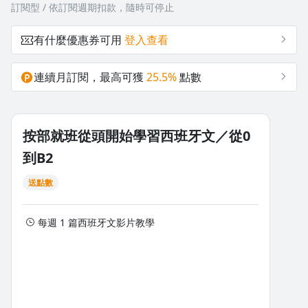
訂閱型 / 依訂閱週期扣款，隨時可停止
有什麼優惠券可用
登入查看
課程特色
沒有待播放的清單
連續月訂閱，最高可獲
25.5%
點數
免費提供書籍教材一共6本書。
去逛逛
不單純只是練習西班牙的口音，中南美口音也練習得到！
除了書籍的進度之外也會學習一些額外補充，好比說：語言邏
輯、俚語、髒話、等等的額外課程。
按部就班從頭開始學習西班牙文／從0
到B2
送點數
這堂課適合誰
每週 1 篇西班牙文影片教學
0基礎：一步一腳印跟著進度開始學習。
初學者：重新複習，調整口音、腔調，讓過去所學的更熟悉。
旅遊：依據進度學習方向、問路、點餐、等等的旅遊會話技能。
。中級、高階者：依據進度的推進會學習到商業西文甚至世界新
聞等等的深入西文