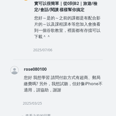
實可以很簡單｜從0到B2｜旅遊/檢
定/會話/閱讀 樣樣幫你搞定
您好～是的～之前的課都是有配合影
片的～以及課程課本等您加入會換看
到一個谷歌教室，裡面都有存擋可以
下載＾＾
2025/07/06
rose080100
您好 我想學習 請問付款方式有超商、郵局
繳費嗎? 另外，我想試聽，但好像iPhone不
適用，請協助，謝謝
2025/03/25
查看之前的回覆