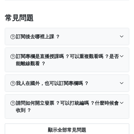
常見問題
訂閱後去哪裡上課 ？
訂閱完成後，您可以依使用裝置從以下位置找到課
訂閱專欄是直播授課嗎 ？可以重複觀看嗎 ？是否
程：
能離線觀看 ？
PPA App
：登入 App → 點選下方「我的學習」→
查看「已開通」課程。
訂閱專欄不是直播，創作者會按照承諾內容每週或
我人在國外，也可以訂閱專欄嗎 ？
電腦版網站
：登入 PPA → 點選右上角「
我的學
每月更新教學，內容可包含影片、圖文。
習
」→ 查看「已開通」課程。
除有特別說明觀看期間外，訂閱後在訂閱的期間內
可以，海外學員可使用 Visa、MasterCard、JCB 等信
手機版網站
：點左上角「≡」登入 → 再次點「≡」
，不限次數觀看。
請問如何開立發票 ？可以打統編嗎 ？什麼時候會
用卡或金融卡購買課程（提醒：聯卡無法於海外使
→ 點選「我的學習」→ 查看「已開通」課程。
如
由於專案內容之著作權歸屬創作者所有，系統也須
收到 ？
用）。
果登入「我的學習」後仍找不到課程，可能是登入
保持連線紀錄學習進度，因此無法下載文章、影片
了不同帳號。
請先登出，回到登入頁面點選「
忘記
或是離線觀看。
不過目前海外無法下載 PressPlay Academy App，請
本站發票
皆為電子發票
。 若您需要開立統編，請在結
購課帳號
」查詢正確帳號，或查看購買後的通知
顯示全部常見問題
透過
電腦版
或
手機網頁版
學習。
帳前於付款資料中選擇「統編發票」，再完成付款。