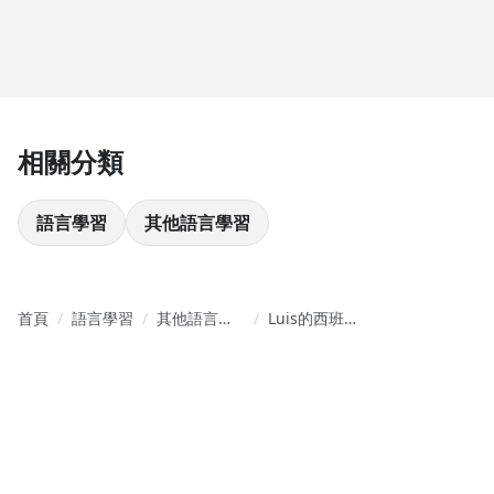
相關分類
語言學習
其他語言學習
首頁
語言學習
其他語言學
Luis的西班
習
牙文教室｜
西班牙文其
實可以很簡
單｜從0到
B2｜旅遊/檢
定/會話/閱讀
樣樣幫你搞