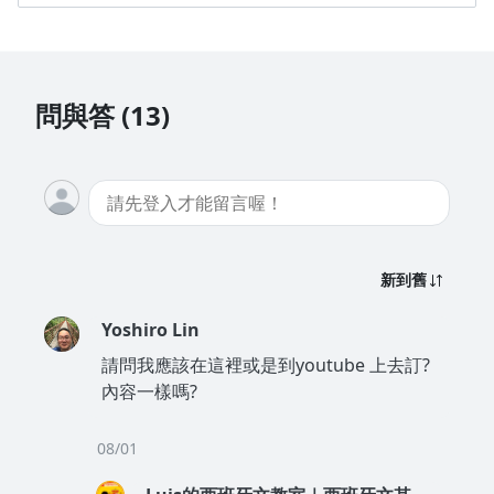
信，信中也會顯示您當時使用的信箱。
系統會自動開立一張含有統編的電子發票。 購買完成
48 小時後，您會收到主旨為「
電子發票開立通知信
」
的 Email，信中包含電子發票號碼與隨機碼。
問與答 (13)
新到舊
Yoshiro Lin
請問我應該在這裡或是到youtube 上去訂?
內容一樣嗎?
08/01