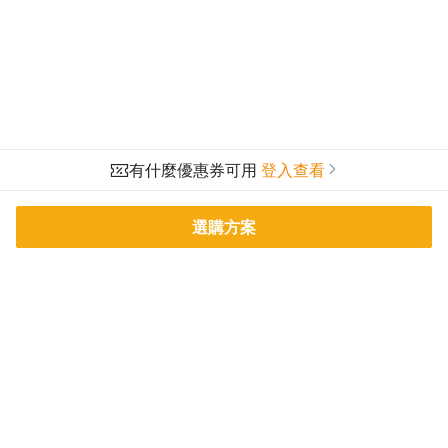
有什麼優惠券可用
登入查看
選購方案
PressPlay Academy
課程分類
品牌介紹
線上課程
投資理財
語言學習
PPA 部落格
訂閱學習
烘焙料理
健康健身
活動主題館
耳邊說書
生活品味
職場技能