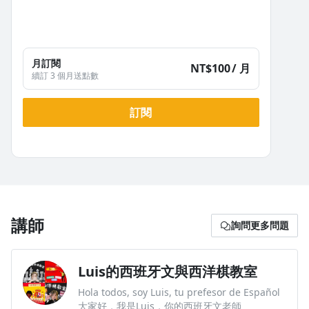
方案比較
月訂閱
NT$100
/ 月
續訂 3 個月送點數
依照台灣某知名家教網站上一堂西班牙文一對一家教最少都在
500台幣上下。如果真的要把一個語言學到一個程度從數萬到數
訂閱
十萬都是家常便飯。
現在透過PPA訂閱方案，每月只需要100塊，每週會發一隻教學
影片，等於一個月有4堂課，讓你學習西班牙文毫無負擔！
沒有華麗的剪輯，但是有扎實的內容，CP值絕對爆表！
講師
詢問更多問題
Luis的西班牙文與西洋棋教室
Hola todos, soy Luis, tu prefesor de Español
大家好，我是Luis，你的西班牙文老師