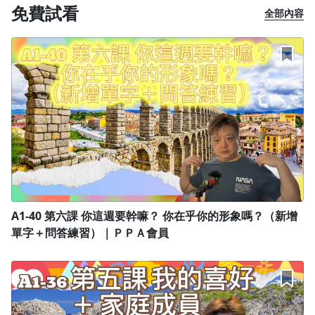
免費試看
全部內容
＊在這個課程裡面我挑選了一個我認為最適合的教材讓大家可按
部就班的學習，從基礎問候、問路、興趣、等等的單字、聽力跟
會話教學。
＊當然不只是課本內的內容，我還會針對不同的主題多做適合的
額外補充以及講解！
只要跟著我的腳步無論您是想要旅遊任何西班牙語系國家、或是
考西班牙文檢定，一定都是簡簡單單的！
A1-40 第六課 你這週要幹嘛？ 你在乎你的形象嗎？（新增
單字＋問答練習）｜ＰＰＡ會員