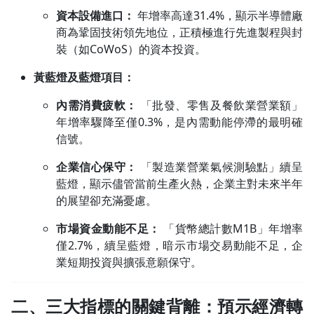
資本設備進口：
年增率高達31.4%，顯示半導體廠
商為鞏固技術領先地位，正積極進行先進製程與封
裝（如CoWoS）的資本投資。
黃藍燈及藍燈項目：
內需消費疲軟：
「批發、零售及餐飲業營業額」
年增率驟降至僅0.3%，是內需動能停滯的最明確
信號。
企業信心保守：
「製造業營業氣候測驗點」續呈
藍燈，顯示儘管當前生產火熱，企業主對未來半年
的展望卻充滿憂慮。
市場資金動能不足：
「貨幣總計數M1B」年增率
僅2.7%，續呈藍燈，暗示市場交易動能不足，企
業短期投資與擴張意願保守。
二、三大指標的關鍵背離：預示經濟轉