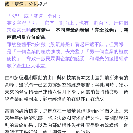
或「雙速」分化
格局。
「K型」或「雙速」分化：
英文字母「K」，它有一劃向上，也有一劃向下。用這個
形象來比喻
經濟體中，不同產業的發展「完全脫鉤」，朝
兩個相反方向前進
。
雖然整體平均分數（景氣綠燈）看起來還不錯，但實際上
是「一個產業的極度強勁」去掩蓋了「另一個產業的極度
疲軟」。導致一般民眾與企業的感受，和漂亮的總體經濟
數字產生巨大落差。
由AI超級週期驅動的出口與科技業資本支出達到前所未有的
高峰，幾乎憑一己之力撐起整體經濟數據；與此同時，預示
未來的領先指標已連續六個月下滑，內需消費持續疲軟，傳
統產業面臨困境，顯示經濟的潛在動能正在流失。
當前的經濟穩定，是建立在一場華麗但脆弱的平衡之上。未
來半年的經濟軌跡，將取決於AI需求的持久性、美國關稅談
判的最終結果，以及內部結構性失衡能否得到有效緩解，台
灣經濟正航行於一條「鋼索之上」的道路。