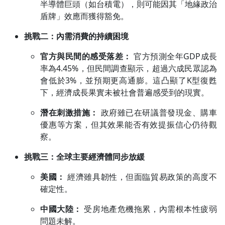
半導體巨頭（如台積電），則可能因其「地緣政治
盾牌」效應而獲得豁免。
沒有待播放的清單
挑戰二：內需消費的持續困境
去逛逛
官方與民間的感受落差：
官方預測全年GDP成長
率為4.45%，但民間調查顯示，超過六成民眾認為
會低於3%，並預期更高通膨。這凸顯了K型復甦
下，經濟成長果實未被社會普遍感受到的現實。
潛在刺激措施：
政府雖已在研議普發現金、購車
優惠等方案，但其效果能否有效提振信心仍待觀
察。
挑戰三：全球主要經濟體同步放緩
美國：
經濟雖具韌性，但面臨貿易政策的高度不
確定性。
中國大陸：
受房地產危機拖累，內需根本性疲弱
問題未解。