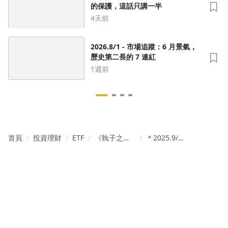
的保護，這話只講一半
4天前
2026.8/1 - 市場追蹤：6 月景氣，
歷史第二長的 7 連紅
1週前
首頁
投資理財
ETF
《執子之手,
＊2025.9/1 -
與子偕富》
市場追蹤：
適合新手到
７月景氣信
老手的投資
號燈；現在
經驗【榕
到2026年中
樹】
的應對準備