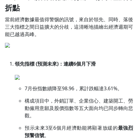
折點
當前經濟數據最值得警惕的訊號，來自於領先、同時、落後
三大指標之間日益擴大的分歧，這清晰地描繪出經濟週期可
能已越過高峰。
領先指標 (預測未來)：連續6個月下滑
7月份指數續降至98.96，累計跌幅達3.61%。
構成項目中，外銷訂單、企業信心、建築開工、勞
動僱用意願及股價指數等五大面向均已同步轉向悲
觀。
預示未來3至6個月經濟動能將顯著放緩的
最強烈
預警信號
。