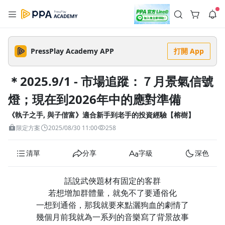
註冊領取 上千元優惠券！
公告
沒有描述
--:--
--:--
PressPlay Academy APP
打開 App
登入/註冊
🌞 PPA 避暑津貼．冷氣房升級｜期間快閃活動
🥵 酷暑限時快閃｜單筆滿 NT$2,500 現折 NT$300、再贈最高
＊2025.9/1 - 市場追蹤：７月景氣信號
2% 點數回饋！🚀 酷暑來襲．偷偷在冷氣房升級 📈⭐️ 【冷氣房
6 天前
進修 限時開跑】◾單筆滿 NT$2,500 現折 NT$300◾活動期間：
燈；現在到2026年中的應對準備
即日起 - 8/13（只有一週）-📣 酷暑季好康 \ 再加碼 /→ 點數回饋
返回播放器
無上限🔥購買任一課程 or 訂閱✅ 消費即享回饋 1% 點數✅ 滿
查看全部
$5,000 回饋 2% 點數🎁 此為 PPA 官方帳號 Line@ 專屬活動，加
《執子之手, 與子偕富》適合新手到老手的投資經驗【榕樹】
1.0x
入好友👉 享有「渠道專屬活動」及「個人化推播」！
清除全部
限定方案
2025/08/30 11:00
258
追蹤列表
播放清單
播放速度
清單
分享
字級
深色
2.0x
沒有播放清單
1.75x
話說武俠題材有固定的客群
去逛逛
若想增加群體量，就免不了要通俗化
1.5x
一想到通俗，那我就要來點灑狗血的劇情了
幾個月前我就為一系列的音樂寫了背景故事
1.25x