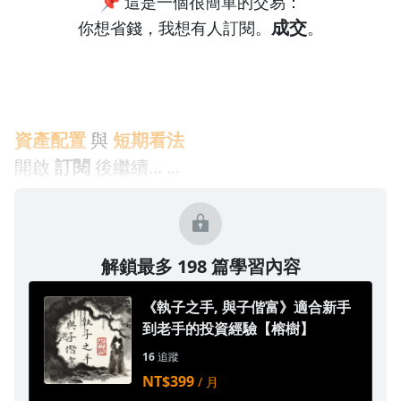
📌 這是一個很簡單的交易：
成交
你想省錢，我想有人訂閱。
。
資產配置
與
短期看法
開啟
訂閱
後繼續... ...
解鎖最多 198 篇學習內容
《執子之手, 與子偕富》適合新手
到老手的投資經驗【榕樹】
16
追蹤
NT$399
/ 月