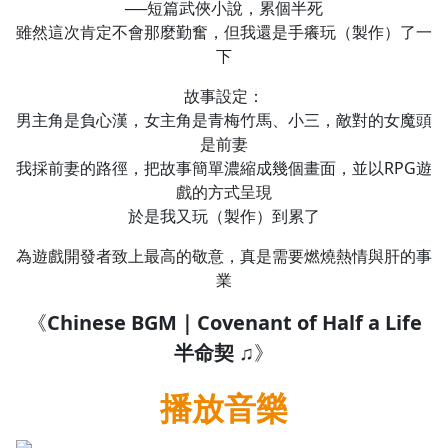
──短篇武俠小說，累個半死
1.0x
雖然這次肯定不會那麼勤奮，但我還是手癢玩（製作）了一
下
0.75x
故事設定：
男主角是負心漢，女主角是青梅竹馬、小三，敵對的女魔頭
是前妻
我採前妻的路徑，把故事簡單濃縮成幾個畫面，並以RPG遊
戲的方式呈現
於是我又玩（製作）到累了
為遊戲開發者致上最高的敬意，真是需要燃燒熱情與肝的事
業
《
Chinese BGM｜Covenant of Half a Life
半命契
♫》
播放音樂