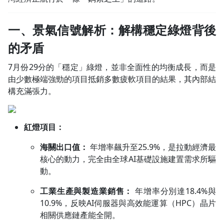
一、景氣信號解析：解構穩定綠燈背後
的矛盾
7月份29分的「穩定」綠燈，並非全面性的均衡成長，而是
由少數極端強勁的項目抵銷多數疲軟項目的結果，其內部結
構充滿張力。
紅燈項目：
海關出口值：
年增率飆升至25.9%，是拉動經濟最
核心的動力，完全由全球AI基礎設施建置需求所驅
動。
工業生產與製造業銷售：
年增率分別達18.4%與
10.9%，反映AI伺服器與高效能運算（HPC）晶片
相關供應鏈產能全開。