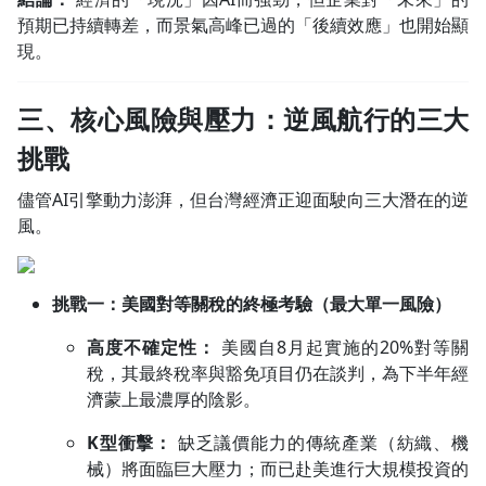
預期已持續轉差，而景氣高峰已過的「後續效應」也開始顯
現。
三、核心風險與壓力：逆風航行的三大
挑戰
儘管AI引擎動力澎湃，但台灣經濟正迎面駛向三大潛在的逆
風。
挑戰一：美國對等關稅的終極考驗（最大單一風險）
高度不確定性：
美國自8月起實施的20%對等關
稅，其最終稅率與豁免項目仍在談判，為下半年經
濟蒙上最濃厚的陰影。
K型衝擊：
缺乏議價能力的傳統產業（紡織、機
械）將面臨巨大壓力；而已赴美進行大規模投資的