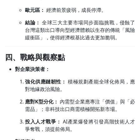
歐元區：
經濟前景疲弱，成長停滯。
結論：
全球三大主要市場同步面臨挑戰，侵蝕了
台灣這類出口導向型經濟體賴以生存的傳統「風險
緩衝區」，使得經濟根基比過去更加脆弱。
四、
戰略與觀察點
對企業決策者：
強化供應鏈韌性：
積極規劃產能全球化佈局，應
對地緣政治風險。
應對K型分化：
內需型企業應專注「價值」與「必
需品」；非科技出口商需積極開拓新市場。
投入人才戰爭：
AI產業爆發將引發高階技術人才
爭奪戰，須提前佈局。