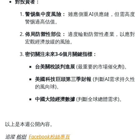
對投資者：
警惕集中度風險：
雖應側重AI供應鏈，但需高度
警惕過高估值。
佈局防禦性部位：
適度輪動防禦性產業，以應對
宏觀經濟放緩的風險。
密切關注未來3-6個月關鍵指標：
台美關稅談判進展
(最重要的市場催化劑)。
美國科技巨頭第三季財報
(判斷AI需求持久性
的風向球)。
中國大陸經濟數據
(判斷全球總體需求)。
以上是本週公開內容。
追蹤
榕樹
Facebook粉絲專頁