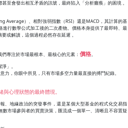
標甚至會發出相互矛盾的訊號，最終陷入「分析癱瘓」的困境 。
 Average）、相對強弱指數（RSI）還是MACD，其計算的基
格進行數學公式加工後的二次產物。價格本身提供了最即時、最
摘要或解讀，這個過程必然存在延遲 。
價格
我們專注於市場最根本、最核心的元素：
。
潔淨」。
注意力，你眼中所見，只有市場多空力量最直接的搏鬥紀錄。
：
緒與心理狀態的最終體現。
財報、地緣政治的突發事件，還是某個大型基金的程式化交易指
無數市場參與者的買賣決策，匯流成一個單一、清晰且不容置疑