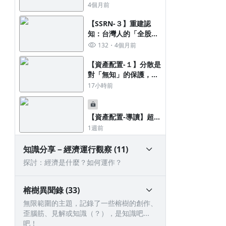
4個月前
【SSRN-３】重建認
知：台灣人的「全股票
進化論」
132
4個月前
【資產配置-１】分散是
對「無知」的保護，這
話只講一半
17小時前
【資產配置-導讀】超越
命格！極致中庸的投資
1週前
策略
知識分享－經濟運行觀察 (11)
探討：經濟是什麼？如何運作？
榕樹異聞錄 (33)
無限範圍的主題，記錄了一些榕樹的創作、
歪腦筋、見解或知識（？），是知識吧...
吧！