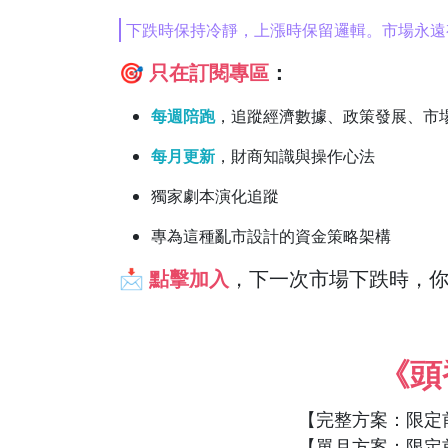
下跌時保持冷靜，上漲時保留邏輯。市場永遠
🎯
只在訂閱專區
：
每週陪跑
，追蹤經濟數據、政策發展、市
每月更新
，財商知識與操作心法
獨家劇本演化追蹤
專為這種亂市設計的資金策略架構
📩
點擊加入
，下一次市場下跌時，
《頭
【完整方案：限定
【單月方案：限定