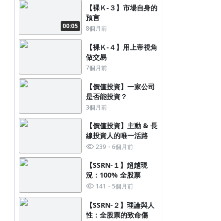
【裸Ｋ-３】市場自身的
預言
00:05
8個月前
【裸Ｋ-４】用上帝視角
做交易
7個月前
【價值投資】一家公司
是否能投資？
3個月前
【價值投資】主動 & 長
線投資人的唯一活路
239
6個月前
【SSRN-１】超越現
況：100% 全股票
141
5個月前
【SSRN-２】理論與人
性：全股票的致命傷