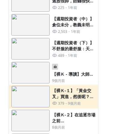
選股很帥，賠錢很快：
週期信仰建立指南
225
1年前
【週期投資者（中）】
倉位未分，教義未明：
恐懼源自火力不足
2,503
1年前
【週期投資者（下）】
不舒服的最舒服：天堂
門票地獄找
489
1年前
【裸Ｋ - 導讀】大師的
背叛：先人追求的交易
9個月前
聖杯
【裸Ｋ-１】「黃金交
叉」買進，然後呢？然
後就套牢了啊！
379
9個月前
【裸Ｋ-２】在追逐市場
之前...
8個月前