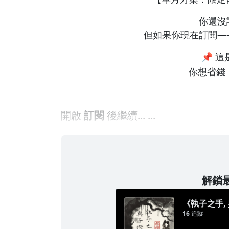
你還沒
但如果你現在訂閱—
📌 
你想省錢
開啟
訂閱
後繼續... ...
解鎖最
《執子之手,
16
追蹤
樹】