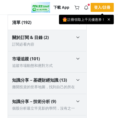
下載 App
登入/註冊
註冊領取上千元優惠券！
公告
清單
(192)
載 APP 領取獎勵，隨時吸收新知識
🌞 PPA 避暑津貼．冷氣房升級｜
手機掃描下載
關於訂閱 & 目錄 (2)
🥵 酷暑限時快閃｜單筆滿 NT$2,500 現
期間快閃活動
折 NT$300、再贈最高 2% 點數回饋！
2 天前
訂閱必看內容
🚀 酷暑來襲．偷偷在冷氣房升級 📈
⭐️ 【冷氣房進修 限時開跑】◾單筆滿
NT$2,500 現折 NT$300◾活動期間：即
查看全部
市場追蹤 (101)
日起 - 8/13（只有一週）-📣 酷暑季好康
\ 再加碼 /→ 點數回饋無上限🔥購買任一
追蹤市場動態和應對方式
課程 or 訂閱✅ 消費即享回饋 1% 點數
✅ 滿 $5,000 回饋 2% 點數🎁 此為 PPA
官方帳號 Line@ 專屬活動，加入好友👉
享有「渠道專屬活動」及「個人化推
知識分享－基礎財經知識 (13)
播」！
攤開投資的世界地圖，找到自己的所在
知識分享－技術分析 (9)
個股分析最立竿見影的學問，沒有之一