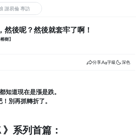
，然後呢？然後就套牢了啊！
下
【榕樹】
分享
字級
深色
都知道現在是漲是跌。
吧！別再抓轉折了。
Ｋ》系列首篇：