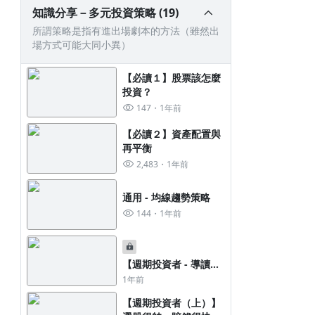
知識分享－多元投資策略 (19)
所謂策略是指有進出場劇本的方法（雖然出
場方式可能大同小異）
【必讀１】股票該怎麼
投資？
147
1年前
【必讀２】資產配置與
再平衡
2,483
1年前
通用 - 均線趨勢策略
144
1年前
【週期投資者 - 導讀】
算命去宮廟，改命找榕
1年前
樹
【週期投資者（上）】