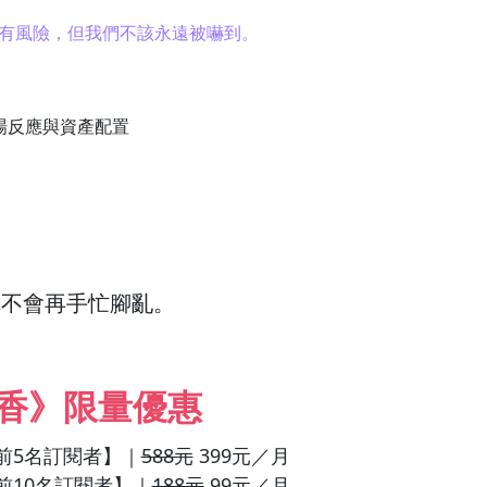
有風險，但我們不該永遠被嚇到。
場反應與資產配置
你不會再手忙腳亂。
香》限量優惠
前5名訂閱者】｜
588元
399元／月
前10名訂閱者】｜
188元
99元／月