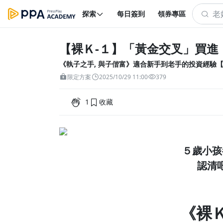
探索
每日簽到
領券專區
【裸Ｋ-１】「黃金交叉」買進
《執子之手, 與子偕富》適合新手到老手的投資經驗
限定方案
2025/10/29 11:00
379
1
收藏
５歲小孩
認清
《裸