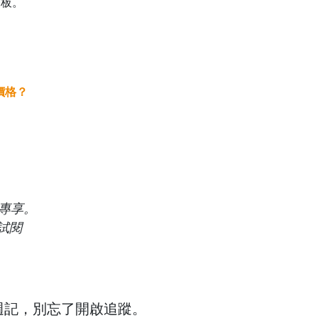
表板。
價格？
專享。
試閱
週記，別忘了開啟追蹤。