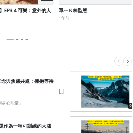
】EP3-4 可樂：意外的人
單一Ｋ棒型態
1年前
：正念與焦慮共處：擁抱等待
與身心能量」
0
福運作為一種可訓練的大腦