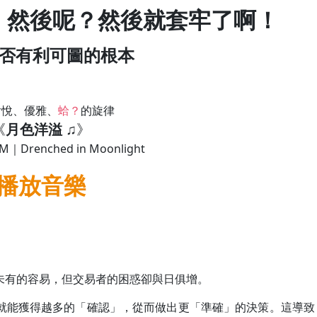
，然後呢？然後就套牢了啊！
否有利可圖的根本
愉悅、優雅、
蛤？
的旋律
《
月色洋溢
♫》
GM｜Drenched in Moonlight
播放音樂
未有的容易，但交易者的困惑卻與日俱增。
就能獲得越多的「確認」，從而做出更「準確」的決策。這導致