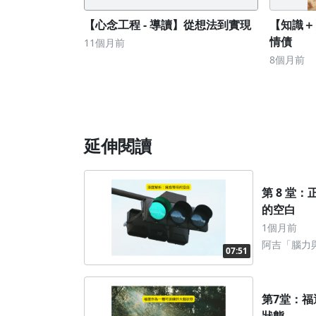
【心念工程 - 導讀】從想法到實現
【知識＋
情債
11個月前
8個月前
延伸閱讀
第 8 堂
的空白
1個月前
阿吉「腦力
07:51
第7堂：
狀態