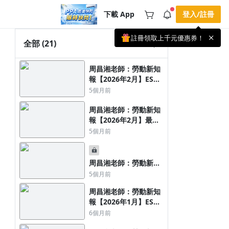
下載 App
登入/註冊
註冊領取上千元優惠券！
公告
全部
(21)
載 APP 領取獎勵，隨時吸收新知識
🌞 PPA 避暑津貼．冷氣房升級｜
手機掃描下載
周昌湘老師：勞動新知
🥵 酷暑限時快閃｜單筆滿 NT$2,500 現
期間快閃活動
報【2026年2月】ESG
折 NT$300、再贈最高 2% 點數回饋！
3 天前
永續治理新知
🚀 酷暑來襲．偷偷在冷氣房升級 📈
5個月前
⭐️ 【冷氣房進修 限時開跑】◾單筆滿
NT$2,500 現折 NT$300◾活動期間：即
查看全部
周昌湘老師：勞動新知
日起 - 8/13（只有一週）-📣 酷暑季好康
報【2026年2月】最高
\ 再加碼 /→ 點數回饋無上限🔥購買任一
課程 or 訂閱✅ 消費即享回饋 1% 點數
（行政）法院重要勞動
5個月前
✅ 滿 $5,000 回饋 2% 點數🎁 此為 PPA
判決要旨
官方帳號 Line@ 專屬活動，加入好友👉
享有「渠道專屬活動」及「個人化推
播」！
周昌湘老師：勞動新知
報【2026年2月】勞動
5個月前
法令
周昌湘老師：勞動新知
報【2026年1月】ESG
永續治理新知
6個月前