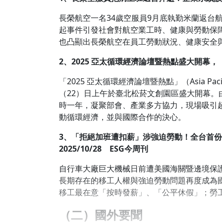
長榮航空一名34歲空服員9月底執勤米蘭返台
起事件引發社會對航空業工時、健康與勞動保
也凸顯出長榮航空在員工勞動狀況、健康安全
2、2025 亞太循環經濟論壇暨熱點盛大開幕，
「2025 亞太循環經濟論壇暨熱點」（Asia Pacific C
（22）日上午於臺北松菸文創園區盛大開幕
時一年，凝聚部會、產業多方協力，現場吸引超過
動循環經濟，並與國際合作的決心。
3、「拒絕加班遭扣薪」涉強迫勞動！全台首份
2025/10/28 ESG今周刊
自行車大廠巨大機械日前遭美國海關暨邊境保護
長期存在的移工人權與強迫勞動問題再度成為國
移工最在意「按時發薪」、「公平休假」；勞
（二）國外要聞