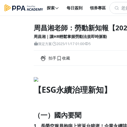
探索
每日簽到
領券專區
周昌湘老師：勞動新知報【202
周昌湘｜讓HR輕鬆掌握勞動法規即時脈動
限定方案
2025/11/17 01:00
5
拍手
收藏
【ESG永續治理新知】
（一）國內要聞
1、長榮空服員抱病上班返台猝逝！企業永續該如何