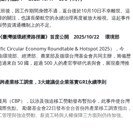
航班後，因工作期間身體不適，返台後於10月10日不幸離世。這
障的關注，也讓長榮航空的永續治理再度被放大檢視。這起事件
與勞資溝通機制上的不足。
《臺灣循環經濟路徑圖》首度公開 2025/10/22 環境部
ircular Economy Roundtable & Hotspot 2025），今
。由環境部、經濟部、農業部及循環台灣基金會共同主辦，籌備歷
來自 50 國，超過 500 人的產官學研代表與會，展現臺灣推
跨產業移工調查，3大建議促企業落實GRI永續準則
局（CBP），以涉及強迫移工勞動發布暫扣令，此事件使台灣
際焦點。 勵馨基金會22日發布全台首份跨產業移工調查指出，
工管理與強迫勞動、薪資工時與人權保障三方面則仍待加強。