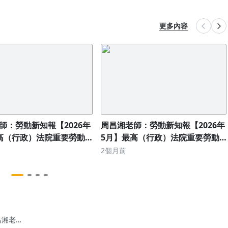
更多內容
師：勞動新知報【2026年
周昌湘老師：勞動新知報【2026年
高（行政）法院重要勞動
5月】最高（行政）法院重要勞動
判決要旨
2個月前
昌湘老