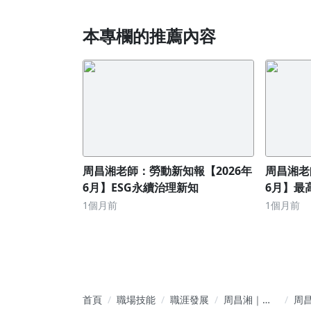
本專欄的推薦內容
周昌湘老師：勞動新知報【2026年
周昌湘老
6月】ESG永續治理新知
6月】最
判決要旨
1個月前
1個月前
首頁
職場技能
職涯發展
周昌湘｜讓
周