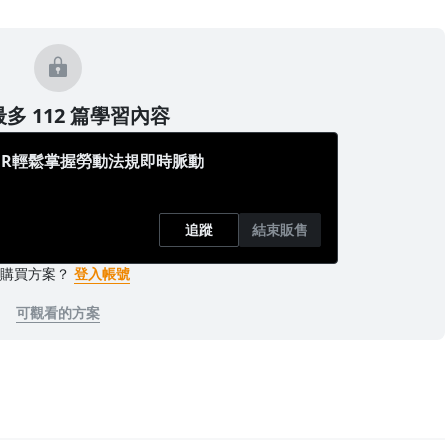
多 112 篇學習內容
HR輕鬆掌握勞動法規即時脈動
追蹤
結束販售
已購買方案？
登入帳號
可觀看的方案