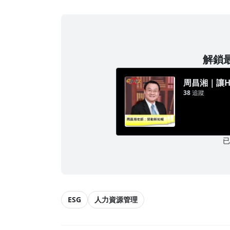
解鎖最
周昌湘｜讓
38
追蹤
ESG
人力資源管理