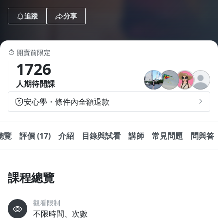
1.0x
追蹤
分享
0.75x
開賣前限定
1726
人期待開課
安心學・條件內全額退款
總覽
評價 (17)
介紹
目錄與試看
講師
常見問題
問與答
課程總覽
觀看限制
不限時間、次數