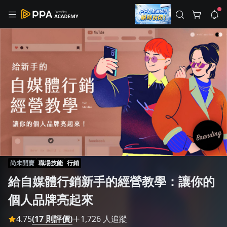
註冊領取 上千元優惠券！
公告
沒有描述
--:--
--:--
登入/註冊
🌞 PPA 避暑津貼．冷氣房升級｜期間快閃活動
🥵 酷暑限時快閃｜單筆滿 NT$2,500 現折 NT$300、再贈最高
2% 點數回饋！🚀 酷暑來襲．偷偷在冷氣房升級 📈⭐️ 【冷氣房
2 天前
進修 限時開跑】◾單筆滿 NT$2,500 現折 NT$300◾活動期間：
即日起 - 8/13（只有一週）-📣 酷暑季好康 \ 再加碼 /→ 點數回饋
返回播放器
無上限🔥購買任一課程 or 訂閱✅ 消費即享回饋 1% 點數✅ 滿
查看全部
$5,000 回饋 2% 點數🎁 此為 PPA 官方帳號 Line@ 專屬活動，加
1.0x
入好友👉 享有「渠道專屬活動」及「個人化推播」！
清除全部
追蹤列表
播放清單
播放速度
2.0x
尚未開賣
職場技能
行銷
沒有播放清單
給自媒體行銷新手的經營教學：讓你的
1.75x
去逛逛
個人品牌亮起來
1.5x
4.75
(17 則評價)
1,726 人追蹤
1.25x