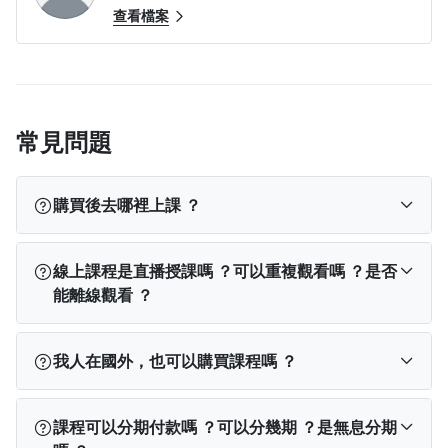
查看檔案
常見問題
購買後去哪裡上課 ？
訂閱完成後，您可以依使用裝置從以下位置找到課
線上課程是直播授課嗎 ？可以重複觀看嗎 ？是否
程：
能離線觀看 ？
PPA App
：登入 App → 點選下方「我的學習」→
查看「已開通」課程。
線上課程不是直播，所有內容（包含影片教學或文
我人在國外，也可以購買課程嗎 ？
電腦版網站
：登入 PPA → 點選右上角「
我的學
字教學）將會完整上架在平台上。
習
」→ 查看「已開通」課程。
購買後無論在電腦或手機 App 上，除有特別說明觀
可以，海外學員可使用 Visa、MasterCard、JCB 等信
手機版網站
：點左上角「≡」登入 → 再次點「≡」
看期間外，單課課程都能在平台續存期間 ，不限次
課程可以分期付款嗎 ？可以分幾期 ？是無息分期
用卡或金融卡購買課程（提醒：聯卡無法於海外使
→ 點選「我的學習」→ 查看「已開通」課程。
如
數觀看。