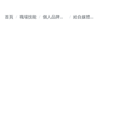
首頁
職場技能
個人品牌經
給自媒體行
營
銷新手的經
營教學：讓
你的個人品
牌亮起來