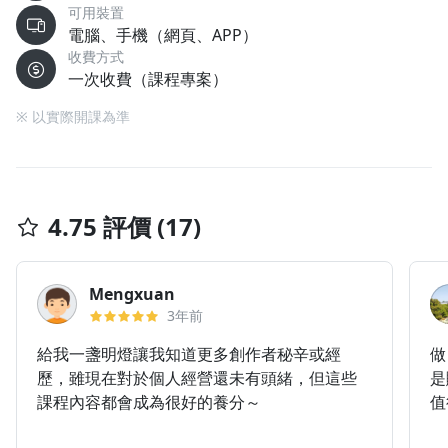
可用裝置
電腦、手機（網頁、APP）
收費方式
一次收費（課程專案）
※ 以實際開課為準
4.75 評價 (17)
Mengxuan
3年前
給我一盞明燈讓我知道更多創作者秘辛或經
做
歷，雖現在對於個人經營還未有頭緒，但這些
是
課程內容都會成為很好的養分～
值