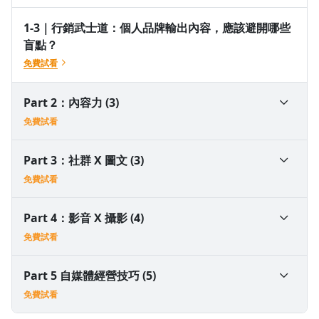
1-3｜行銷武士道：個人品牌輸出內容，應該避開哪些
盲點？
免費試看
Part 2：內容力 (3)
免費試看
沒有待播放的清單
2-1｜高效寫作力｜想透過寫作投資自己：但你得釐清
Part 3：社群 X 圖文 (3)
去逛逛
「個人」、「品牌」何者重要？
免費試看
免費試看
3-1｜ Domyweb FB 經營｜怎麼寫出成效超過95%的
Part 4：影音 X 攝影 (4)
2-2｜我是文案：如何規劃社群文案？內容架構的注意
貼文?
免費試看
事項
免費試看
免費試看
4-1｜用手機出好菜｜攝影的基本知識與觀念
Part 5 自媒體經營技巧 (5)
3-2｜IG社群圈粉經營策略｜社群帳號經營藍圖
免費試看
免費試看
2-3｜爆文寫作課｜意象系統：沒靈感時，我都這樣做
免費試看