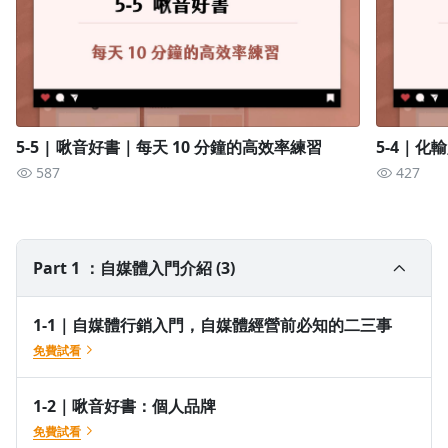
興趣也可以賺錢！
5-5 | 啾音好書｜每天 10 分鐘的高效率練習
5-4｜
有正職工作但仍想斜槓經營自己，增加被動收入
587
427
Part 1 ：自媒體入門介紹 (3)
1-1｜自媒體行銷入門，自媒體經營前必知的二三事
免費試看
新手經營好上手
1-2｜啾音好書：個人品牌
已經有個人品牌，但不知道要如何經營的人
免費試看