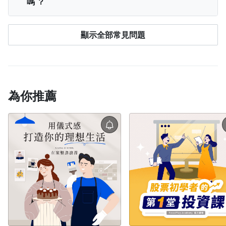
嗎 ？
用）。 不過目前海外無法下載 PressPlay Academy
果登入「我的學習」後仍找不到課程，可能是登入
由於專案內容之著作權歸屬創作者所有，系統也須
App，請透過
電腦版
或
手機網頁版
學習。
了不同帳號。
請先登出，回到登入頁面點選「
忘記
保持連線紀錄學習進度，因此無法下載文章、影片
單次購買付費課程、合購訂單，皆享有「3 期零利
購課帳號
」查詢正確帳號，或查看購買後的通知
顯示全部常見問題
或是離線觀看。
率」，分期付款僅限 國內發卡銀行，且 單筆滿
信，信中也會顯示您當時使用的信箱。
NT$1,500 以上 的訂單才可使用，目前支援的銀行包括
中國信託銀行
與
台新銀行
。 以上僅可於
電腦網頁版
＆
手機網頁版
使用，APP 用戶請使用
網頁版
購買才可
享有此優惠。
為你推薦