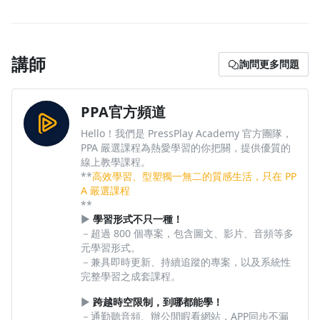
免費試看
4-2｜風景攝影全攻略 |風景攝影構圖：興趣點、引導
5-1｜Google Ads 必修課｜Google Ads 搜尋廣告必
3-3｜行銷武士道｜電商行銷│LINE行銷閉圈已然成
線、對比面
看指標
形，架構及流程又如何規劃？
免費試看
免費試看
講師
詢問更多問題
免費試看
4-3｜ONE PHOTO 心的攝影｜造型的構圖
5-2｜從０上手Facebook廣告操作｜新手注意！容易
不符合規範的廣告素材
免費試看
PPA官方頻道
免費試看
Hello！我們是 PressPlay Academy 官方團隊，
4-4｜GoPro 官方大使的動態攝影術｜如何拍出好故事
PPA 嚴選課程為熱愛學習的你把關，提供優質的
線上教學課程。
5-3｜子彈時間管理術｜破除時間管理的迷思
免費試看
**
高效學習、型塑獨一無二的質感生活，只在 PP
免費試看
A 嚴選課程
**
►
學習形式不只一種！
5-4｜化輸入為輸出｜高效輸出的五種框架
－超過 800 個專案，包含圖文、影片、音頻等多
免費試看
元學習形式。
－兼具即時更新、持續追蹤的專案，以及系統性
完整學習之成套課程。
5-5 | 啾音好書｜每天 10 分鐘的高效率練習
免費試看
►
跨越時空限制，到哪都能學！
－通勤聽音頻、辦公閒暇看網站，APP同步不漏