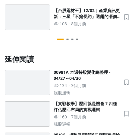
【台股題材王】12/02｜產業資訊更
新：三星「不簽長約」透露的漲價
訊號
108
8個月前
延伸閱讀
00981A 本週持股變化總整理 -
沒有待播放的清單
04/27～04/30
去逛逛
134
3個月前
飆股邏輯
【實戰教學】壓回就是機會？四種
評估壓回布局的實戰邏輯
160
7個月前
飆股邏輯
05/06 - 成熟製程追蹤回顧與市場驗