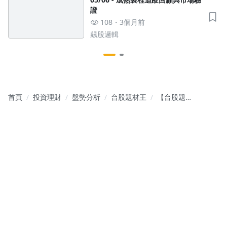
證
108
3個月前
飆股邏輯
首頁
投資理財
盤勢分析
台股題材王
【台股題材
王】12/02｜
數字會騙
人？當市場
在吵 Google
晶片下修
時，主力已
悄悄租廠押
注「時間」
的暴利