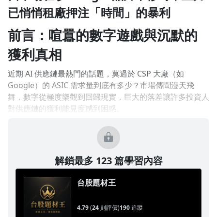
已悄悄租廠押注「時間」的暴利
1.0x
前言：喧囂的數字遊戲與沉默的
0.75x
獲利真相
近期 AI 供應鏈最熱門的話題，莫過於 CSP 大廠（如
Google）的 ASIC 需求量到底有多少？市場傳聞漫天飛
舞，數字從極度樂觀到回歸現實，巨大的落差讓許多投資人
對供應鏈的獲利能見度感到困惑。
解鎖最多 123 篇學習內容
台股題材王
4.79
(
24
則評價)
190
追蹤