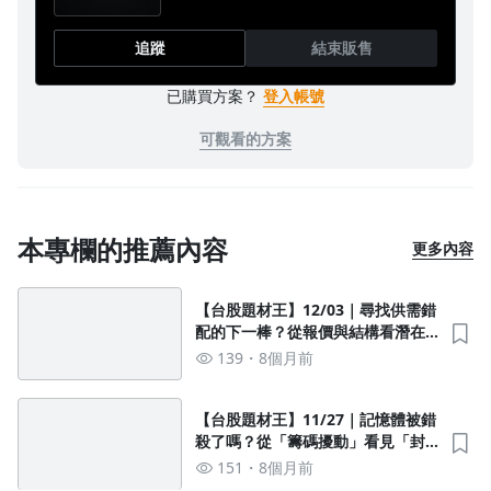
追蹤
結束販售
已購買方案？
登入帳號
可觀看的方案
本專欄的推薦內容
更多內容
【台股題材王】12/03｜尋找供需錯
配的下一棒？從報價與結構看潛在
質變
139
8個月前
【台股題材王】11/27｜記憶體被錯
殺了嗎？從「籌碼擾動」看見「封
盤前夕」的關鍵
151
8個月前