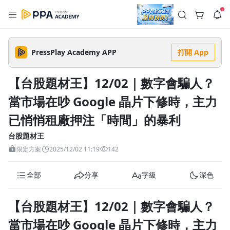
註冊領取 上千元優惠券！
公告
沒有描述
--:--
--:--
PressPlay Academy APP
打開 App
登入/註冊
🌞 PPA 避暑津貼．冷氣房升級｜期間快閃活動
🥵 酷暑限時快閃｜單筆滿 NT$2,500 現折 NT$300、再贈最高
【台股題材王】12/02｜數字會騙人？
2% 點數回饋！🚀 酷暑來襲．偷偷在冷氣房升級 📈⭐️ 【冷氣房
4 天前
進修 限時開跑】◾單筆滿 NT$2,500 現折 NT$300◾活動期間：
當市場在吵 Google 晶片下修時，主力
即日起 - 8/13（只有一週）-📣 酷暑季好康 \ 再加碼 /→ 點數回饋
返回播放器
無上限🔥購買任一課程 or 訂閱✅ 消費即享回饋 1% 點數✅ 滿
查看全部
$5,000 回饋 2% 點數🎁 此為 PPA 官方帳號 Line@ 專屬活動，加
已悄悄租廠押注「時間」的暴利
1.0x
入好友👉 享有「渠道專屬活動」及「個人化推播」！
清除全部
追蹤列表
播放清單
台股題材王
播放速度
限定方案
2025/12/02 11:19
142
2.0x
全部
分享
字級
深色
沒有播放清單
1.75x
去逛逛
1.5x
【台股題材王】12/02｜數字會騙人？
當市場在吵 Google 晶片下修時，主力
1.25x