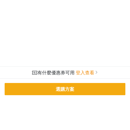
有什麼優惠券可用
登入查看
選購方案
PressPlay Academy
課程分類
品牌介紹
線上課程
投資理財
語言學習