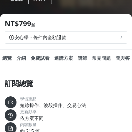
1.0x
0.75x
NT$799
起
安心學・條件內全額退款
總覽
介紹
免費試看
選購方案
講師
常見問題
問與答
訂閱總覽
學習重點
短線操作、波段操作、交易心法
更新頻率
依方案不同
內容數量
約 215 篇