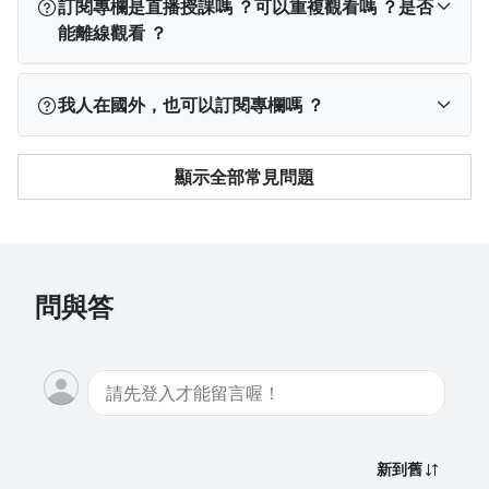
訂閱專欄是直播授課嗎 ？可以重複觀看嗎 ？是否
程：
能離線觀看 ？
PPA App
：登入 App → 點選下方「我的學習」→
查看「已開通」課程。
訂閱專欄不是直播，創作者會按照承諾內容每週或
我人在國外，也可以訂閱專欄嗎 ？
電腦版網站
：登入 PPA → 點選右上角「
我的學
每月更新教學，內容可包含影片、圖文。
習
」→ 查看「已開通」課程。
除有特別說明觀看期間外，訂閱後在訂閱的期間內
可以，海外學員可使用 Visa、MasterCard、JCB 等信
手機版網站
：點左上角「≡」登入 → 再次點「≡」
，不限次數觀看。
顯示全部常見問題
用卡或金融卡購買課程（提醒：聯卡無法於海外使
→ 點選「我的學習」→ 查看「已開通」課程。
如
由於專案內容之著作權歸屬創作者所有，系統也須
用）。
果登入「我的學習」後仍找不到課程，可能是登入
保持連線紀錄學習進度，因此無法下載文章、影片
了不同帳號。
請先登出，回到登入頁面點選「
忘記
或是離線觀看。
不過目前海外無法下載 PressPlay Academy App，請
購課帳號
」查詢正確帳號，或查看購買後的通知
透過
電腦版
或
手機網頁版
學習。
問與答
信，信中也會顯示您當時使用的信箱。
新到舊