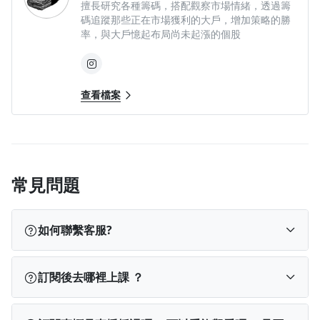
擅長研究各種籌碼，搭配觀察市場情緒，透過籌
碼追蹤那些正在市場獲利的大戶，增加策略的勝
率，與大戶憶起布局尚未起漲的個股
查看檔案
常見問題
如何聯繫客服?
PressPlay Academy 客服團隊主要以客服信箱
cs@pr
訂閱後去哪裡上課 ？
essplay.cc
及線上客服作為聯繫管道。
回覆時間為週一至週五 10:30-18:00，不含國定假日。
訂閱完成後，您可以依使用裝置從以下位置找到課