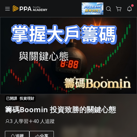
註冊領取 上千元優惠券！
公告
沒有描述
--:--
--:--
登入/註冊
🌞 PPA 避暑津貼．冷氣房升級｜期間快閃活動
🥵 酷暑限時快閃｜單筆滿 NT$2,500 現折 NT$300、再贈最高
2% 點數回饋！🚀 酷暑來襲．偷偷在冷氣房升級 📈⭐️ 【冷氣房
4 天前
進修 限時開跑】◾單筆滿 NT$2,500 現折 NT$300◾活動期間：
即日起 - 8/13（只有一週）-📣 酷暑季好康 \ 再加碼 /→ 點數回饋
返回播放器
無上限🔥購買任一課程 or 訂閱✅ 消費即享回饋 1% 點數✅ 滿
查看全部
$5,000 回饋 2% 點數🎁 此為 PPA 官方帳號 Line@ 專屬活動，加
1.0x
入好友👉 享有「渠道專屬活動」及「個人化推播」！
清除全部
追蹤列表
播放清單
播放速度
2.0x
已開課
投資理財
沒有播放清單
籌碼Boomin 投資致勝的關鍵心態
1.75x
去逛逛
1.5x
3 人學習
40 人追蹤
1.25x
追蹤
分享