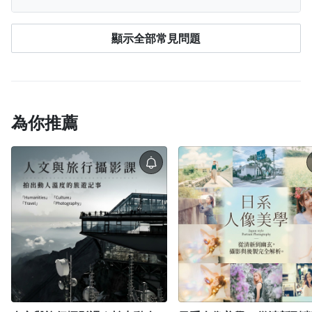
電腦版網站
：登入 PPA → 點選右上角「
我的學
字教學）將會完整上架在平台上。
習
」→ 查看「已開通」課程。
購買後無論在電腦或手機 App 上，除有特別說明觀
稅法辦理。平板依原廠供應時程寄送，請各
可以，海外學員可使用 Visa、MasterCard、JCB 等信
手機版網站
：點左上角「≡」登入 → 再次點「≡」
看期間外，單課課程都能在平台續存期間 ，不限次
顯示全部常見問題
位學員耐心等待。
用卡或金融卡購買課程（提醒：聯卡無法於海外使
→ 點選「我的學習」→ 查看「已開通」課程。
如
數觀看。
用）。 不過目前海外無法下載 PressPlay Academy
果登入「我的學習」後仍找不到課程，可能是登入
由於專案內容之著作權歸屬創作者所有，系統也須
App，請透過
電腦版
或
手機網頁版
學習。
了不同帳號。
請先登出，回到登入頁面點選「
忘記
保持連線紀錄學習進度，因此無法下載文章、影片
購課帳號
」查詢正確帳號，或查看購買後的通知
或是離線觀看。
信，信中也會顯示您當時使用的信箱。
為你推薦