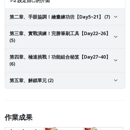
1-2 設定自己的介面
第二章、手眼協調！繪畫練功坊【Day5~21】 (7)
2-1 基礎形狀觀察與草稿線稿繪畫方式
第三章、實戰演練！完勝筆刷工具【Day22~26】
(5)
2-2 灰階明暗分析、筆刷使用
3-1 筆刷庫介紹
第四章、極速挑戰！功能組合秘笈【Day27~40】
(6)
2-3 色彩概念、色彩選擇、筆刷上色技巧
3-2 筆刷質感運用
4-1 快速繪畫功能 15 個
第五章、解鎖單元 (2)
2-4 圖層概念
3-3 自製筆刷＋實作繪畫技巧—水彩
4-2 功能組合應用-超快速做出甜點：切片蛋糕
5-1 Procreate 急救行動—常見問題（150人解鎖）
2-5 圖層屬性
3-4 自製筆刷＋實作繪畫技巧—蕾絲
4-3 功能組合應用-超快速畫出容器：酒瓶、盤子
5-2 節日插畫｜萬聖節黑貓、聖誕老公公（350人解
作業成果
2-6 構圖與透視
鎖）
3-5 自製筆刷＋實作繪畫技巧—雲彩
4-4 功能組合應用-超快速畫出寶石