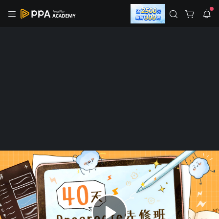
註冊領取 上千元優惠券！
公告
沒有描述
--:--
--:--
登入/註冊
🌞 PPA 避暑津貼．冷氣房升級｜期間快閃活動
🥵 酷暑限時快閃｜單筆滿 NT$2,500 現折 NT$300、再贈最高
2% 點數回饋！🚀 酷暑來襲．偷偷在冷氣房升級 📈⭐️ 【冷氣房
3 天前
進修 限時開跑】◾單筆滿 NT$2,500 現折 NT$300◾活動期間：
即日起 - 8/13（只有一週）-📣 酷暑季好康 \ 再加碼 /→ 點數回饋
返回播放器
無上限🔥購買任一課程 or 訂閱✅ 消費即享回饋 1% 點數✅ 滿
查看全部
$5,000 回饋 2% 點數🎁 此為 PPA 官方帳號 Line@ 專屬活動，加
1.0x
入好友👉 享有「渠道專屬活動」及「個人化推播」！
清除全部
追蹤列表
播放清單
播放速度
2.0x
Plus
已開課
職場技能
沒有播放清單
40天 Procreate 先修班！全功能懶人
1.75x
去逛逛
繪畫工具包
1.5x
1,025 人學習
123 人追蹤
1.25x