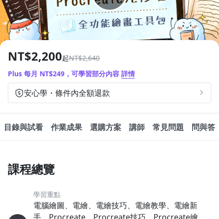
1.0x
追蹤
分享
0.75x
NT$2,200
起
NT$2,640
Plus 每月 NT$249，可學習部分內容
詳情
安心學・條件內全額退款
目錄與試看
作業成果
選購方案
講師
常見問題
問與答
課程總覽
學習重點
電腦繪圖、電繪、電繪技巧、電繪教學、電繪新
手、Procreate、Procreate技巧、Procreate繪