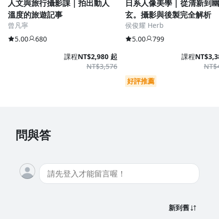
人文與旅行攝影課｜拍出動人
日系人像美學 | 從清新到
溫度的旅遊記事
玄。攝影與後製完全解析
曾凡寧
侯俊耀 Herb
5.00
680
5.00
799
課程
NT$2,980 起
課程
NT$3,3
NT$3,576
NT$
好評推薦
問與答
新到舊