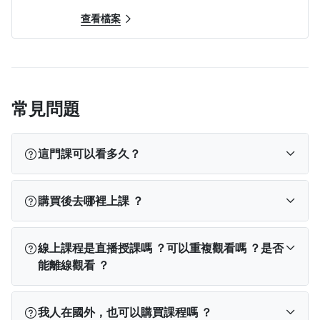
查看檔案
常見問題
抽獎活動注意事項
這門課可以看多久？
以上抽獎活動，不得重複中獎。
開課後，即可使用電腦、手機及平板登入上線上課，
購買後去哪裡上課 ？
以上獎品顏色隨機，主辦單位保有隨時修改
不用受到上課時間及地點的限制，皆可無限次數重複
及終止本活動的權利。
觀看課程內容。
訂閱完成後，您可以依使用裝置從以下位置找到課
線上課程是直播授課嗎 ？可以重複觀看嗎 ？是否
程：
預計 2023/02/14(二) 於 YOTTA 粉專＆本頁
能離線觀看 ？
面公布中獎名單，並說明領獎方式。
PPA App
：登入 App → 點選下方「我的學習」→
查看「已開通」課程。
線上課程不是直播，所有內容（包含影片教學或文
我人在國外，也可以購買課程嗎 ？
實體贈品限寄送台澎金馬，中獎稅需依所得