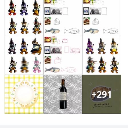
2-7 氛圍感光影
4-5 功能組合應用-快速製作質感/2種方式畫出金屬質
感
4-6 功能組合應用-快速製作貼紙描邊、植物描邊
+
291
沒有待播放的清單
去逛逛