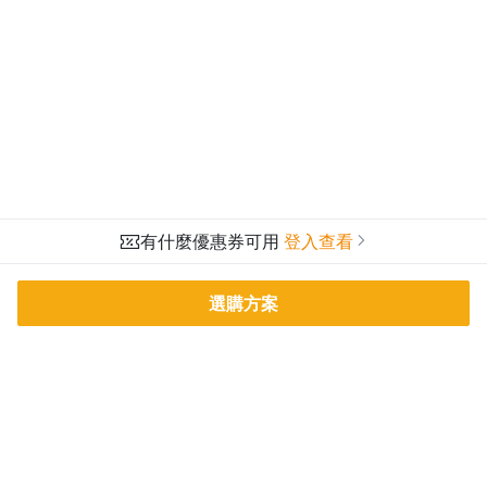
有什麼優惠券可用
登入查看
選購方案
PressPlay Academy
課程分類
品牌介紹
線上課程
投資理財
語言學習