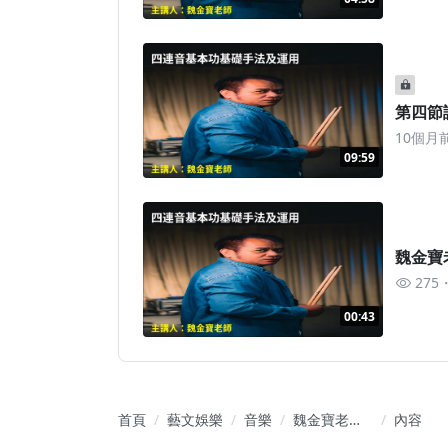
第四節
10個月
09:59
魏金寶老
275
00:43
首頁
藝文娛樂
音樂
魏金寶老師
內容
四連音基本