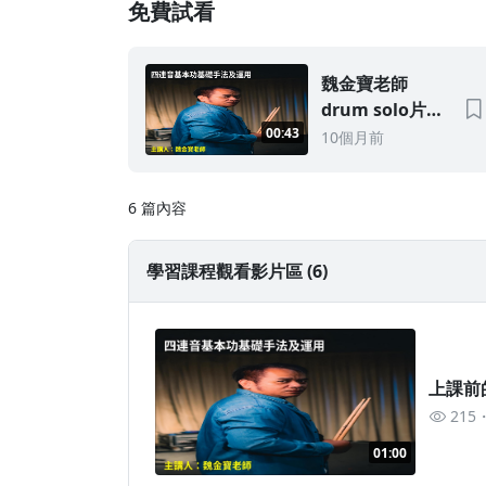
免費試看
魏金寶老師
drum solo片段
大家可以訂購課
00:43
10個月前
程學習
6 篇內容
學習課程觀看影片區 (6)
上課前
215
01:00