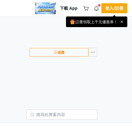
下載 App
登入/註冊
註冊領取上千元優惠券！
公告
載 APP 領取獎勵，隨時吸收新知識
🌞 PPA 避暑津貼．冷氣房升級｜
手機掃描下載
🥵 酷暑限時快閃｜單筆滿 NT$2,500 現
期間快閃活動
折 NT$300、再贈最高 2% 點數回饋！
4 天前
🚀 酷暑來襲．偷偷在冷氣房升級 📈
追蹤
⭐️ 【冷氣房進修 限時開跑】◾單筆滿
NT$2,500 現折 NT$300◾活動期間：即
查看全部
日起 - 8/13（只有一週）-📣 酷暑季好康
\ 再加碼 /→ 點數回饋無上限🔥購買任一
課程 or 訂閱✅ 消費即享回饋 1% 點數
✅ 滿 $5,000 回饋 2% 點數🎁 此為 PPA
官方帳號 Line@ 專屬活動，加入好友👉
享有「渠道專屬活動」及「個人化推
播」！