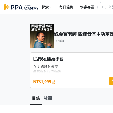
探索
每日簽到
領券專區
魏金寶老師 四連音基本功基
14
追蹤
現在開始學習
3 篇影音教學
高階錄音設備錄製
附中文字幕
無限次回放
NT$1,999
起
目錄
社團