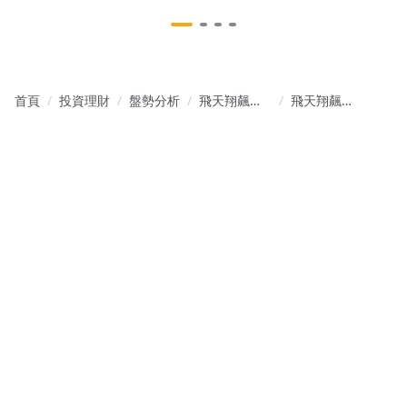
首頁
投資理財
盤勢分析
飛天翔飆的
飛天翔飆的
方程式 | 籌
方程式，改
碼解析×盤勢
版公告!!
觀察，練習
市場觀察力