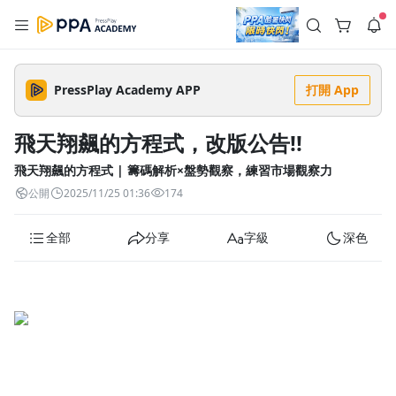
註冊領取 上千元優惠券！
公告
沒有描述
--:--
--:--
PressPlay Academy APP
打開 App
登入/註冊
🌞 PPA 避暑津貼．冷氣房升級｜期間快閃活動
🥵 酷暑限時快閃｜單筆滿 NT$2,500 現折 NT$300、再贈最高
飛天翔飆的方程式，改版公告!!
2% 點數回饋！🚀 酷暑來襲．偷偷在冷氣房升級 📈⭐️ 【冷氣房
2 天前
進修 限時開跑】◾單筆滿 NT$2,500 現折 NT$300◾活動期間：
即日起 - 8/13（只有一週）-📣 酷暑季好康 \ 再加碼 /→ 點數回饋
飛天翔飆的方程式 | 籌碼解析×盤勢觀察，練習市場觀察力
返回播放器
無上限🔥購買任一課程 or 訂閱✅ 消費即享回饋 1% 點數✅ 滿
查看全部
公開
2025/11/25 01:36
174
$5,000 回饋 2% 點數🎁 此為 PPA 官方帳號 Line@ 專屬活動，加
1.0x
入好友👉 享有「渠道專屬活動」及「個人化推播」！
清除全部
追蹤列表
播放清單
全部
分享
字級
深色
播放速度
2.0x
沒有播放清單
1.75x
去逛逛
1.5x
1.25x