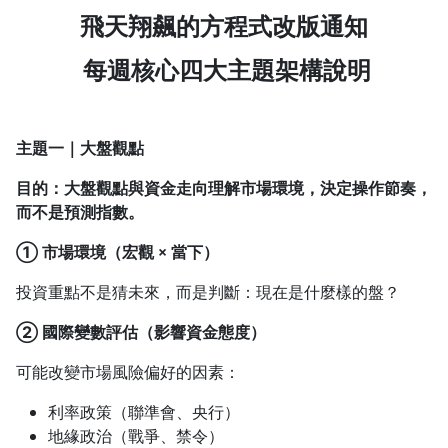
飛天翔飆的方程式改版通知
1.0x
每週核心四大主題架構說明
0.75x
主題一｜大盤觀點
目的：大盤觀點與資金走向理解市場環境，決定操作節奏，
而不是預測指數。
①
市場環境（宏觀 × 當下）
投資重點不是猜未來，而是判斷：現在是什麼樣的盤？
②
國際變數評估（影響資金態度）
可能改變市場風險偏好的因素：
利率政策（聯準會、央行）
地緣政治（戰爭、禁令）