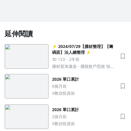
延伸閱讀
⚡️ 2024/07/29【腫材整理】【籌
碼面】法人總整理 ⚡️
123
2年前
腫材股海遨遊 - 擺脫散戶思維 領先
布局 解鎖主力密碼 出奇制勝
2026 單口累計
6個月前
V教頭投資術
2026 單口累計
2個月前
V教頭投資術