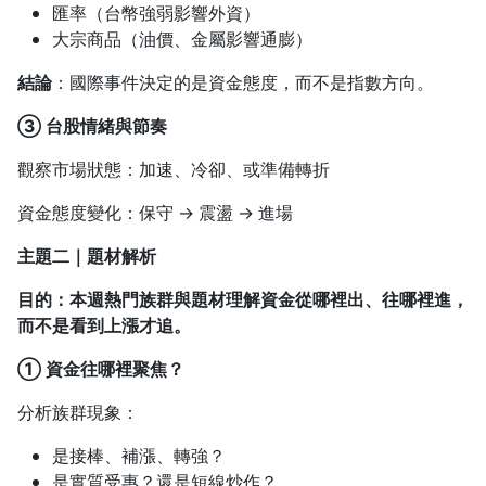
匯率（台幣強弱影響外資）
大宗商品（油價、金屬影響通膨）
結論
：國際事件決定的是資金態度，而不是指數方向。
③
台股情緒與節奏
觀察市場狀態：加速、冷卻、或準備轉折
資金態度變化：保守 → 震盪 → 進場
主題二｜題材解析
目的：本週熱門族群與題材理解資金從哪裡出、往哪裡進，
而不是看到上漲才追。
①
資金往哪裡聚焦？
分析族群現象：
是接棒、補漲、轉強？
是實質受惠？還是短線炒作？