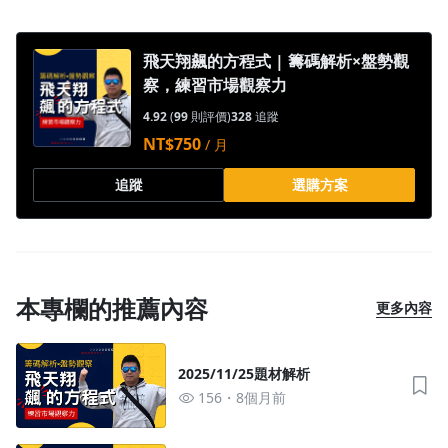
飛天翔飆的方程式 | 籌碼解析×盤勢觀
察，練習市場觀察力
4.92
(
99
則評價)
328
追蹤
NT$750
/ 月
追蹤
選購方案
本專欄的推薦內容
更多內容
2025/11/25題材解析
156
8個月前
沒有待播放的清單