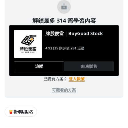
解鎖最多 314 篇學習內容
牌股便當｜BuyGood Stock
4.92
(
25
則評價)
281
追蹤
追蹤
結束販售
已購買方案？
登入帳號
可觀看的方案
🍟薯條點點名