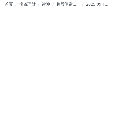
首頁
投資理財
當沖
牌股便當｜
2025.09.19【薯
BuyGood
條】點點名
Stock
🧐