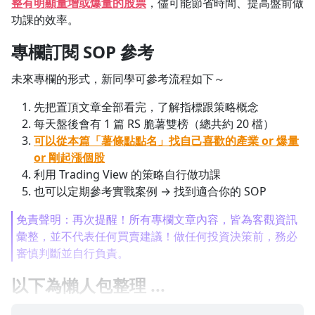
整有明顯量增或爆量的股票
，儘可能節省時間、提高盤前做
功課的效率。
1.0x
專欄訂閱 SOP 參考
0.75x
未來專欄的形式，新同學可參考流程如下～
先把置頂文章全部看完，了解指標跟策略概念
每天盤後會有 1 篇 RS 脆薯雙榜（總共約 20 檔）
可以從本篇「薯條點點名」找自己喜歡的產業 or 爆量
or 剛起漲個股
利用 Trading View 的策略自行做功課
也可以定期參考實戰案例 → 找到適合你的 SOP
免責聲明：再次提醒！所有專欄文章內容，皆為客觀資訊
彙整，並不代表任何買賣建議！做任何投資決策前，務必
審慎判斷並自行負責。
以下為懶人包整理 ...