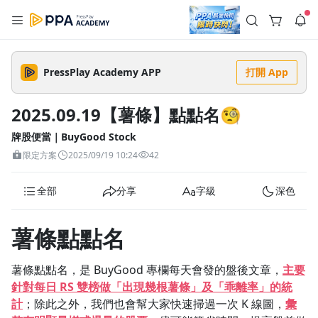
註冊領取 上千元優惠券！
公告
沒有描述
--:--
--:--
PressPlay Academy APP
打開 App
登入/註冊
🌞 PPA 避暑津貼．冷氣房升級｜期間快閃活動
🥵 酷暑限時快閃｜單筆滿 NT$2,500 現折 NT$300、再贈最高
2025.09.19【薯條】點點名🧐
2% 點數回饋！🚀 酷暑來襲．偷偷在冷氣房升級 📈⭐️ 【冷氣房
2 天前
進修 限時開跑】◾單筆滿 NT$2,500 現折 NT$300◾活動期間：
即日起 - 8/13（只有一週）-📣 酷暑季好康 \ 再加碼 /→ 點數回饋
牌股便當｜BuyGood Stock
返回播放器
無上限🔥購買任一課程 or 訂閱✅ 消費即享回饋 1% 點數✅ 滿
查看全部
限定方案
2025/09/19 10:24
42
$5,000 回饋 2% 點數🎁 此為 PPA 官方帳號 Line@ 專屬活動，加
1.0x
入好友👉 享有「渠道專屬活動」及「個人化推播」！
清除全部
追蹤列表
播放清單
全部
分享
字級
深色
播放速度
2.0x
薯條點點名
沒有播放清單
1.75x
去逛逛
薯條點點名，是 BuyGood 專欄每天會發的盤後文章，
主要
1.5x
針對每日 RS 雙榜做「出現幾根薯條」及
「乖離率」
的統
計
；除此之外，我們也會幫大家快速掃過一次 K 線圖，
彙
1.25x