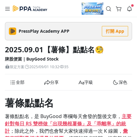
註冊領取 上千元優惠券！
公告
沒有描述
--:--
--:--
PressPlay Academy APP
打開 App
登入/註冊
🌞 PPA 避暑津貼．冷氣房升級｜期間快閃活動
🥵 酷暑限時快閃｜單筆滿 NT$2,500 現折 NT$300、再贈最高
2025.09.01【薯條】點點名🧐
2% 點數回饋！🚀 酷暑來襲．偷偷在冷氣房升級 📈⭐️ 【冷氣房
4 天前
進修 限時開跑】◾單筆滿 NT$2,500 現折 NT$300◾活動期間：
即日起 - 8/13（只有一週）-📣 酷暑季好康 \ 再加碼 /→ 點數回饋
牌股便當｜BuyGood Stock
返回播放器
無上限🔥購買任一課程 or 訂閱✅ 消費即享回饋 1% 點數✅ 滿
查看全部
限定方案
2025/09/01 10:32
35
$5,000 回饋 2% 點數🎁 此為 PPA 官方帳號 Line@ 專屬活動，加
1.0x
入好友👉 享有「渠道專屬活動」及「個人化推播」！
清除全部
追蹤列表
播放清單
全部
分享
字級
深色
播放速度
2.0x
薯條點點名
沒有播放清單
1.75x
去逛逛
薯條點點名，是 BuyGood 專欄每天會發的盤後文章，
主要
1.5x
針對每日 RS 雙榜做「出現幾根薯條」及
「乖離率」
的統
計
；除此之外，我們也會幫大家快速掃過一次 K 線圖，
彙
1.25x