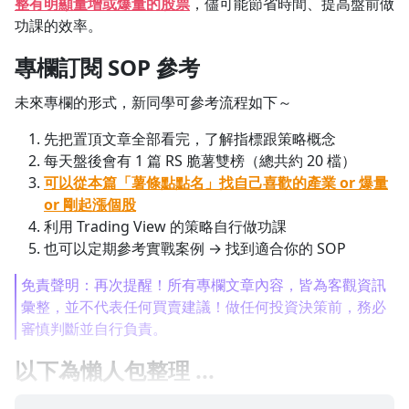
整有明顯量增或爆量的股票
，儘可能節省時間、提高盤前做
功課的效率。
1.0x
專欄訂閱 SOP 參考
0.75x
未來專欄的形式，新同學可參考流程如下～
先把置頂文章全部看完，了解指標跟策略概念
每天盤後會有 1 篇 RS 脆薯雙榜（總共約 20 檔）
可以從本篇「薯條點點名」找自己喜歡的產業 or 爆量
or 剛起漲個股
利用 Trading View 的策略自行做功課
也可以定期參考實戰案例 → 找到適合你的 SOP
免責聲明：再次提醒！所有專欄文章內容，皆為客觀資訊
彙整，並不代表任何買賣建議！做任何投資決策前，務必
審慎判斷並自行負責。
以下為懶人包整理 ...