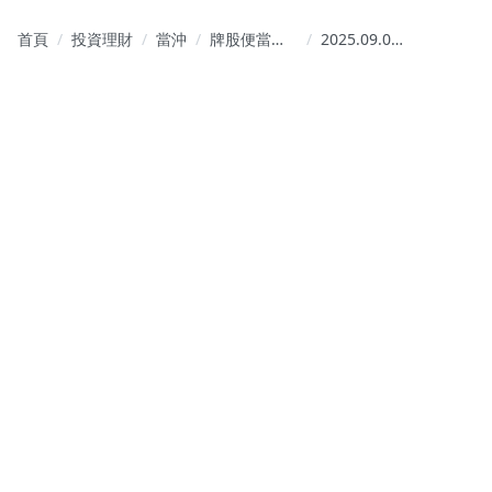
首頁
投資理財
當沖
牌股便當｜
2025.09.01【薯
BuyGood
條】點點名
Stock
🧐