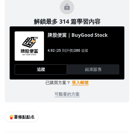
解鎖最多 314 篇學習內容
牌股便當｜BuyGood Stock
4.92
(
25
則評價)
280
追蹤
追蹤
結束販售
已購買方案？
登入帳號
可觀看的方案
🍟薯條點點名