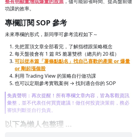
整有明顯量增或爆量的股票
，儘可能節省時間、提高盤前做
功課的效率。
1.0x
專欄訂閱 SOP 參考
0.75x
未來專欄的形式，新同學可參考流程如下～
先把置頂文章全部看完，了解指標跟策略概念
每天盤後會有 1 篇 RS 脆薯雙榜（總共約 20 檔）
可以從本篇「薯條點點名」找自己喜歡的產業 or 爆量
or 剛起漲個股
利用 Trading View 的策略自行做功課
也可以定期參考實戰案例 → 找到適合你的 SOP
免責聲明：再次提醒！所有專欄文章內容，皆為客觀資訊
彙整，並不代表任何買賣建議！做任何投資決策前，務必
審慎判斷並自行負責。
以下為懶人包整理 ...