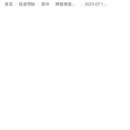
首頁
投資理財
當沖
牌股便當｜
2025.07.16【薯
BuyGood
條】點點名
Stock
🧐