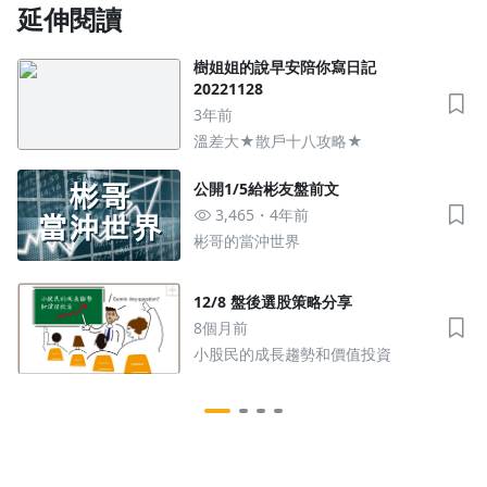
延伸閱讀
樹姐姐的說早安陪你寫日記
20221128
3年前
溫差大★散戶十八攻略★
公開1/5給彬友盤前文
3,465
4年前
彬哥的當沖世界
12/8 盤後選股策略分享
8個月前
小股民的成長趨勢和價值投資