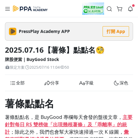
註冊領取 上千元優惠券！
公告
沒有描述
--:--
--:--
PressPlay Academy APP
打開 App
登入/註冊
🌞 PPA 避暑津貼．冷氣房升級｜期間快閃活動
🥵 酷暑限時快閃｜單筆滿 NT$2,500 現折 NT$300、再贈最高
2025.07.16【薯條】點點名🧐
2% 點數回饋！🚀 酷暑來襲．偷偷在冷氣房升級 📈⭐️ 【冷氣房
2 天前
進修 限時開跑】◾單筆滿 NT$2,500 現折 NT$300◾活動期間：
即日起 - 8/13（只有一週）-📣 酷暑季好康 \ 再加碼 /→ 點數回饋
牌股便當｜BuyGood Stock
返回播放器
無上限🔥購買任一課程 or 訂閱✅ 消費即享回饋 1% 點數✅ 滿
查看全部
限定方案
2025/07/16 11:04
50
$5,000 回饋 2% 點數🎁 此為 PPA 官方帳號 Line@ 專屬活動，加
1.0x
入好友👉 享有「渠道專屬活動」及「個人化推播」！
清除全部
追蹤列表
播放清單
全部
分享
字級
深色
播放速度
2.0x
薯條點點名
沒有播放清單
1.75x
去逛逛
薯條點點名，是 BuyGood 專欄每天會發的盤後文章，
主要
1.5x
針對每日 RS 雙榜做「出現幾根薯條」及
「乖離率」
的統
計
；除此之外，我們也會幫大家快速掃過一次 K 線圖，
彙
1.25x