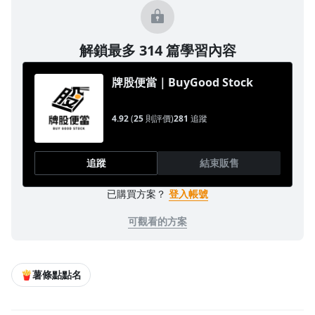
解鎖最多 314 篇學習內容
牌股便當｜BuyGood Stock
4.92
(
25
則評價)
281
追蹤
追蹤
結束販售
已購買方案？
登入帳號
可觀看的方案
🍟薯條點點名