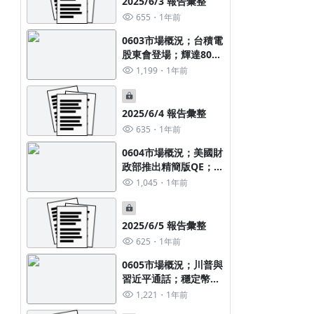
2025/6/3 報告彙整
家差距比擴大；美股散
655
1年前
戶動能降低
0603市場概況；台積電
股東會登場；輝達800V
HVDC架構；標普500
1,199
1年前
企業獲利概況；被法人
上修盈餘的產業族群分
布
2025/6/4 報告彙整
635
1年前
0604市場概況；美國財
政部推出精簡版QE；德
國股市市值；美元30年
1,045
1年前
來最弱的走勢；新興市
場2024-2025年國際資
金流向；重電族群：台
2025/6/5 報告彙整
電各項設備與工程占
625
1年前
比，外籍移工舒緩下半
年人力缺口
0605市場概況；川普與
習近平通話；穩定幣市
值高速成長；外資對新
1,221
1年前
興市場的看法；美債市