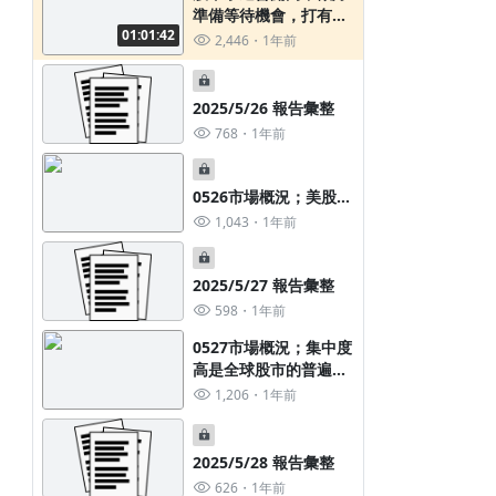
準備等待機會，打有把
01:01:42
握的仗，而不是衝動盲
2,446
1年前
目；本周教學重點
2025/5/26 報告彙整
768
1年前
0526市場概況；美股休
市指數進入震盪；全球
1,043
1年前
各國中央銀行每季淨購
買黃金的數量；溫和通
膨可望為歐洲央行提供
2025/5/27 報告彙整
降息提供空間；美國企
598
1年前
業資本支出低於市場預
0527市場概況；集中度
期
高是全球股市的普遍現
象；塑化產品報價更
1,206
1年前
新；輝達將公布財報法
說展望；Computex
2025已經落幕可以看到
2025/5/28 報告彙整
什麼新東西？端午前夕
626
1年前