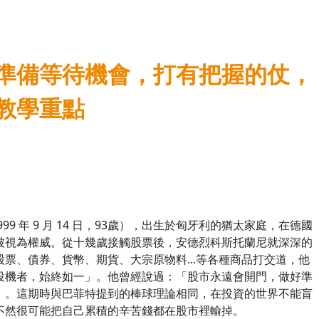
準備等待機會，打有把握的仗，
教學重點
 1999 年 9 月 14 日，93歲），出生於匈牙利的猶太家庭，在德國
被視為權威。從十幾歲接觸股票後，安德烈科斯托蘭尼就深深的
票、債券、貨幣、期貨、大宗原物料...等各種商品打交道，他
投機者，始終如一」。他曾經說過：「股市永遠會開門，做好準
」。這期時與巴菲特提到的棒球理論相同，在投資的世界不能盲
不然很可能把自己累積的辛苦錢都在股市裡輸掉。