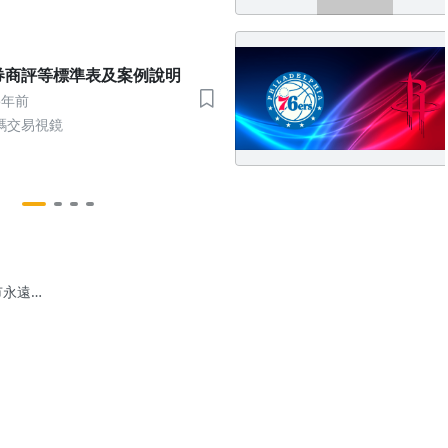
家券商評等標準表及案例說明
5年前
碼交易視鏡
市永遠會
門，做好
備等待機
，打有把
的仗，而
是衝動盲
；本周教
重點