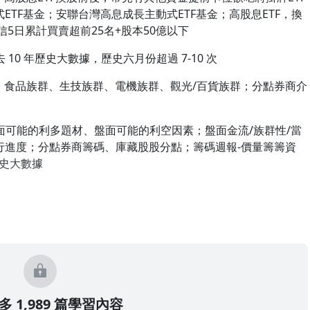
式ETF基金；安聯台灣高息成長主動式ETF基金；高股息ETF，換
信5日累計買賣超前25名+股本50億以下
 10 年歷史大數據，歷史六月份超過 7-10 次
分類：食品族群、生技族群、電機族群、觀光/百貨族群；分點券商介
盤面可能的利多題材、盤面可能的利空因素；盤面金流/族群性/當
行進度；分點券商籌碼、庫藏股股分點；籌碼週報-價量籌籌資
歷史大數據
 1,989 篇學習內容