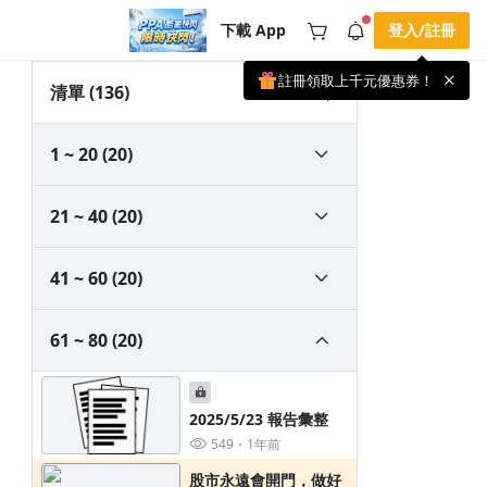
下載 App
登入/註冊
註冊領取上千元優惠券！
公告
清單
(136)
載 APP 領取獎勵，隨時吸收新知識
🌞 PPA 避暑津貼．冷氣房升級｜
手機掃描下載
1 ~ 20 (20)
🥵 酷暑限時快閃｜單筆滿 NT$2,500 現
期間快閃活動
折 NT$300、再贈最高 2% 點數回饋！
1 天前
🚀 酷暑來襲．偷偷在冷氣房升級 📈
⭐️ 【冷氣房進修 限時開跑】◾單筆滿
21 ~ 40 (20)
NT$2,500 現折 NT$300◾活動期間：即
查看全部
日起 - 8/13（只有一週）-📣 酷暑季好康
\ 再加碼 /→ 點數回饋無上限🔥購買任一
課程 or 訂閱✅ 消費即享回饋 1% 點數
41 ~ 60 (20)
✅ 滿 $5,000 回饋 2% 點數🎁 此為 PPA
官方帳號 Line@ 專屬活動，加入好友👉
享有「渠道專屬活動」及「個人化推
61 ~ 80 (20)
播」！
2025/5/23 報告彙整
549
1年前
股市永遠會開門，做好