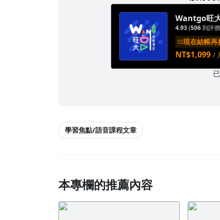
Wantgo
4.93
(
506
則評價
現在結帳再折
NT$1,099
/ 
學習焦點/語音課程文章
本專欄的推薦內容