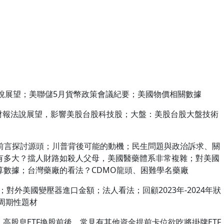
A財報法說展望；美聯儲5月貨幣政策會議紀要；美國物價相關數據
VDA財報法說展望，影響美股台股科技股；大盤：美股台股大盤技術
？前言探討源頭；川普背後可能的動機；民生問題與政治訴求、關
有多大？擋人財路如殺人父母，美國醫藥體系非常複雜；對美國
算數據；台灣藥廠的看法？CDMO龍頭、困難學名藥廠
；對外美國變壓器進口金額；法人看法；回顧2023年-2024年狀
天周期性題材
牌前，高股息ETF換股前後，常見有其他資金提前卡位欲吃將掛牌ETF