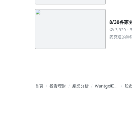
8/30各
3,929
麥克連的籌
首頁
投資理財
產業分析
Wantgo旺大
股
財經筆記-股
開
市教學基地
準
會
握
不
目
學