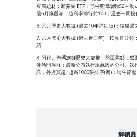
豆腐題材；新募集 ETF；野村臺灣增強50主動
股6月換股潮；殖利率排行前100；過去一周投
6. 六月歷史大數據 (過去10年詳細版)：復盤過去
7. 六月歷史大數據 (過去近三年)，按族群
紹
8. 附錄、籌碼族群歷史大數據：盤面焦點；
沖熱門族群；最新公布執行庫藏股的公司、執
訊，外資買超+超過1000張排序(週)；端午節
解鎖最多