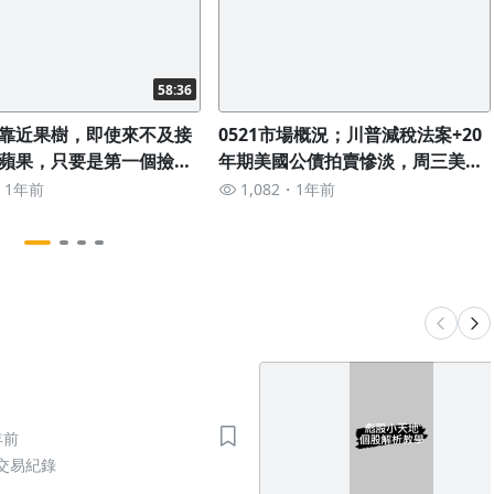
58:36
靠近果樹，即使來不及接
0521市場概況；川普減稅法案+20
蘋果，只要是第一個撿起
年期美國公債拍賣慘淡，周三美股
好；本周教學重點
美元美債下跌；七國集團討論對低
1年前
1,082
1年前
價中國產品徵收關稅；外匯交易員
對美元看法；華爾街更依賴前瞻指
引；新台幣升值
年前
交易紀錄