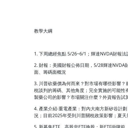
教學大綱
1. 下周總經焦點 5/26~6/1；輝達NVD
2. 財報：美國財報公佈日期，5/28輝達N
面、籌碼面概況
3. 川普砍藥價為何而來？對市場有哪些影響
稅談判的籌碼、其他角度；完全實施的可能性
製藥公司的影響？市場關注什麼？外資報告試
4. 產業介紹-重電產業：對內大南方新矽谷計劃
況；目前2025年受到川普關稅政策影響；夏
5. 新募集ETF、高股息ETF換股：新ETF掛