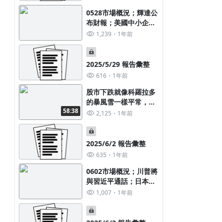
的騰落指標
0528市場概況；輝達公
布財報；美國中小企業
財報提前囤貨效應發
1,239
1年前
酵；美國上市企業財報
會議提到AI次數下降；
日本債券殖利率；美國
2025/5/29 報告彙整
10Y殖利率模型；生
616
1年前
技、PCB族群
股市下跌就像科羅拉多
的暴風雪一樣平常，如
58:38
果你有準備，它並不能
2,125
1年前
傷害你；本周教學重點
2025/6/2 報告彙整
635
1年前
0602市場概況；川普將
與習近平通話；日本通
脹數據、糧食價格、
1,007
1年前
BOJ升息步調；俄國正
在陷入真正的麻煩；美
國房地產市場，買家賣