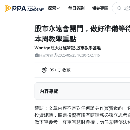
探索
每日簽到
領券專區
股市永遠會開門，做好準備等
本周教學重點
Wantgo旺大財經筆記-股市教學基地
限定方案
2025/05/25 16:30
2,446
99+
收藏
內容導覽
股市永遠會開門，做好準備等待機會，打有把
警語：文章內容不是對任何證券作買賣邀約，
投資建議，股票投資有賺有賠請務必獨立思考
做下單參考，尊重智慧財產權，勿任意轉傳法