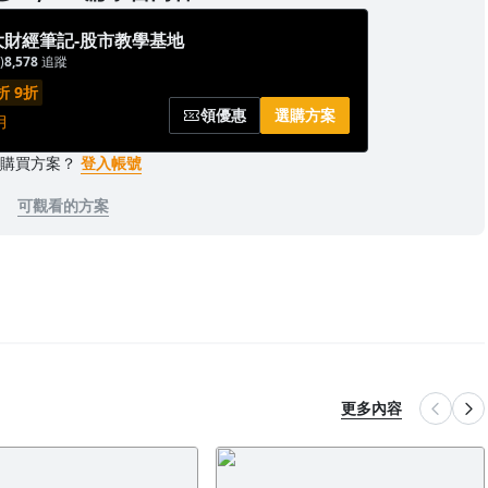
旺大財經筆記-股市教學基地
)
8,578
追蹤
 9折
領優惠
選購方案
月
已購買方案？
登入帳號
可觀看的方案
更多內容