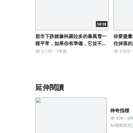
58:38
股市下跌就像科羅拉多的暴風雪一
你要盡量
樣平常，如果你有準備，它並不能
住掉落的
傷害你；本周教學重點
來的人就
2,125
1年前
2,523
延伸閱讀
神奇指標
634
6
Az期貨程式