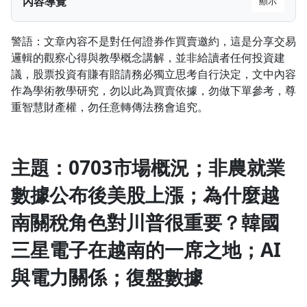
內容導覽
顯示
1.0x
主題：0703市場概況；非農就業數據公布後美股上漲；為
警語：文章內容不是對任何證券作買賣邀約，這是分享交易
什麼越南關稅角色對川普很重要？韓國三星電子在越南的
0.75x
邏輯的觀察心得與教學概念講解，並非給讀者任何投資建
一席之地；AI與電力關係；復盤數據
議，股票投資有賺有賠請務必獨立思考自行決定，文中內容
一、股市概況
作為學術教學研究，勿以此為買賣依據，勿做下單參考，尊
✔台股概況
重智慧財產權，勿任意轉傳法務會追究。
主題：0703市場概況；非農就業
數據公布後美股上漲；為什麼越
南關稅角色對川普很重要？韓國
三星電子在越南的一席之地；AI
與電力關係；復盤數據