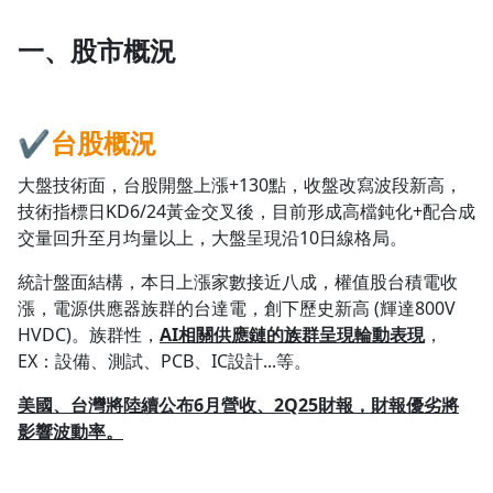
一、股市概況
✔台股
概況
大盤技術面，台股開盤上漲+130點，收盤改寫波段新高，
技術指標日KD6/24黃金交叉後，目前形成高檔鈍化+配合成
交量回升至月均量以上，大盤呈現沿10日線格局。
統計盤面結構，本日上漲家數接近八成，權值股台積電收
漲，電源供應器族群的台達電，創下歷史新高 (輝達800V
HVDC)。族群性，
AI相關供應鏈的族群呈現輪動表現
，
EX：設備、測試、PCB、IC設計...等。
美國、台灣將陸續公布6月營收、2Q25財報，財報優劣將
影響波動率。