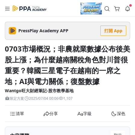
註冊領取 上千元優惠券！
公告
沒有描述
--:--
--:--
PressPlay Academy APP
打開 App
登入/註冊
🌞 PPA 避暑津貼．冷氣房升級｜期間快閃活動
🥵 酷暑限時快閃｜單筆滿 NT$2,500 現折 NT$300、再贈最高
0703市場概況；非農就業數據公布後美
2% 點數回饋！🚀 酷暑來襲．偷偷在冷氣房升級 📈⭐️ 【冷氣房
3 天前
進修 限時開跑】◾單筆滿 NT$2,500 現折 NT$300◾活動期間：
股上漲；為什麼越南關稅角色對川普很
即日起 - 8/13（只有一週）-📣 酷暑季好康 \ 再加碼 /→ 點數回饋
返回播放器
無上限🔥購買任一課程 or 訂閱✅ 消費即享回饋 1% 點數✅ 滿
查看全部
$5,000 回饋 2% 點數🎁 此為 PPA 官方帳號 Line@ 專屬活動，加
重要？韓國三星電子在越南的一席之
1.0x
入好友👉 享有「渠道專屬活動」及「個人化推播」！
清除全部
追蹤列表
播放清單
地；AI與電力關係；復盤數據
播放速度
Wantgo旺大財經筆記-股市教學基地
2.0x
限定方案
2025/07/04 00:06
1,107
沒有播放清單
1.75x
去逛逛
清單
分享
字級
深色
1.5x
1.25x