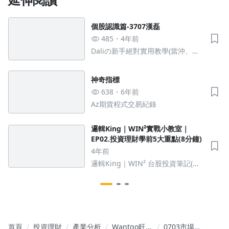
個股認識篇-3707漢磊
485
4年前
Daliの新手絕對實用教學(當沖、波
段、技術分析)
神奇指標
638
6年前
Az期貨程式交易紀錄
邏輯King｜WIN²實戰小教室｜
EP02.投資理財學前5大重點(8分鐘)
4年前
邏輯King｜WIN² 台股投資筆記(訂
閱)
首頁
投資理財
產業分析
Wantgo旺大
0703市場概