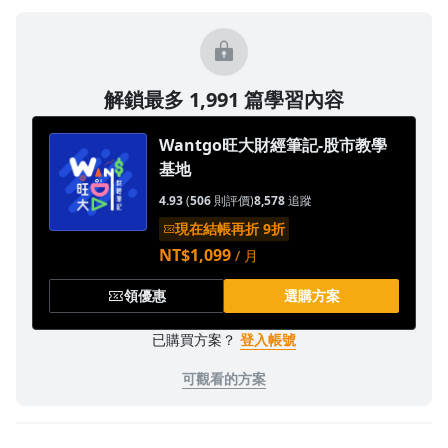
解鎖最多 1,991 篇學習內容
Wantgo旺大財經筆記-股市教學
沒有待播放的清單
基地
去逛逛
4.93
(
506
則評價)
8,578
追蹤
現在結帳再折 9折
NT$1,099
/ 月
領優惠
選購方案
已購買方案？
登入帳號
可觀看的方案