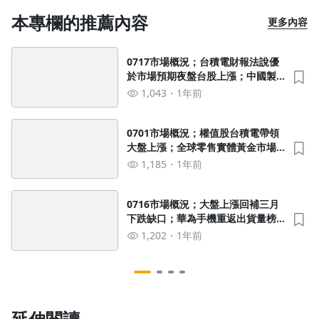
本專欄的推薦內容
更多內容
0717市場概況；台積電財報法說優
於市場預期夜盤台股上漲；中國製
造正在悄悄的變成越南製造；美國
1,043
1年前
衰退預期降溫；美國下半年仍有降
息機會；IC載板自結
0701市場概況；權值股台積電帶領
大盤上漲；全球零售實體黃金市場
呈現分化；面板報價更新報價下
1,185
1年前
跌；美股殖利率收益來到週期低
點；影子美聯儲主席的代價是什
麼？800V HVDC電力架構
0716市場概況；大盤上漲回補三月
下跌缺口；華為手機重返出貨量榜
首；艾司摩爾公布財報；波音飛機
1,202
1年前
交貨數逐漸回升；外資矽光子產業
訊息更新
延伸閱讀