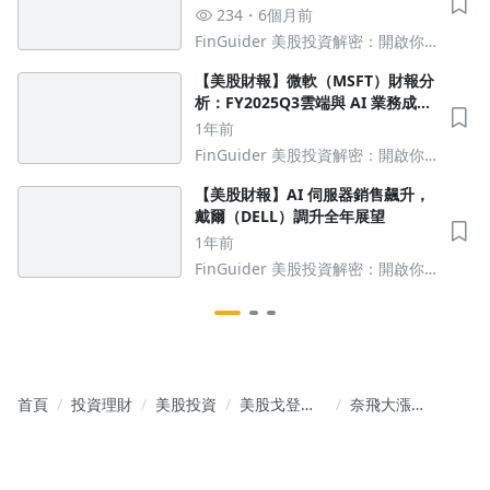
234
6個月前
FinGuider 美股投資解密：開啟你
的財經新視野
【美股財報】微軟（MSFT）財報分
析：FY2025Q3雲端與 AI 業務成
長，給出了樂觀的 Q4 營收指引
1年前
FinGuider 美股投資解密：開啟你
的財經新視野
【美股財報】AI 伺服器銷售飆升，
戴爾（DELL）調升全年展望
1年前
FinGuider 美股投資解密：開啟你
的財經新視野
首頁
投資理財
美股投資
美股戈登的
奈飛大漲
北美美股廚
10%創歷史
房
新高