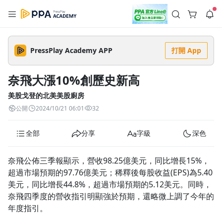
註冊領取 上千元優惠券！
公告
沒有描述
--:--
--:--
PressPlay Academy APP
打開 App
登入/註冊
🌞 PPA 避暑津貼．冷氣房升級｜期間快閃活動
🥵 酷暑限時快閃｜單筆滿 NT$2,500 現折 NT$300、再贈最高
奈飛大漲10%創歷史新高
2% 點數回饋！🚀 酷暑來襲．偷偷在冷氣房升級 📈⭐️ 【冷氣房
2 天前
進修 限時開跑】◾單筆滿 NT$2,500 現折 NT$300◾活動期間：
即日起 - 8/13（只有一週）-📣 酷暑季好康 \ 再加碼 /→ 點數回饋
美股戈登的北美美股廚房
返回播放器
無上限🔥購買任一課程 or 訂閱✅ 消費即享回饋 1% 點數✅ 滿
查看全部
公開
2024/10/21 06:01
32
$5,000 回饋 2% 點數🎁 此為 PPA 官方帳號 Line@ 專屬活動，加
1.0x
入好友👉 享有「渠道專屬活動」及「個人化推播」！
清除全部
追蹤列表
播放清單
全部
分享
字級
深色
播放速度
2.0x
奈飛公佈三季報顯示，營收98.25億美元，同比增長15%，
沒有播放清單
超過市場預期的97.76億美元；稀釋後每股收益(EPS)為5.40
1.75x
去逛逛
美元，同比增長44.8%，超過市場預期的5.12美元。同時，
1.5x
奈飛四季度的營收指引明顯強於預期，還略微上調了今年的
年度指引。
1.25x