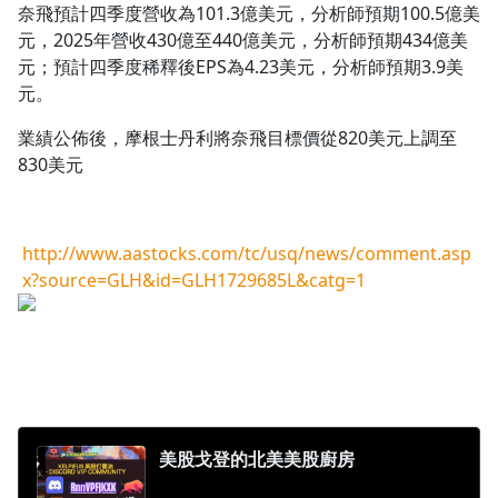
奈飛預計四季度營收為101.3億美元，分析師預期100.5億美
1.0x
元，2025年營收430億至440億美元，分析師預期434億美
元；預計四季度稀釋後EPS為4.23美元，分析師預期3.9美
0.75x
元。
業績公佈後，摩根士丹利將奈飛目標價從820美元上調至
830美元
http://www.aastocks.com/tc/usq/news/comment.asp
x?source=GLH&id=GLH1729685L&catg=1
美股戈登的北美美股廚房