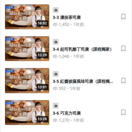
3-3 濃抹茶司康
16:02
1,452
1年前
沒有待播放的清單
3-4 起司乳酪丁司康（課程獨家）
去逛逛
12:29
1,046
1年前
3-5 紅醬披薩風味司康（課程獨
家）
13:01
592
1年前
3-6 巧克力司康
13:28
1,270
1年前