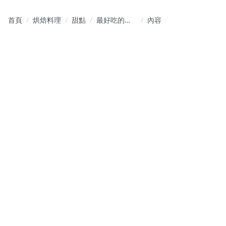
首頁
烘焙料理
甜點
最好吃的司
內容
康在家做｜
悄悄好食的
手作司康密
技