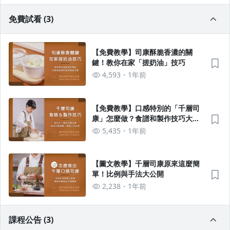
免費試看 (3)
【免費教學】司康酥脆香濃的關
鍵！教你在家「搓奶油」技巧
4,593
1年前
【免費教學】口感特別的「千層司
康」怎麼做？食譜和製作技巧大公
開
5,435
1年前
【圖文教學】千層司康原來這麼簡
單！比例與手法大公開
2,238
1年前
課程公告 (3)