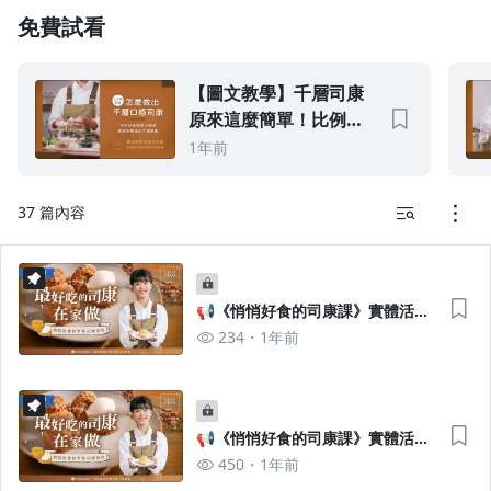
免費試看
1.0x
0.75x
【圖文教學】千層司康
原來這麼簡單！比例與
手法大公開
1年前
37 篇內容
📢《悄悄好食的司康課》實體活動
｜參與者名單及活動日期公告
234
1年前
📢《悄悄好食的司康課》實體活動
｜參與意願調查
450
1年前