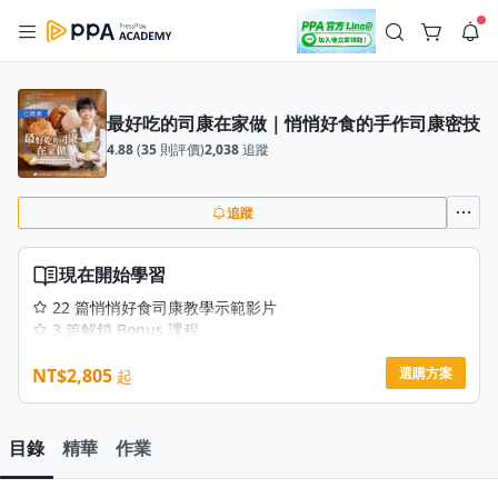
註冊領取 上千元優惠券！
公告
沒有描述
--:--
--:--
最好吃的司康在家做｜悄悄好食的手作司康密技
登入/註冊
🌞 PPA 避暑津貼．冷氣房升級｜期間快閃活動
4.88
(
35
則評價)
2,038
追蹤
🥵 酷暑限時快閃｜單筆滿 NT$2,500 現折 NT$300、再贈最高
2% 點數回饋！🚀 酷暑來襲．偷偷在冷氣房升級 📈⭐️ 【冷氣房
2 天前
進修 限時開跑】◾單筆滿 NT$2,500 現折 NT$300◾活動期間：
即日起 - 8/13（只有一週）-📣 酷暑季好康 \ 再加碼 /→ 點數回饋
追蹤
返回播放器
無上限🔥購買任一課程 or 訂閱✅ 消費即享回饋 1% 點數✅ 滿
查看全部
$5,000 回饋 2% 點數🎁 此為 PPA 官方帳號 Line@ 專屬活動，加
1.0x
入好友👉 享有「渠道專屬活動」及「個人化推播」！
清除全部
現在開始學習
追蹤列表
播放清單
播放速度
22 篇悄悄好食司康教學示範影片
3 篇解鎖 Bonus 課程
2.0x
領優惠券 CIAO150 再省 150 元✨
NT$2,805
悄悄好食創辦人 Cindy 親自設計、示範
選購方案
起
沒有播放清單
1.75x
預計 4 小時內容
去逛逛
器材烤箱 / 原料比例邏輯 / 不失敗心法
1.5x
學習原味司康＋12 種口味
目錄
精華
作業
3 種人氣口味已解鎖 🎉
1.25x
〖獨家〗悄悄好食店鋪經營心法