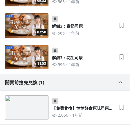
09:32
563
1年前
解鎖2：泰奶司康
07:58
565
1年前
解鎖3：花生司康
11:53
596
1年前
開賣前搶先兌換 (1)
【免費兌換】悄悄好食原味司康食
譜大公開，簡單8步驟教學
2,056
1年前