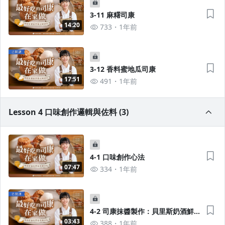
3-11 麻糬司康
14:20
733
1年前
3-12 香料蜜地瓜司康
17:51
491
1年前
Lesson 4 口味創作邏輯與佐料 (3)
4-1 口味創作心法
07:47
334
1年前
4-2 司康抹醬製作：貝里斯奶酒鮮
奶油
03:43
388
1年前