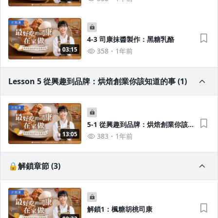
4-3 司康抹醬製作：黑糖乳酪
03:15
358
1年前
Lesson 5 從興趣到品牌：烘焙創業你該知道的事 (1)
5-1 從興趣到品牌：烘焙創業你該
知道的事
13:05
383
1年前
🔒解鎖章節 (3)
解鎖1：楓糖胡桃司康