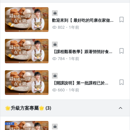
歡迎來到【 最好吃的司康在家做｜
悄悄好食的手作司康密技】
802
1年前
【課程觀看教學】跟著悄悄好食一
起製作司康吧！
784
1年前
【開課說明】第一批課程已於
2025/2/20上架
660
1年前
🌟升級方案專屬🌟 (3)