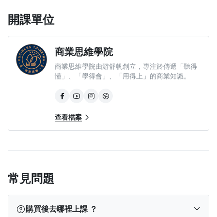
開課單位
商業思維學院
授課老師｜李全興（老查）
商業思維學院由游舒帆創立，專注於傳遞「聽得
懂」、「學得會」、「用得上」的商業知識。
自2000 年進入EC 產業，18 年網際網路數位產業相關經驗，具
備電子商務B2C（企業對消費者）與C2C（消費者對消費者）之
實戰經驗，熟悉電子商務之經營模式與策略。之後轉朝網路社群
經營領域發展，對於UGC 內容經營、社群經營策略、社群活動
查看檔案
規劃與執行等均有深厚實際經驗。在康泰納仕樺舍集團服務期
間，致力於企業數位轉型、數位內容經營、內容行銷等領域。
常見問題
購買後去哪裡上課 ？