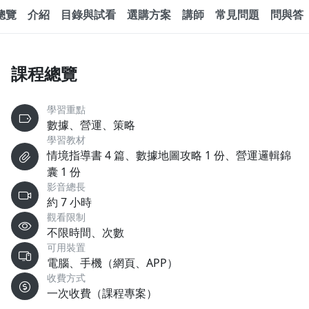
總覽
介紹
目錄與試看
選購方案
講師
常見問題
問與答
課程總覽
學習重點
數據、營運、策略
學習教材
情境指導書 4 篇、數據地圖攻略 1 份、營運邏輯錦
囊 1 份
影音總長
約 7 小時
觀看限制
不限時間、次數
可用裝置
電腦、手機（網頁、APP）
收費方式
一次收費（課程專案）