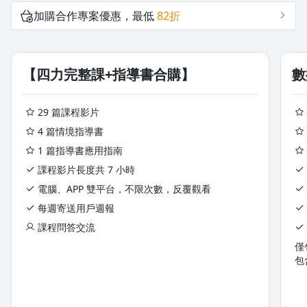
2-6 從數據脈絡到數據地圖II：製作公司數據地圖
5-5 敏捷融入營運的 8 種套路(下)
沒有待播放的清單
加購合作專案優惠，最低
82折
去逛逛
2-7 數據脈絡與數據地圖的10種應用 I
5-6 敏捷開發，營運目標驅動產品迭代
【四力完整課+指導書合購】
數
2-8 數據脈絡與數據地圖的10種應用 II
5-7 敏捷行銷，從不確定性中追求確定性
29 篇課程影片
5-8 敏捷工作法，讓工作愈來愈有價值的高效工作法
4 篇情境指導書
1 篇指導書應用指南
5-9 敏捷從 0 到 10，推動敏捷的關鍵 4 步驟
課程影片長度共 7 小時
電腦、APP 雙平台，不限次數，反覆觀看
5-10 敏捷從 0 到 10，推動敏捷的關鍵 4 步驟(下)
每週寄送用戶週報
課程問答交流
授課老師｜游舒帆 Gipi
僅
包
商業思維學院院長暨創始人，2019年成立商業思維學院，致力
於推廣商業思維到所有職場工作者身上，期望透過商業思維教育
來全面性提升職場工作者的思維層次。