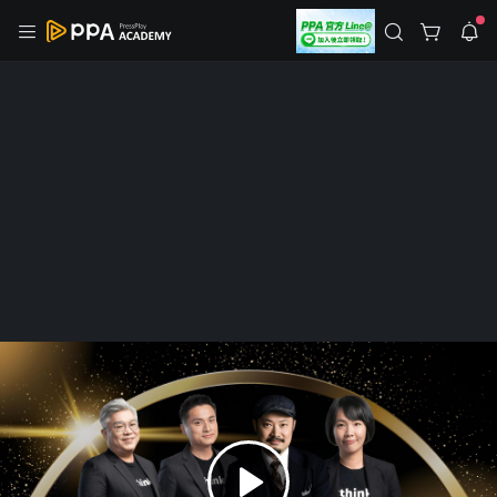
註冊領取 上千元優惠券！
公告
沒有描述
--:--
--:--
登入/註冊
🌞 PPA 避暑津貼．冷氣房升級｜期間快閃活動
🥵 酷暑限時快閃｜單筆滿 NT$2,500 現折 NT$300、再贈最高
2% 點數回饋！🚀 酷暑來襲．偷偷在冷氣房升級 📈⭐️ 【冷氣房
2 天前
進修 限時開跑】◾單筆滿 NT$2,500 現折 NT$300◾活動期間：
即日起 - 8/13（只有一週）-📣 酷暑季好康 \ 再加碼 /→ 點數回饋
返回播放器
無上限🔥購買任一課程 or 訂閱✅ 消費即享回饋 1% 點數✅ 滿
查看全部
$5,000 回饋 2% 點數🎁 此為 PPA 官方帳號 Line@ 專屬活動，加
1.0x
入好友👉 享有「渠道專屬活動」及「個人化推播」！
清除全部
追蹤列表
播放清單
播放速度
2.0x
已開課
職場技能
沒有播放清單
商業思維落地篇
1.75x
去逛逛
1.5x
460 人學習
147 人追蹤
1.25x
追蹤
分享