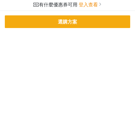
有什麼優惠券可用
登入查看
選購方案
PressPlay Academy
課程分類
品牌介紹
線上課程
投資理財
語言學習
PPA 部落格
訂閱學習
烘焙料理
健康健身
活動主題館
耳邊說書
生活品味
職場技能
行銷
藝文娛樂
幫助
條款與政策
提案教學
聯絡客服
平台會員規範及申訴管道