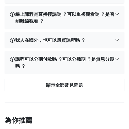
訂閱完成後，您可以依使用裝置從以下位置找到課
線上課程是直播授課嗎 ？可以重複觀看嗎 ？是否
程：
能離線觀看 ？
PPA App
：登入 App → 點選下方「我的學習」→
查看「已開通」課程。
線上課程不是直播，所有內容（包含影片教學或文
我人在國外，也可以購買課程嗎 ？
電腦版網站
：登入 PPA → 點選右上角「
我的學
字教學）將會完整上架在平台上。
習
」→ 查看「已開通」課程。
購買後無論在電腦或手機 App 上，除有特別說明觀
可以，海外學員可使用 Visa、MasterCard、JCB 等信
手機版網站
：點左上角「≡」登入 → 再次點「≡」
看期間外，單課課程都能在平台續存期間 ，不限次
課程可以分期付款嗎 ？可以分幾期 ？是無息分期
用卡或金融卡購買課程（提醒：聯卡無法於海外使
→ 點選「我的學習」→ 查看「已開通」課程。
如
數觀看。
嗎 ？
用）。 不過目前海外無法下載 PressPlay Academy
果登入「我的學習」後仍找不到課程，可能是登入
由於專案內容之著作權歸屬創作者所有，系統也須
App，請透過
電腦版
或
手機網頁版
學習。
了不同帳號。
請先登出，回到登入頁面點選「
忘記
保持連線紀錄學習進度，因此無法下載文章、影片
單次購買付費課程、合購訂單，皆享有「3 期零利
購課帳號
」查詢正確帳號，或查看購買後的通知
顯示全部常見問題
或是離線觀看。
率」，分期付款僅限 國內發卡銀行，且 單筆滿
信，信中也會顯示您當時使用的信箱。
NT$1,500 以上 的訂單才可使用，目前支援的銀行包括
中國信託銀行
與
台新銀行
。 以上僅可於
電腦網頁版
＆
手機網頁版
使用，APP 用戶請使用
網頁版
購買才可
享有此優惠。
為你推薦