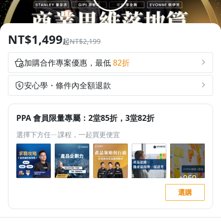
1.0x
0.75x
NT$1,499
起
NT$2,199
加購合作專案優惠，最低
82折
安心學・條件內全額退款
PPA 會員限量專屬：2堂85折，3堂82折
選擇下方任ㄧ課程，一起買更便宜
選購