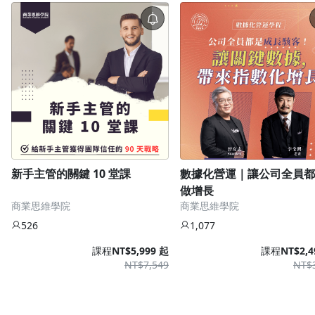
新手主管的關鍵 10 堂課
數據化營運｜讓公司全員都
做增長
商業思維學院
商業思維學院
526
1,077
課程
NT$5,999 起
課程
NT$2,4
NT$7,549
NT$