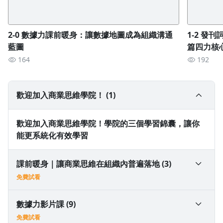
2-0 數據力課前暖身：讓數據地圖成為組織溝通
1-2 發
藍圖
篇四力核
164
192
歡迎加入商業思維學院！ (1)
歡迎加入商業思維學院！學院的三個學習錦囊，讓你
能更系統化有效學習
課前暖身｜讓商業思維在組織內普遍落地 (3)
免費試看
1-1 Gipi 游舒帆：讓商業思維在組織內普遍落地
數據力影片課 (9)
免費試看
免費試看