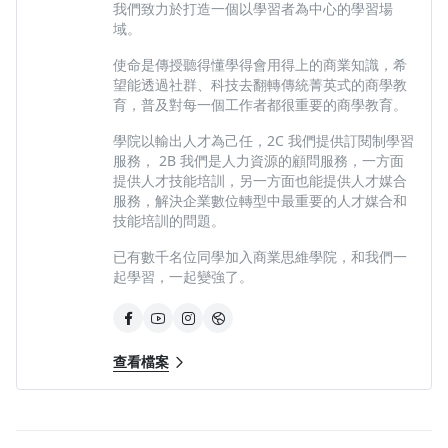
我們致力於打造一個以學習者為中心的學習場
域。
使命是傳授聽得懂學得會用得上的商業知識，希
望能透過社群、科技去翻轉傳統菁英式的商學教
育，普及對每一個工作者都很重要的商學教育。
學院以輸出人才為己任，2C 我們提供訂閱制學習
服務， 2B 我們是人力資源的顧問服務，一方面
授課老師｜蔡伊芳 Evonne
提供人才技能培訓，另一方面也能提供人才媒合
服務，解決企業數位轉型中最重要的人才媒合和
資深產品人。財金背景，經歷橫跨外商跨國公司、本土品牌領導
技能培訓的問題。
廠、以及快速上市櫃的新創公司，曾負責公司下一代旗艦產品，
已有數千名位同學加入商業思維學院，和我們一
從0到1探索需求、設計、執行，最終佔公司1/3以上營收，也曾
起學習，一起變強了。
從1到100，經營新產品跨國市場商業機會與通路，在北亞市場
達到連續兩年業績翻倍目標。負責產品橫跨 B2C 、 C2C 、軟
體、硬體產品。
查看檔案