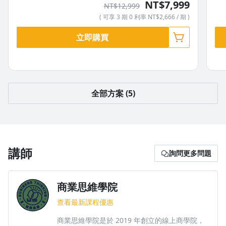
NT$7,999
NT$12,999
( 可享 3 期 0 利率 NT$2,666 / 期 )
立即購買
全部方案 (5)
授課老師｜Stanley
【產品經理 & APP專家】 ．IoT 產品獲得全球五大設計獎/2018
台灣金點年度最佳設計獎/2019 日本 Good Design 獎/2019 美
講師
詢問更多問題
國 IDEA 獎/2019 德國 iF 設計獎/2020 德國 Red dot 設計獎 ．
製作多個半年拿到1000個五星評價和百萬下載的APP 【數據分
析專家】 ．Amplitude & Mixpanel 台灣區唯一合作夥伴與認證
商業思維學院
數據分析專家
查看最新課程優惠
商業思維學院是於 2019 年創立的線上商學院，