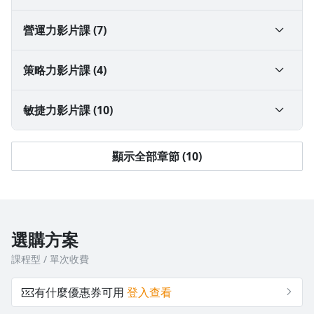
1-2 發刊詞｜什麼是公司經營的核心邏輯？落地篇四力
2-0 數據力課前暖身：讓數據地圖成為組織溝通藍圖
營運力影片課 (7)
核心架構
免費試看
免費試看
3-1 營運，驅動公司營運的穩定力量
策略力影片課 (4)
2-1 數據力基本觀念
1-2 商業思維測驗 3.0 上線！解鎖你在商業世界中的角
3-2 銷售營運(上)，業績管理的基礎
4-1 策略是什麼？為何重要？
敏捷力影片課 (10)
色
2-2 常見的數據決策陷阱
免費試看
3-3 銷售營運(下)，按表操課，創造穩健業績
4-2 該如何制訂策略？策略選擇
5-1 敏捷，當代企業最需要的成長基因
顯示全部章節 (10)
2-3 數據力與指標設計
3-4 客戶營運，客戶成功是經營基礎(上)
4-3 如何讓策略發生威力 —— 策略執行
5-2 讓敏捷與營運結合，從做敏捷到真正變敏捷
2-4 數據脈絡簡介
3-5 客戶營運，客戶成功是經營基礎(下)
4-4 因應變化與競爭 ——「當策略轉折點」出現
5-3 價值優先：什麼才是真正有價值的事？應該交付的
選購方案
4 種價值
課程型 / 單次收費
2-5 從數據脈絡到數據地圖I：產出部門的數據脈絡
3-6 生產營運，如期、如質、更低成本交付(上)
免費試看
5-4 敏捷融入營運的 8 種套路(上)
有什麼優惠券可用
登入查看
3-7 生產營運，如期、如質、更低成本交付(下)