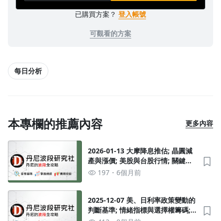
已購買方案？
登入帳號
可觀看的方案
每日分析
本專欄的推薦內容
更多內容
2026-01-13 大摩降息推估; 晶圓減
產與漲價; 美股與台股行情; 關鍵分
點; 法人EPS統整;
197
6個月前
2025-12-07 美、日利率政策變動的
判斷基準; 情緒指標與選擇權籌碼;
大器晚成的AI伺服器供應鏈; 關鍵分