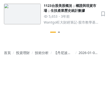
0050~0051產業龍頭成分股
1123台股美股概況；權證與現貨市
場；生技產業歷史統計數據
5,653
3年前
Wantgo旺大財經筆記-股市教學基
地
首頁
投資理財
技術分析
【丹尼波段
2026-01-06
研究社】|
高盛展望中
股市●總經
國股市; CES
●產業●教
展重點; 美股
學秘笈
與台股指數;
關鍵分點; 法
人EPS統整;