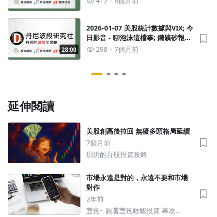
412
8個月前
點; 法人EPS統整;
沒有待播放的清單
去逛逛
2026-01-07 美股統計數據與VIX; 今
日影音 - 聊泡沫這檔事; 鐵礦砂報價;
關鍵分點; 法人EPS統整;
298
7個月前
28:00
延伸閱讀
美股創高後拉回 無礙多頭格局延續
7個月前
玥玥的台股投資攻略
市場永遠是對的，永遠不要和市場
對作
2年前
荳爸~ 跟著荳爸輕鬆投資 專攻