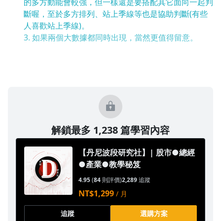
的多方動能會較強，但一樣還是要搭配其它面向一起判
斷喔，至於多方排列、站上季線等也是協助判斷(有些
人喜歡站上季線)。
3. 如果兩個大數據都同時出現，當然更值得留意。
解鎖最多 1,238 篇學習內容
【丹尼波段研究社】| 股市●總經
●產業●教學秘笈
4.95
(
84
則評價)
2,289
追蹤
NT$1,299
/ 月
追蹤
選購方案