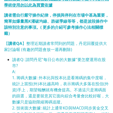
學術使用勿以此為買賣依據
1.0x
讀者需自行嚴守操作紀律，停損與停利在市場中甚為重要，
0.75x
簡單如爆量黑K灌破均線、跌破季線等等，都是波段操作中
該特別注意的事項。( 更多的介紹可參考操作心法相關標
籤）
【
讀者QA
】整理近期讀者常問到的問題，丹尼回覆提供大
家討論喔 (有趣的問題會放一週再刪除)
讀者Q: 請問丹尼"每日公布的大數據"要怎麼運用在股
市?
A:
1. 籌碼大數據: 外本比與投本比是看籌碼的集中度喔，
統計上當投(外)本比越高時，表示籌碼大多落在投信(外
資)手上，期望報酬就有機會提高。不過這只是籌碼面
的篩選，還是要留意其它面向綜合考量會比較好喔，大
數據只是協助限縮籌碼追蹤。
2. 技術面大數據: 統計上通常KD與MACD同步黃金交叉